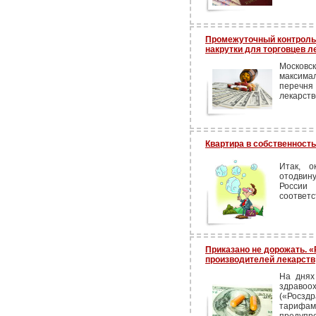
Промежуточный контроль
накрутки для торговцев 
Московск
максима
перечн
лекарств
Квартира в собственность
Итак, о
отодвин
Росси
соответс
Приказано не дорожать. 
производителей лекарств
На днях
здраво
(«Росз
тариф