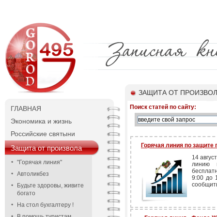
ЗАЩИТА ОТ ПРОИЗВО
Поиск статей по сайту:
ГЛАВНАЯ
Экономика и жизнь
Российские святыни
Горячая линия по защите 
Защита от произвола
14 авгус
"Горячая линия"
линию 
бесплат
Автоликбез
9:00 до 
сообщить
Будьте здоровы, живите
богато
На стол бухгалтеру !
В помощь туристам