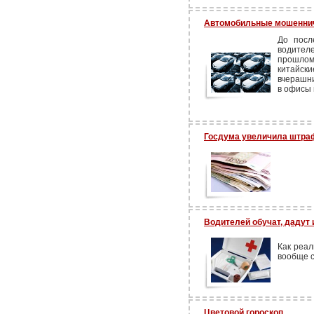
Автомобильные мошенни
До посл
водител
прошло
китайс
вчерашн
в офисы 
Госдума увеличила штра
Водителей обучат, дадут 
Как реал
вообще с
Цветовой гороскоп