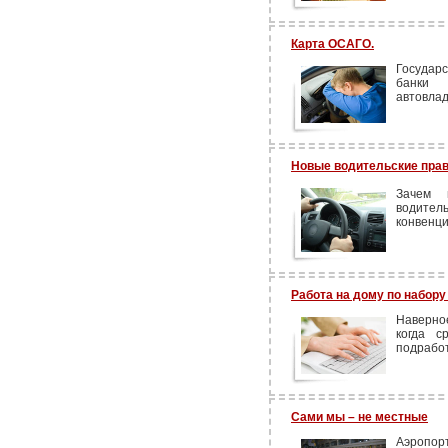
Карта ОСАГО.
Государс
банки 
автовлад
Новые водительские права
Зачем 
водите
конвенци
Работа на дому по набору
Наверно
когда с
подработ
Сами мы – не местные
Аэропо