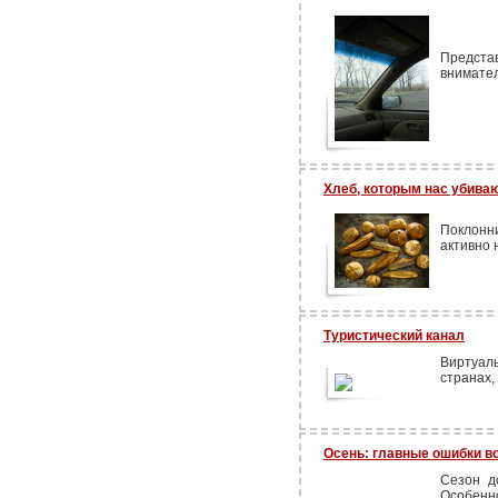
Предста
внимател
Хлеб, которым нас убива
Поклонни
активно 
Туристический канал
Виртуаль
странах,
Осень: главные ошибки в
Сезон д
Особенн