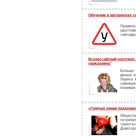
Обучение в автошколах с
Правила 
удостов
«автодро
Всероссийский лохотрон:
гражданина"
Больше 
деньги 
Лариса 
сумняше
понимая,
«Горячая линия поддержки
Обществ
потреби
туриста
Доватора,