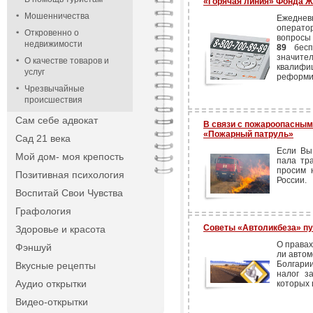
«Горячая линия» Фонда 
Мошенничества
Ежеднев
операто
Откровенно о
вопросы
недвижимости
89
беспл
значи
О качестве товаров и
квалиф
услуг
реформи
Чрезвычайные
происшествия
Сам себе адвокат
В связи с пожароопасны
«Пожарный патруль»
Сад 21 века
Если Вы
Мой дом- моя крепость
пала тра
просим 
Позитивная психология
России.
Воспитай Свои Чувства
Графология
Советы «Автоликбеза» п
Здоровье и красота
О правах
Фэншуй
ли автом
Болгари
Вкусные рецепты
налог з
Аудио открытки
которых 
Видео-открытки