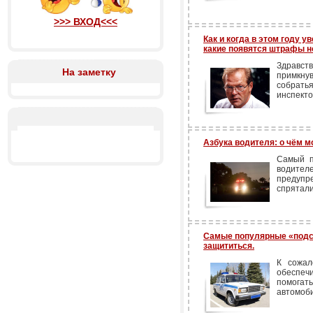
>>> ВХОД<<<
Как и когда в этом году 
какие появятся штрафы н
Здравст
На заметку
примкну
собрать
инспект
Азбука водителя: о чём 
Самый п
водител
предупр
спрятали
Самые популярные «подст
защититься.
К сожал
обеспеч
помога
автомоби