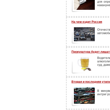
для опр
накануне
На чем ездит Россия
Отечест
автомоби
Прокуратура будет лишат
Водите
алкогол
суд, даж
Вторая и последняя утил
В минув
интриг р