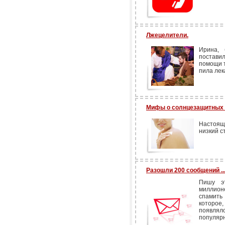
Лжецелители.
Ирина, 
поставил
помощи 
пила лек
Мифы о солнцезащитных 
Настоящ
низкий ст
Разошли 200 сообщений ..
Пишу э
миллион
спамить
которое
появля
популярн