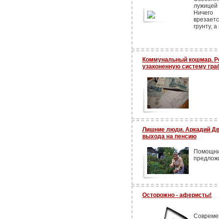
лужицей
Ничего
врезаетс
грунту, а
Коммунальный кошмар. Р
узаконенную систему гра
Лишние люди. Аркадий Дв
выхода на пенсию
Помощни
предложи
Осторожно - аферисты!
Совреме