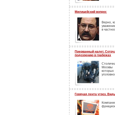
Милицейский вопрос
Верно, к
уважени
в частно
Прерванный налет. Сотру
подозрению в грабежах
Столичн
Москвы
которых
уголовно
Горячая лента угроз. Вид
Компа
функцион