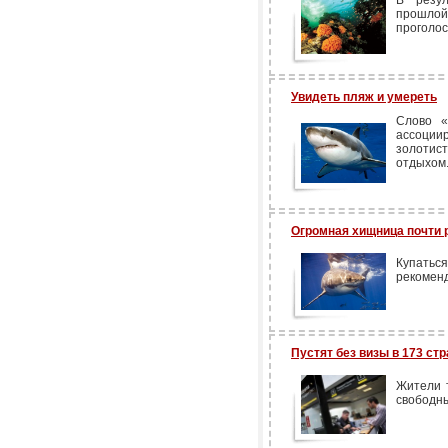
В резул
прошл
проголос
Увидеть пляж и умереть
Слово «
ассоци
золотис
отдыхом
Огромная хищница почти 
Купатьс
рекоменд
Пустят без визы в 173 ст
Жители 
свободн