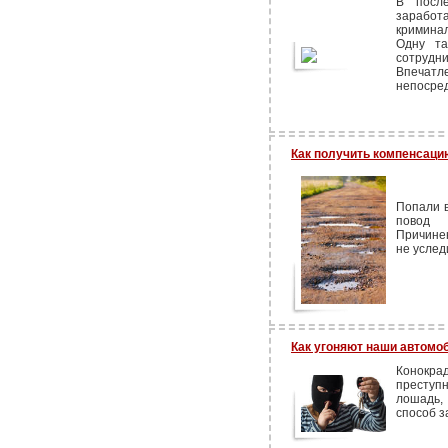
В после
зарабо
кримина
Одну та
сотру
Впечат
непосред
Как получить компенсаци
Попали 
повод 
Причине
не услед
Как угоняют наши автомо
Конокрад
преступн
лошадь,
способ з