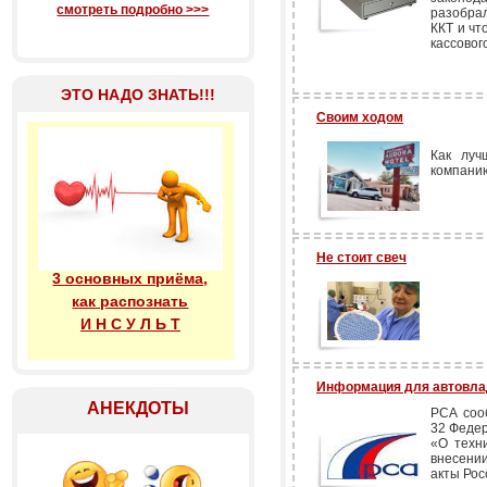
смотреть подробно >>>
разобрал
ККТ и чт
кассового
ЭТО НАДО ЗНАТЬ!!!
Своим ходом
Как луч
компанию
Не стоит свеч
3 основных приёма,
как распознать
И Н С У Л Ь Т
Информация для автовл
АНЕКДОТЫ
РСА сооб
32 Федер
«О техн
внесени
акты Рос