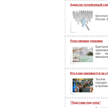
Адресно-телефонный спр
Бесплат
России, 
Пластиковая упаковка
Британск
здоровья
при пр
минералк
Кто и как наживается на 
Тысячи 
городов 
в пробка
"Подстава под лоха"