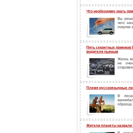
Что необходимо знать пр
Вы реши
чего на
покупке 
Пять секретных приемов 
водителя пьяным
Жизнь в
не оче
откровен
Племя русскоязычных лю
В леса
канниба
образца 
Жители планеты назвали 