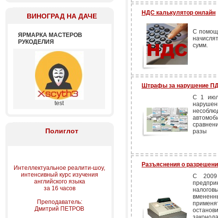
НДС калькулятор онлайн
ВИНОГРАД НА ДАЧЕ
С помощ
ЯРМАРКА МАСТЕРОВ
начисля
РУКОДЕЛИЯ
сумм.
Штрафы за нарушение ПДД
С 1 июл
test
нарушени
несобл
автомоби
сравнен
Полиглот
разы
Разъяснения о разрешени
Интеллектуальное реалити-шоу,
интенсивный курс изучения
С 2009
английского языка
предпр
за 16 часов
налого
вмененн
Преподаватель:
применят
Дмитрий ПЕТРОВ
остано
законод