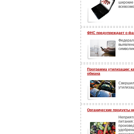
широки
всевозм
ФНС предупреждает о фа
Федера
выявлен
символик
Программа утилизации: ка
обмана
Сверши
утилизац
Органические продукты н
Неприят
питани
произве
удобрени