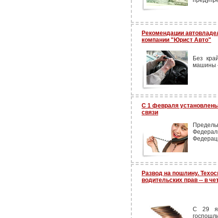
предупре
Рекомендации автовладе
компании "Юрист Авто"
Без кра
машины –
С 1 февраля установлены
связи
Предель
Федера
Федерац
Развод на пошлину. Техос
водительских прав -- в че
С 29 я
госпошли