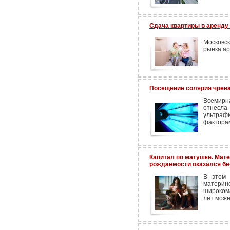
Сдача квартиры в аренду
Московс
рынка ар
Посещение солярия чрева
Всемирн
отнес
ультраф
факторам
Капитал по матушке. Мат
рождаемости оказался б
В этом 
матер
широком
лет може