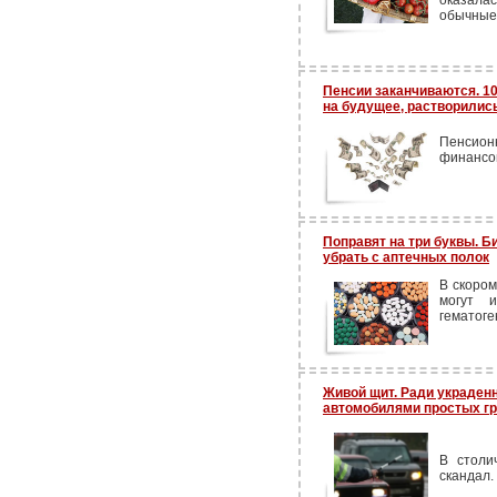
оказалас
обычные
Пенсии заканчиваются. 1
на будущее, растворились
Пенсион
финансов
Поправят на три буквы. 
убрать с аптечных полок
В скором
могут и
гематоге
Живой щит. Ради украден
автомобилями простых г
В столи
скандал.