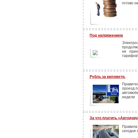
готово о
Под напряжением
Электроэ
продолж
не прин
тарифов?
Рубль за километр.
Правите
проезд п
автомоб
недели
За что платить «Автодор
Правила
сегодня 