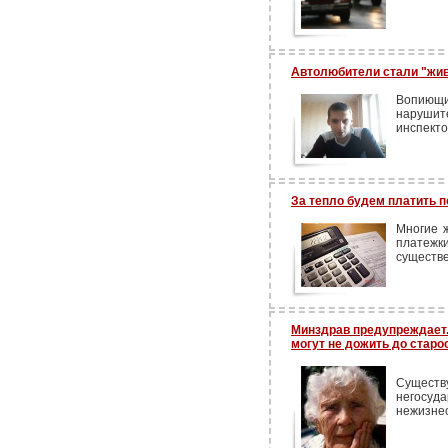
Автолюбители стали "жи
Вопиющ
нарушит
инспекто
За тепло будем платить 
Многие 
платеж
существе
Минздрав предупреждает
могут не дожить до старо
Сущес
негосу
нежизне