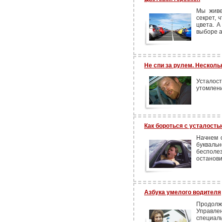
Мы живе
секрет, 
цвета. 
выборе 
Не спи за рулем. Несколь
Усталост
утомлени
Как бороться с усталость
Начнем с
букваль
бесполе
останови
Азбука умелого водителя
Продол
Управле
специал