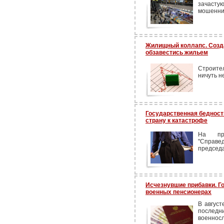
зачаст
мошеннич
Жилищный коллапс. Созд
обзавестись жильем
Строите
ничуть н
Государственная бедност
страну к катастрофе
На пр
"Справе
председа
Исчезнувшие прибавки. Г
военных пенсионерах
В август
последн
военнос