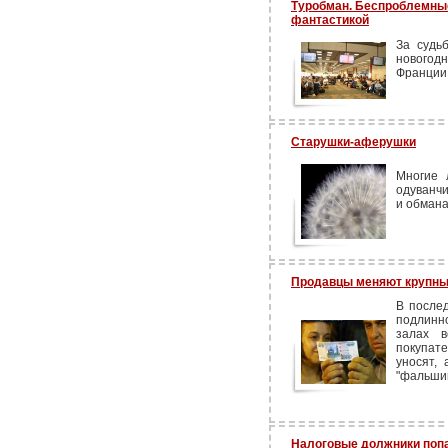
Туробман. Беспроблемные
фантастикой
За судь
новогод
Франции,
Старушки-аферушки
Многие 
одуванчи
и обмана
Продавцы меняют крупны
В послед
подлинно
залах в
покупате
уносят,
"фальшив
Налоговые должники попа