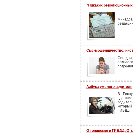
"Никаких революционных
Минздра
редакции
Смс-мошенничество: инс
Сегодн
пользова
подобног
Азбука умелого водителя
В Респу
сдавшие
водител
который
ГИБДД.
О тонировке и ГИБДД. От