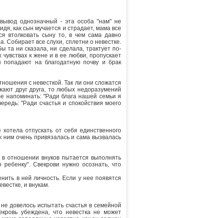
вывод однозначный - эта особа "нам" не
идя, как сын мучается и страдает, мама все
ся втолковать сыну то, в чем сама давно
а. Собирает все слухи, сплетни о невестке.
бы та ни сказала, ни сделала, трактует по-
 чувствах к жене и в ее любви, пропускает
ы попадают на благодатную почву и брак
ношения с невесткой. Так ли они сложатся
ажают друг друга, то любых недоразумений
бе напоминать: "Ради блага нашей семьи я
ередь: "Ради счастья и спокойствия моего
е хотела отпускать от себя единственного
к ним очень привязалась и сама вызвалась
и в отношении внуков пытается выполнять
 ребенку". Свекрови нужно осознать, что
нить в ней личность. Если у нее появятся
евестке, и внукам.
 не довелось испытать счастья в семейной
екровь убеждена, что невестка не может