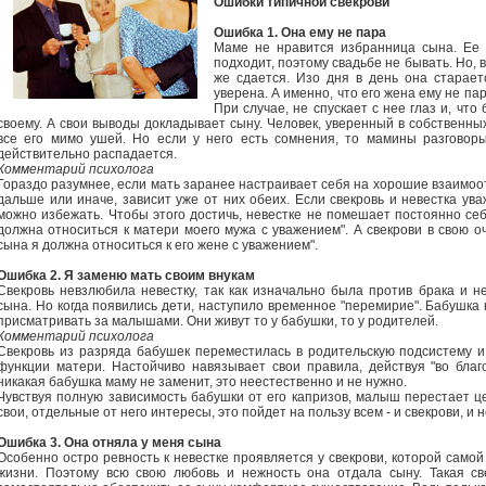
Ошибки типичной свекрови
Ошибка 1. Она ему не пара
Маме не нравится избранница сына. Ее 
подходит, поэтому свадьбе не бывать. Но, в
же сдается. Изо дня в день она старает
уверена. А именно, что его жена ему не пар
При случае, не спускает с нее глаз и, что 
своему. А свои выводы докладывает сыну. Человек, уверенный в собственных
все его мимо ушей. Но если у него есть сомнения, то мамины разговор
действительно распадается.
Комментарий психолога
Гораздо разумнее, если мать заранее настраивает себя на хорошие взаимоот
дальше или иначе, зависит уже от них обеих. Если свекровь и невестка ув
можно избежать. Чтобы этого достичь, невестке не помешает постоянно се
должна относиться к матери моего мужа с уважением". А свекрови в свою оч
сына я должна относиться к его жене с уважением".
Ошибка 2. Я заменю мать своим внукам
Свекровь невзлюбила невестку, так как изначально была против брака и н
сына. Но когда появились дети, наступило временное "перемирие". Бабушка 
присматривать за малышами. Они живут то у бабушки, то у родителей.
Комментарий психолога
Свекровь из разряда бабушек переместилась в родительскую подсистему 
функции матери. Настойчиво навязывает свои правила, действуя "во благо
никакая бабушка маму не заменит, это неестественно и не нужно.
Чувствуя полную зависимость бабушки от его капризов, малыш перестает це
свои, отдельные от него интересы, это пойдет на пользу всем - и свекрови, и н
Ошибка 3. Она отняла у меня сына
Особенно остро ревность к невестке проявляется у свекрови, которой самой
жизни. Поэтому всю свою любовь и нежность она отдала сыну. Такая св