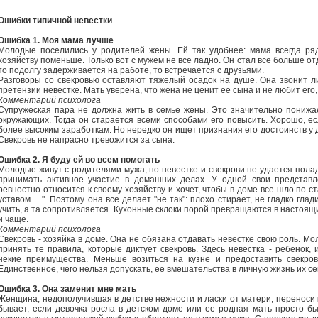
Ошибки типичной невестки
Ошибка 1. Моя мама лучше
Молодые поселились у родителей жены. Ей так удобнее: мама всегда ряд
хозяйству поменьше. Только вот с мужем не все ладно. Он стал все больше от
то подолгу задерживается на работе, то встречается с друзьями.
Разговоры со свекровью оставляют тяжелый осадок на душе. Она звонит л
претензии невестке. Мать уверена, что жена не ценит ее сына и не любит его
Комментарий психолога
Супружеская пара не должна жить в семье жены. Это значительно понижает
окружающих. Тогда он старается всеми способами его повысить. Хорошо, ес
более высоким заработкам. Но нередко он ищет признания его достоинств у 
Свекровь не напрасно тревожится за сына.
Ошибка 2. Я буду ей во всем помогать
Молодые живут с родителями мужа, но невестке и свекрови не удается полад
принимать активное участие в домашних делах. У одной свои представле
ревностно относится к своему хозяйству и хочет, чтобы в доме все шло по-ста
уставом… ". Поэтому она все делает "не так": плохо стирает, не гладко глад
учить, а та сопротивляется. Кухонные склоки порой превращаются в настоящ
и чаще.
Комментарий психолога
Свекровь - хозяйка в доме. Она не обязана отдавать невестке свою роль. М
принять те правила, которые диктует свекровь. Здесь невестка - ребенок,
некие преимущества. Меньше возиться на кузне и предоставить свекрови
Единственное, чего нельзя допускать, ее вмешательства в личную жизнь их се
Ошибка 3. Она заменит мне мать
Женщина, недополучившая в детстве нежности и ласки от матери, переносит 
бывает, если девочка росла в детском доме или ее родная мать просто бы