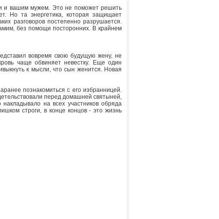
ми и вашим мужем. Это не поможет решить
т. Но та энергетика, которая защищает
таких разговоров постепенно разрушается.
амим, без помощи посторонних. В крайнем
редставил вовремя свою будущую жену, не
кровь чаще обвиняет невестку. Еще один
ивыкнуть к мысли, что сын женится. Новая
заранее познакомиться с его избранницей.
идетельствовали перед домашней святыней,
о накладывало на всех участников обряда
ишком строги, в конце концов - это жизнь