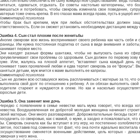
самостоятельно обеспечить ее сыну комфортное существование. Ведь только
питаться, одеваться, отдыхать. Ее советы настолько категоричны, что 
вмешаться и потребовать, чтобы свекровь изменила свое поведение, супру
матерью тоже очень крепка. В его глазах мама всегда права, пусть в ущерб и
Комментарий психолога
Чтобы брак был крепким, муж при любых обстоятельствах должен защ
ответственность. Если он сможет установить необходимую дистанцию между с
Ошибка 4. Сын стал плохим после женитьбы
Многие свекрови всю жизнь воспринимают своего ребенка как часть себя и
границы. Им нужна постоянная подпитка от сына в виде внимания и заботы, 
занимает первое место.
Они находят разные формы шантажа, чтобы не выпускать сына иэ сфер
преувеличивают свои проблемы со здоровьем. Сын должен по первому зову м
хуже. Или, жалуясь на плохой аппетит, "вставляют сына каждый день п
понимает таких проявлений любви и едва терпит свекровь за ее "фокусы". В
заняться детьми, муж мчится к маме выполнять ее капризы.
Комментарий психолога
Сын не должен всю оставшуюся жизнь расплачиваться с матерью за то, что о
выполнила свой долг по отношению к ребенку. А он обязан выполнять свой
родители стареют и нуждаются в опеке. Но как и насколько осуществлят
взрослые дети.
Ошибка 5. Она заменит мне дочь
Нередко с появлением в семье невестки мать мужа говорит, что всегда хо
невестка. Воодушевленная ее добротой молодая женщина начинает строит
своей матерью. Они много разговаривают. Доброжелательные беседы гасят 
посудачить со свекровью, как с мамой, о муже, а заодно и пожаловаться, что 
бы. Свекровь сначала как бы вступает в эту игру, но постепенно озлобляет
святое, поставив под сомнение тот факт, что она почти идеально воспитала
сосуществование сменяется военными действиями, цель которых - доказа
скверная у него жена.