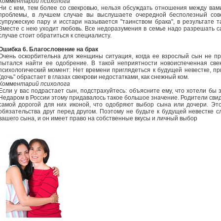
Комментарий психолога
Ни с кем, тем более со свекровью, нельзя обсуждать отношения между ва
проблемы, в лучшем случае вы выслушаете очередной бесполезный сове
супружескую пару и исстари называется "таинством брака", в результате 
Вместе с нею уходит любовь. Все недоразумения в семье надо разрешать с
случае стоит обратиться к специалисту.
Ошибка 6. Благословение на брак
Очень оскорбительна для женщины ситуация, когда ее взрослый сын не п
пытался найти ее одобрение. В такой неприятности новоиспеченная све
психологический момент: Нет времени приглядеться к будущей невестке, пр
"дочь" обрастает в глазах свекрови недостатками, как снежный ком.
Комментарий психолога
Если у вас подрастает сын, подстрахуйтесь: объясните ему, что хотели бы 
Недаром в России этому придавалось такое большое значение. Родители св
самой дорогой для них иконой, что одобряют выбор сына или дочери. Эт
обязательства друг перед другом. Поэтому не будьте к будущей невестке сл
вашего сына, и он имеет право на собственные вкусы и личный выбор