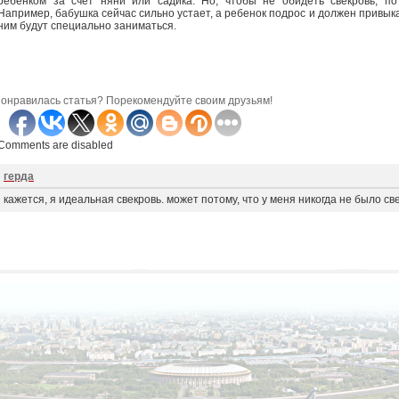
ребенком за счет няни или садика. Но, чтобы не обидеть свекровь, по
Например, бабушка сейчас сильно устает, а ребенок подрос и должен привыка
ним будут специально заниматься.
онравилась статья? Порекомендуйте своим друзьям!
Comments are disabled
герда
кажется, я идеальная свекровь. может потому, что у меня никогда не было све