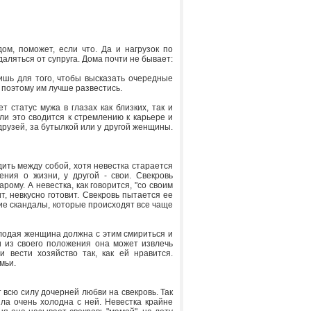
ом, поможет, если что. Да и нагрузок по
даляться от супруга. Дома почти не бывает:
ишь для того, чтобы высказать очередные
, поэтому им лучше развестись.
 статус мужа в глазах как близких, так и
ли это сводится к стремлению к карьере и
друзей, за бутылкой или у другой женщины.
ить между собой, хотя невестка старается
ния о жизни, у другой - свои. Свекровь
рому. А невестка, как говорится, "со своим
ит, невкусно готовит. Свекровь пытается ее
ие скандалы, которые происходят все чаще
олодая женщина должна с этим смириться и
 и из своего положения она может извлечь
 вести хозяйство так, как ей нравится.
мьи.
всю силу дочерней любви на свекровь. Так
ла очень холодна с ней. Невестка крайне