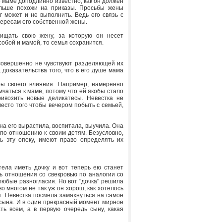
 маме доподлинно известно, как он должен
больше похожи на приказы. Просьбы жены
г может и не выполнить. Ведь его связь с
нтересам его собственной жены.
ищать свою жену, за которую он несет
обой и мамой, то семья сохранится.
 совершенно не чувствуют разделяющей их
доказательства того, что в его душе мама
ы своего влияния. Например, намеренно
чаться к маме, потому что ей якобы стало
ривозить новые деликатесы. Невестка не
место того чтобы вечером побыть с семьей,
на его вырастила, воспитала, выучила. Она
 по отношению к своим детям. Безусловно,
ь эту опеку, имеют право определять их
тела иметь дочку и вот теперь ею станет
ь отношения со свекровью по аналогии со
любые разногласия. Но вот "дочка" решила
во многом не так уж он хорош, как хотелось
ся. Невестка посмела замахнуться на самое
 сына. И в один прекрасный момент мирное
ть всем, а в первую очередь сыну, какая