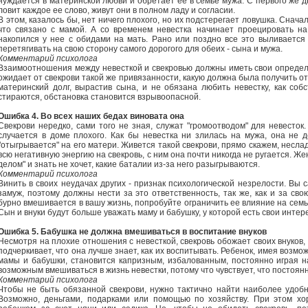
нуждается в материнской любви и обретает ее в семье мужа. С первого же д
ловит каждое ее слово, живут они в полном ладу и согласии.
В этом, казалось бы, нет ничего плохого, но их подстерегает ловушка. Снача
что связано с мамой. А со временем невестка начинает проецировать на
накопился у нее с обидами на мать. Рано или поздно все это выливаетс
перетягивать на свою сторону самого дорогого для обеих - сына и мужа.
Комментарий психолога
Взаимоотношения между невесткой и свекровью должны иметь свои определ
ожидает от свекрови такой же привязанности, какую должна была получить о
материнский долг, вырастив сына, и не обязана любить невестку, как соб
стираются, обстановка становится взрывоопасной.
Ошибка 4. Во всех наших бедах виновата она
Свекрови нередко, сами того не зная, служат "громоотводом" для невесток.
случается в доме плохого. Как бы невестка ни злилась на мужа, она не д
"отыгрывается" на его матери. Живется такой свекрови, прямо скажем, неслад
всю негативную энергию на свекровь, с ним она почти никогда не ругается. Ж
делом" и знать не хочет, какие баталии из-за него разыгрываются.
Комментарий психолога
Винить в своих неудачах других - признак психологической незрелости. Вы 
замуж, поэтому должны нести за это ответственность, так же, как и за св
бурно вмешивается в вашу жизнь, попробуйте ограничить ее влияние на семью
Сын и внуки будут больше уважать маму и бабушку, у которой есть свои интер
Ошибка 5. Бабушка не должна вмешиваться в воспитание внуков
Несмотря на плохие отношения с невесткой, свекровь обожает своих внуков,
подчеркивает, что она лучше знает, как их воспитывать. Ребенок, имея воз
мамы и бабушки, становится капризным, избалованным, постоянно играя на
возможным вмешиваться в жизнь невестки, потому что чувствует, что постоянн
Комментарий психолога
Чтобы не быть обязанной свекрови, нужно тактично найти наиболее удоб
Возможно, деньгами, подарками или помощью по хозяйству. При этом хо