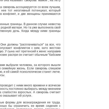
ня она называет свекровь "мамой", на лету
ла свекровь ассоциируется со всем лучшим,
 нее тот негативный потенциал, который
я в конфликт, и две женщины принимаются
енные границы. В данном случае невестка
т родной матери. Но та уже выполнила свой
ственную дочь. Когда между ними границы
 Они должны "расплачиваться" за все, что
опускает конфликтов с ним, зато жестоко
ко. У сына нет претензий к жене: направив
енские распри он считает обычным "бабским
сами выбрали человека, за которого вышли
ою семейную жизнь. Если свекровь слишком
, и ей самой психологически станет легче.
есы.
 проводит с ними много времени и всячески
можность постоянно выбирать между мнением
 слабостях взрослых. А свекровь считает
о оказывает ей услуги.
ные формы для вознаграждения ее труда.
рошо бы ограничить ее время сидения с