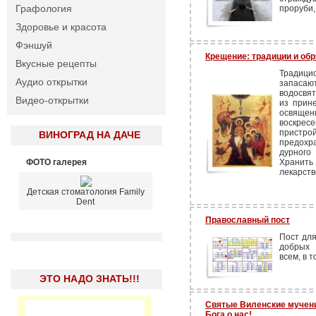
Графология
проруби,
Здоровье и красота
Фэншуй
Крещение: традиции и об
Вкусные рецепты
Традиц
Аудио открытки
запаса
водосвят
Видео-открытки
из прине
освяще
воскрес
пристро
ВИНОГРАД НА ДАЧЕ
предохра
дурного
ФОТО галерея
Хранить 
лекарств
Детская стоматология Family
Dent
Православный пост
Пост для
добрых 
всем, в т
ЭТО НАДО ЗНАТЬ!!!
Святые Виленские мучени
Бога о нас!