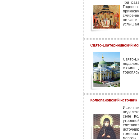
Три раз
Годенов
прикосн
смиренно
не час и
услышан
Свято-Екатерининский мо
Свято-Е
недалек
своими 
торопясь
Колюпановский источник
Источни
недалек
селе Ко
утренне
слетают
источник
темпера
морозы.