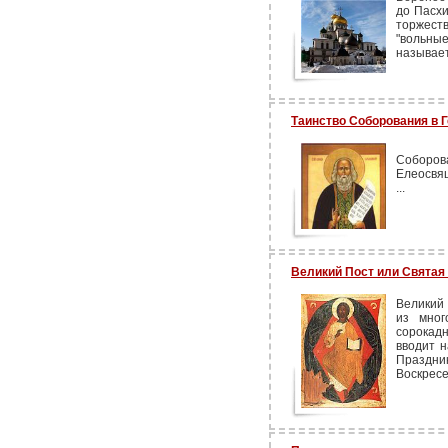
до Пасхи
торжест
"вольн
называе
Таинство Соборования в 
Соборо
Елеосвящ
...
Великий Пост или Святая
Великий
из мног
сорокад
вводит н
Праздн
Воскресе