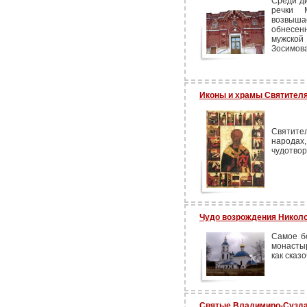
Среди д
речки 
возвыша
обнесен
мужско
Зосимова
Иконы и храмы Святителя
Святите
народах,
чудотвор
Чудо возрождения Николо
Самое бо
монастыр
как сказ
Святые Владимиро-Сузда