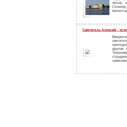
лесов, 
Селигер
монасты
Святитель Алексий – ос
Введен
святите
преподо
другом 
"Неупив
страда
зависимо