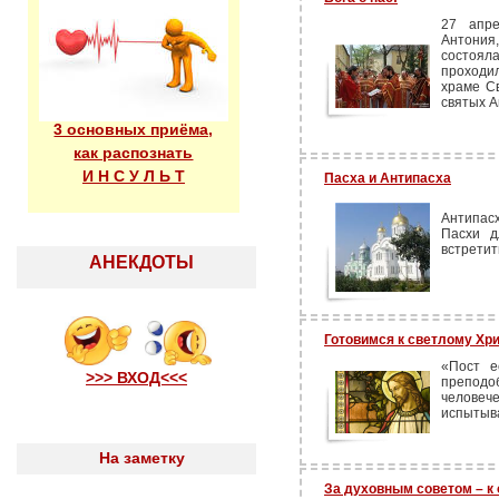
27 апре
Антония
состоя
проходи
храме Св
святых А
3 основных приёма,
как распознать
И Н С У Л Ь Т
Пасха и Антипасха
Антипас
Пасхи д
встретит
АНЕКДОТЫ
Готовимся к светлому Хр
«Пост е
>>> ВХОД<<<
препод
человеч
испытыва
На заметку
За духовным советом – к