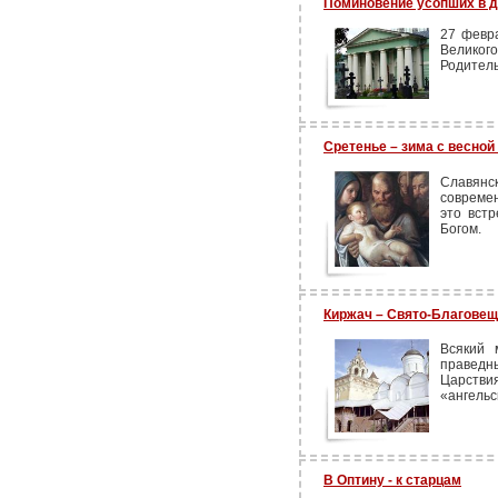
Поминовение усопших в д
27 февр
Великог
Родитель
Сретенье – зима с весной
Славян
современ
это вст
Богом.
Киржач – Свято-Благове
Всякий 
правед
Царствия
«ангельс
В Оптину - к старцам