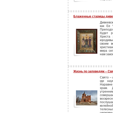
Блаженные старицы диве
Дивеевс
как Ее 
Преподо
будет р
Христа 
юродивы
своим в
христиа
мира се
нам зако
Жизнь по заповедям – Св
Свято – 
где нау
Наравне
храм. 
утренн
соверша
воскре
послушан
келейной
телесн
церковны