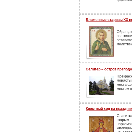
Блаженные старицы ХХ ве
Обращают
состоян
оставл
молитвен
Селигер – остров преподо
Прекра
монасты
места с
местом п
Крестный ход на праздни
Славитс
скорым
наркома
жилищны