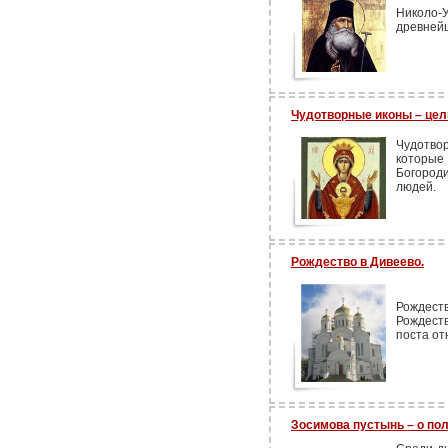
Николо-
древнейш
Чудотворные иконы – це
Чудотво
которые
Богород
людей.
Рождество в Дивеево.
Рождес
Рождеств
поста от
Зосимова пустынь – о по