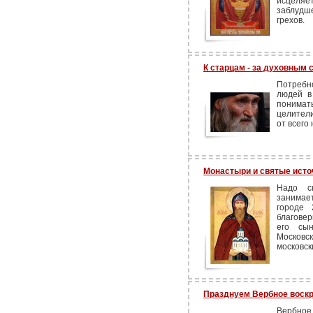
исцеляе
заблудше
грехов.
К старцам - за духовным 
Потребн
людей в
понима
целители
от всего 
Монастыри и святые исто
Надо ск
занимае
городе 
благовер
его сы
Московс
московск
Празднуем Вербное воск
Вербное 