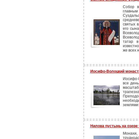
Собор в
главны
Суздал
среднев
святых в
его сына
Всеволо
Всеволо
татар в
известно
же всех 
Иосифо-Волоцкий монас
Иосифо-
все день
масштаб
трапезна
Препод
необход
землями
Нилова пустынь на озере 
Монахи
труднодо