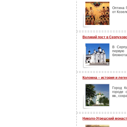
Оптина 
от Козел
Великий пост в Серпухо
В Серпу
первую 
блокнота
Коломна – история и лег
Город К
городе 
вв., сох
Николо-Угрешский монас