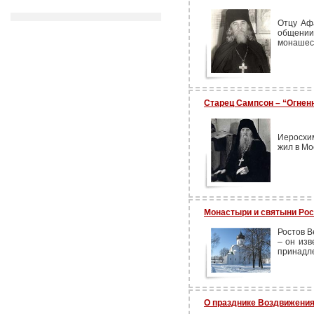
Отцу Аф
общении
монашес
Старец Сампсон – “Огнен
Иеросхи
жил в Мо
Монастыри и святыни Рос
Ростов В
– он изв
принадл
О празднике Воздвижения