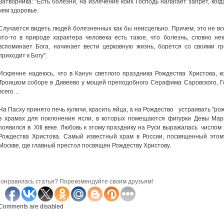
Затворника: "Есть болезни, на излечение коих Господь налагает запрет, когд
чем здоровье.
Случается видеть людей болезненных как бы неисцельно. Причем, это не вс
что-то в природе характера человека есть такое, что болезнь, словно не
вспоминает Бога, начинает вести церковную жизнь, борется со своими г
приходит к Богу".
Искренне надеюсь, что в Канун светлого праздника Рождества Христова, к
Троицком соборе в Дивеево у мощей преподобного Серафима Саровского, Го
всего…
На Пасху принято печь куличи, красить яйца, а на Рождество устраивать "р
в храмах для поклонения ясли, в которых помещаются фигурки Девы Мар
появился в XIII веке. Любовь к этому празднику на Руси выражалась числом
Рождества Христова. Самый известный храм в России, посвященный этом
Москве, где главный престол посвящен Рождеству Христову.
онравилась статья? Порекомендуйте своим друзьям!
Comments are disabled