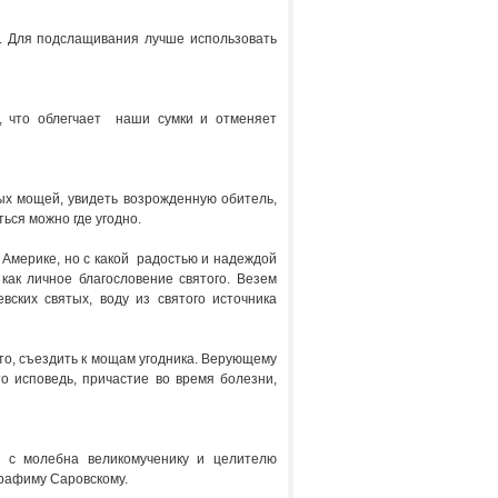
м. Для подслащивания лучше использовать
, что облегчает наши сумки и отменяет
ых мощей, увидеть возрожденную обитель,
ться можно где угодно.
 Америке, но с какой радостью и надеждой
как личное благословение святого. Везем
ских святых, воду из святого источника
то, съездить к мощам угодника. Верующему
о исповедь, причастие во время болезни,
 с молебна великомученику и целителю
рафиму Саровскому.