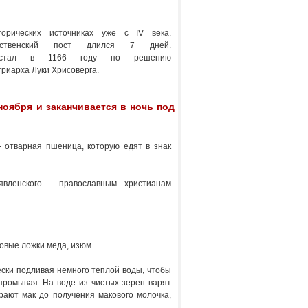
орических источниках уже с IV века.
дественский пост длился 7 дней.
 стал в 1166 году по решению
триарха Луки Хрисоверга.
ноября и заканчивается в ночь под
- отварная пшеница, которую едят в знак
явленского - православным христианам
ловые ложки меда, изюм.
ски подливая немного теплой воды, чтобы
промывая. На воде из чистых зерен варят
ают мак до получения макового молочка,