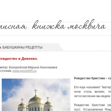
БАБУШКИНЫ РЕЦЕПТЫ
Рождество в Дивеево.
втор: Богородская Марина Николаевна
сточник:
www.gorod495.ru
Рождество Христово – с
Его еще называют "матер
ночи столь велико, 
летосчисление мы ведем 
Рождество Христово за
пост. Установление Рож