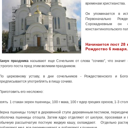
временам христианства.
Он упоминается в ист
Первоначально Рож
Сорокадневным он
константинопольского па
Начинается пост 28 
Рождество 6 января.
Канун праздника
называют еще Сочельник от слова “сочиво”, что значит 
строгого поста пред этим великим праздником.
По церковному уставу, в дни сочельников - Рождественского и Бого
предписывается употреблять в пищу сочиво.
Приготовить его несложно:
взять 1 стакан зерен пшеницы, 100 г мака, 100 г ядер грецких орехов, 1-3 сто
Зерна пшеницы толкут в деревянной ступе деревянным пестиком, периодиче
оболочка пшеницы отошла. Затем ядро отделяют от шелухи, просеивая и 
обычную рассыпчатую постную жидкую кашу, охлаждают. Отдельно растир
добавляют мед, все перемешивают и добавляют к пшенице.