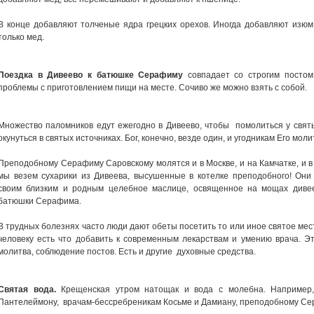
В конце добавляют толченые ядра грецких орехов. Иногда добавляют изю
только мед.
Поездка в Дивеево к батюшке Серафиму
совпадает со строгим постом
проблемы с приготовлением пищи на месте. Сочиво же можно взять с собой.
Множество паломников едут ежегодно в Дивеево, чтобы помолиться у свят
окунуться в святых источниках. Бог, конечно, везде один, и угодникам Его моли
Преподобному Серафиму Саровскому молятся и в Москве, и на Камчатке, и в
мы везем сухарики из Дивеева, высушенные в котелке преподобного! Они 
своим близким и родным целебное маслице, освященное на мощах дивеев
батюшки Серафима.
В трудных болезнях часто люди дают обеты посетить то или иное святое мес
человеку есть что добавить к современным лекарствам и умению врача. Эт
молитва, соблюдение постов. Есть и другие духовные средства.
Святая вода.
Крещенская утром натощак и вода с молебна. Например,
Пантелеймону, врачам-бессребреникам Косьме и Дамиану, преподобному Се