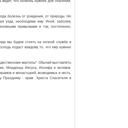
а видит, что болезнь нужнее для спасения,
егда болезнь от рождения, от природы. Но
кая узда, необходима ему. Иной, заболев,
реховными привычками и так, постепенно,
огда мы будем стоять на ночной службе в
сподь подаст каждому то, что ему нужнее
ождественские вертепы". Обычай выставлять
ии, Младенца Иисуса, Иосифа и волхвов
 храмов и монастырей, возводимых в честь
у Празднику - храм Христа Спасителя в