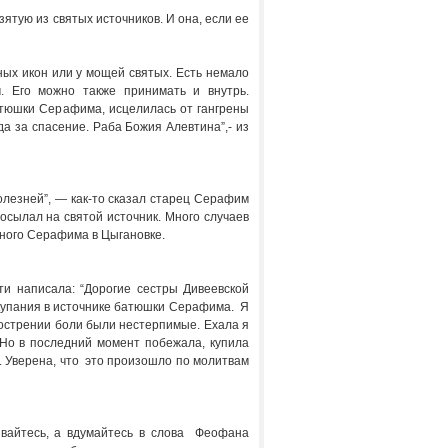
зятую из святых источников. И она, если ее
ых икон или у мощей святых. Есть немало
. Его можно также принимать и внутрь.
тюшки Серафима, исцелилась от гангрены
да за спасение. Раба Божия Алевтина”,- из
олезней”, — как-то сказал старец Серафим
осылал на святой источник. Много случаев
ного Серафима в Цыгановке.
ти написала: “Дорогие сестры Дивеевской
 купания в источнике батюшки Серафима. Я
бострении боли были нестерпимые. Ехала я
 Но в последний момент побежала, купила
ь. Уверена, что это произошло по молитвам
аивайтесь, а вдумайтесь в слова Феофана