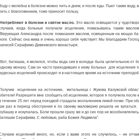
Воду с молебна в болезни можно пить и днем, и после еды. Пьют также воду, в
пить с благоговением, тоже приносит пользу.
Употребляют в болезни и святое масло.
Это масло освящается у чудотворн
случаев, когда больные получали исцеление, помазываясь таким маслом
"Верующая Александра после помазания маслом, освященным на мощах ба
ноги. Сейчас она жива и очень хорошо себя чувствует. Мы благодарим Госпо
записей Серафимо-Дивеевского монастыря.
“Вот, батюшка, я молился, чтобы вода сия в колодце была целительною от б
одному монаху. Сам он часто приходивших к нему больных для исцеления п
чудесных исцелений происходит и в настоящее время на источнике преподоб
Получив исцеление на источнике, жительница г. Жукова Калужской облас
обители! Разрешите мне сообщить об исцелении, которое я получила после
в течение 25 лет перед поездкой страдала воспалением левой почки. При о
как раз в период обострения и по своему маловерию решила не купаться.
рубашку и искупалась. Боли прошли сразу же и до сих пор не возобновлялис
батюшки Серафима. С любовью, раба Божия Людмила”.
Случаев исцелений много, но, если с вами этого не случилось, – не отч