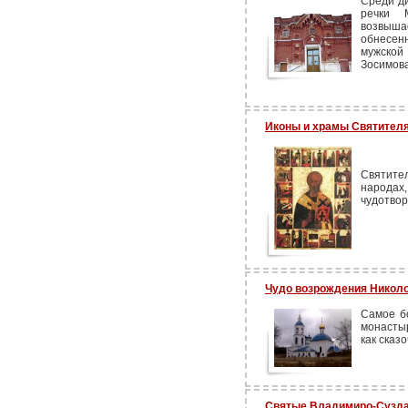
Среди д
речки 
возвыша
обнесен
мужско
Зосимова
Иконы и храмы Святителя
Святите
народах,
чудотвор
Чудо возрождения Николо
Самое бо
монастыр
как сказ
Святые Владимиро-Сузда