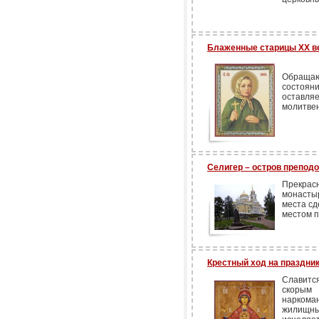
Блаженные старицы ХХ ве
Обращают
состоян
оставл
молитвен
Селигер – остров преподо
Прекра
монасты
места с
местом п
Крестный ход на праздни
Славитс
скорым
наркома
жилищны