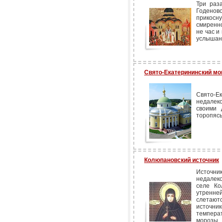
Три раз
Годенов
прикосн
смиренно
не час и
услышан
Свято-Екатерининский мо
Свято-Е
недалек
своими 
торопясь
Колюпановский источник
Источни
недалек
селе Ко
утренне
слетают
источник
темпера
морозы.