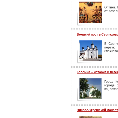
Оптина 
от Козел
Великий пост в Серпухо
В Серпу
первую 
блокнота
Коломна – история и лег
Город К
городе 
вв., сох
Николо-Угрешский монас