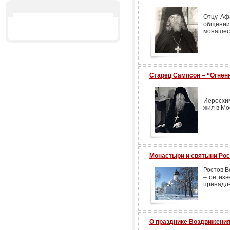
Отцу Аф
общении
монашес
Старец Сампсон – “Огнен
Иеросхи
жил в Мо
Монастыри и святыни Рос
Ростов В
– он изв
принадл
О празднике Воздвижения