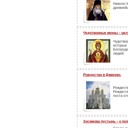
Николо-
древнейш
Чудотворные иконы – це
Чудотво
которые
Богород
людей.
Рождество в Дивеево.
Рождес
Рождеств
поста от
Зосимова пустынь – о по