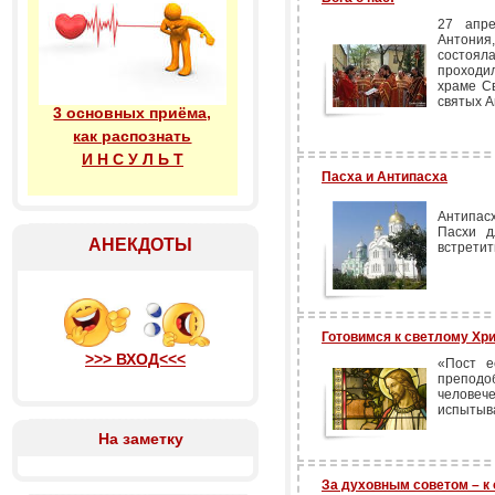
27 апре
Антония
состоя
проходи
храме Св
святых А
3 основных приёма,
как распознать
И Н С У Л Ь Т
Пасха и Антипасха
Антипас
Пасхи д
АНЕКДОТЫ
встретит
Готовимся к светлому Хр
>>> ВХОД<<<
«Пост е
препод
человеч
испытыва
На заметку
За духовным советом – к