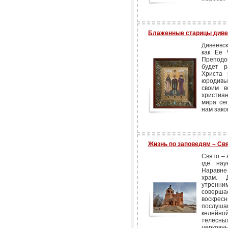
Блаженные старицы диве
Дивеевс
как Ее 
Преподо
будет р
Христа 
юродивы
своим в
христиа
мира се
нам зако
Жизнь по заповедям – Св
Свято – 
где нау
Наравне
храм. 
утренн
соверша
воскре
послушан
келейной
телесн
церковны