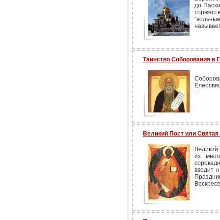
до Пасхи
торжест
"вольн
называе
Таинство Соборования в 
Соборо
Елеосвящ
...
Великий Пост или Святая
Великий
из мног
сорокад
вводит н
Праздн
Воскресе