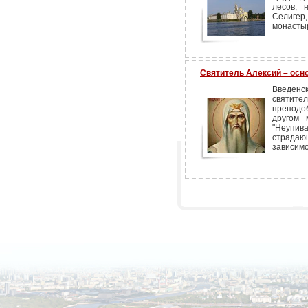
лесов, 
Селигер
монасты
Святитель Алексий – ос
Введен
святите
преподо
другом 
"Неупив
страда
зависимо