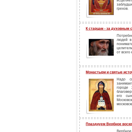
исцеляе
заблудше
грехов.
К старцам - за духовным 
Потребн
людей в
понима
целители
от всего 
Монастыри и святые исто
Надо ск
занимае
городе 
благовер
его сы
Московс
московск
Празднуем Вербное воск
Вербное 