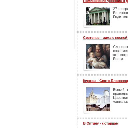
Поминовение усопших в д
27 февр
Великог
Родитель
Сретенье – зима с весной
Славян
современ
это вст
Богом.
Киржач – Свято-Благове
Всякий 
правед
Царствия
«ангельс
В Оптину - к старцам