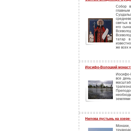
Собор в
главны
Суздал
среднев
святых в
его сына
Всеволо
Всеволо
татар в
известно
же всех 
Иосифо-Волоцкий монас
Иосифо-
все день
масштаб
трапезна
Препод
необход
землями
Нилова пустынь на озере 
Монахи
труднодо