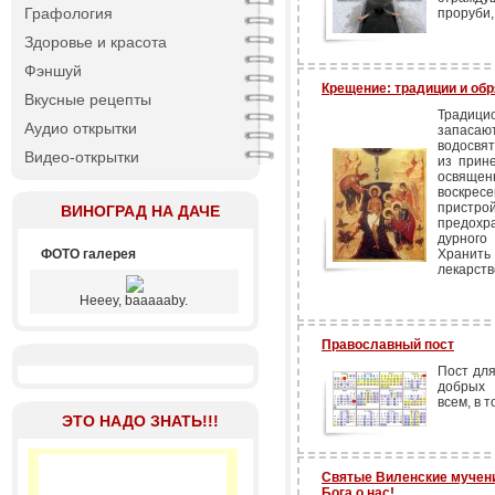
Графология
проруби,
Здоровье и красота
Фэншуй
Крещение: традиции и об
Вкусные рецепты
Традиц
Аудио открытки
запаса
водосвят
Видео-открытки
из прине
освяще
воскрес
пристро
ВИНОГРАД НА ДАЧЕ
предохра
дурного
ФОТО галерея
Хранить 
лекарств
Heeey, baaaaaby.
Православный пост
Пост для
добрых 
всем, в т
ЭТО НАДО ЗНАТЬ!!!
Святые Виленские мучени
Бога о нас!