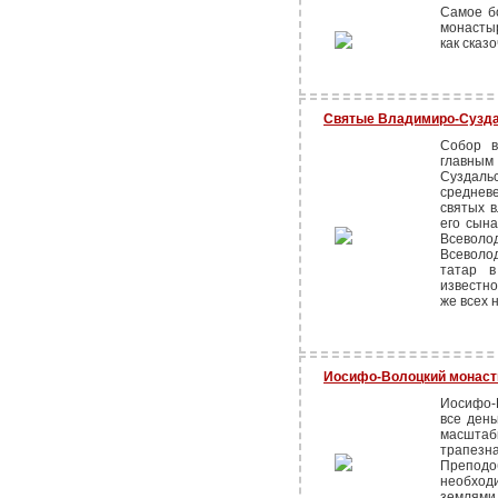
Самое бо
монастыр
как сказ
Святые Владимиро-Сузда
Собор в
главны
Суздал
среднев
святых в
его сына
Всеволо
Всеволо
татар в
известно
же всех 
Иосифо-Волоцкий монас
Иосифо-
все день
масштаб
трапезна
Препод
необход
землями