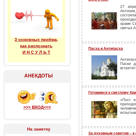
27 апре
Антония
состоя
проходи
храме Св
святых А
3 основных приёма,
как распознать
Пасха и Антипасха
И Н С У Л Ь Т
Антипас
Пасхи д
встретит
АНЕКДОТЫ
Готовимся к светлому Хр
«Пост е
препод
>>> ВХОД<<<
человеч
испытыва
На заметку
За духовным советом – к