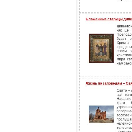
Блаженные старицы диве
Дивеевс
как Ее 
Преподо
будет р
Христа 
юродивы
своим в
христиа
мира се
нам зако
Жизнь по заповедям – Св
Свято – 
где нау
Наравне
храм. 
утренн
соверша
воскре
послушан
келейной
телесн
церковны