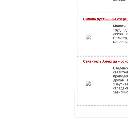
Нилова пустынь на озере 
Монахи
труднодо
лесов, 
Селигер
монасты
Святитель Алексий – ос
Введен
святите
преподо
другом 
"Неупив
страда
зависимо