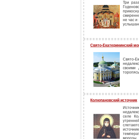
Три раз
Годенов
прикосн
смиренно
не час и
услышан
Свято-Екатерининский мо
Свято-Е
недалек
своими 
торопясь
Колюпановский источник
Источни
недалек
селе Ко
утренне
слетают
источник
темпера
морозы.