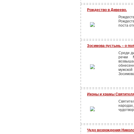
Рождество в Дивеево.
Рождес
Рождеств
поста от
Зосимова пустынь – о по
Среди д
речки 
возвыша
обнесен
мужско
Зосимова
Иконы и храмы Святителя
Святите
народах,
чудотвор
Чудо возрождения Николо