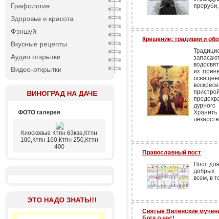
Графология
проруби,
Здоровье и красота
Фэншуй
Крещение: традиции и об
Вкусные рецепты
Традиц
Аудио открытки
запаса
водосвят
Видео-открытки
из прине
освяще
воскрес
пристро
ВИНОГРАД НА ДАЧЕ
предохра
дурного
ФОТО галерея
Хранить 
лекарств
Киосковые Ктпн 63ква,Ктпн
100,Ктпн 160,Ктпн 250,Ктпн
400
Православный пост
Пост для
добрых 
всем, в т
ЭТО НАДО ЗНАТЬ!!!
Святые Виленские мучени
Бога о нас!