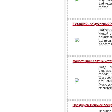
исцеляе
заблудше
грехов.
К старцам - за духовным 
Потребн
людей в
понима
целители
от всего 
Монастыри и святые исто
Надо ск
занимае
городе 
благовер
его сы
Московс
московск
Празднуем Вербное воск
Вербное 