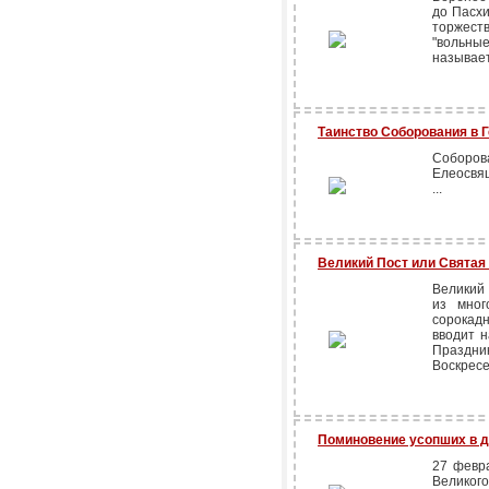
до Пасхи
торжест
"вольн
называе
Таинство Соборования в 
Соборо
Елеосвящ
...
Великий Пост или Святая
Великий
из мног
сорокад
вводит н
Праздн
Воскресе
Поминовение усопших в д
27 февр
Великог