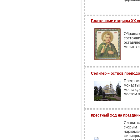
Блаженные старицы ХХ ве
Обращают
состоян
оставл
молитвен
Селигер – остров преподо
Прекра
монасты
места с
местом п
Крестный ход на праздни
Славитс
скорым
наркома
жилищны