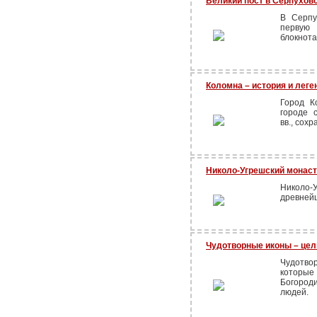
Великий пост в Серпухо
В Серпу
первую 
блокнота
Коломна – история и лег
Город К
городе 
вв., сох
Николо-Угрешский монас
Николо-
древнейш
Чудотворные иконы – це
Чудотво
которые
Богород
людей.