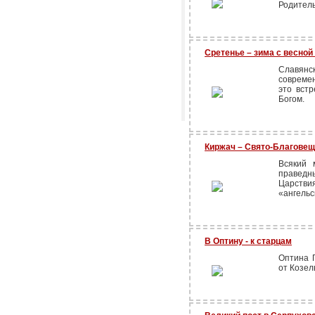
Родитель
Сретенье – зима с весной
Славян
современ
это вст
Богом.
Киржач – Свято-Благове
Всякий 
правед
Царствия
«ангельс
В Оптину - к старцам
Оптина 
от Козел