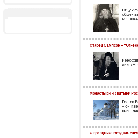
Отцу Аф
общении
монашес
Старец Сампсон – “Огнен
Иеросхи
жил в Мо
Монастыри и святыни Рос
Ростов В
– он изв
принадл
О празднике Воздвижения