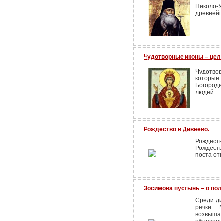
Николо-
древнейш
Чудотворные иконы – це
Чудотво
которые
Богород
людей.
Рождество в Дивеево.
Рождес
Рождеств
поста от
Зосимова пустынь – о по
Среди д
речки 
возвыша