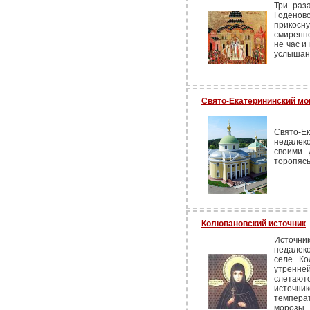
Три раз
Годенов
прикосн
смиренно
не час и
услышан
Свято-Екатерининский мо
Свято-Е
недалек
своими 
торопясь
Колюпановский источник
Источни
недалек
селе Ко
утренне
слетают
источник
темпера
морозы.