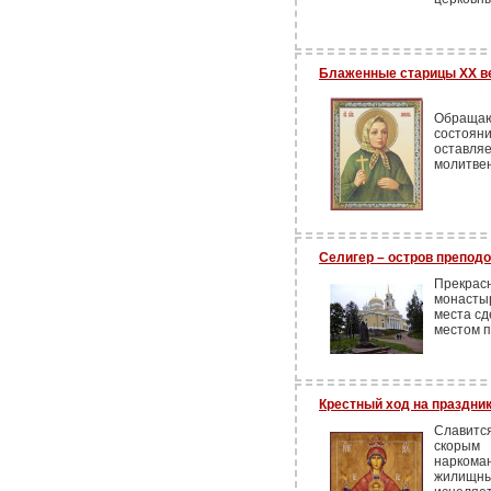
Блаженные старицы ХХ ве
Обращают
состоян
оставл
молитвен
Селигер – остров преподо
Прекра
монасты
места с
местом п
Крестный ход на праздни
Славитс
скорым
наркома
жилищны