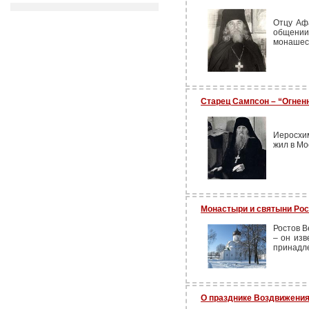
Отцу Аф
общении
монашес
Старец Сампсон – “Огнен
Иеросхи
жил в Мо
Монастыри и святыни Рос
Ростов В
– он изв
принадл
О празднике Воздвижения