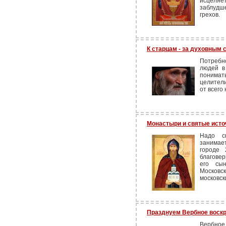
исцеляе
заблудше
грехов.
К старцам - за духовным 
Потребн
людей в
понима
целители
от всего 
Монастыри и святые исто
Надо ск
занимае
городе 
благовер
его сы
Московс
московск
Празднуем Вербное воск
Вербное 