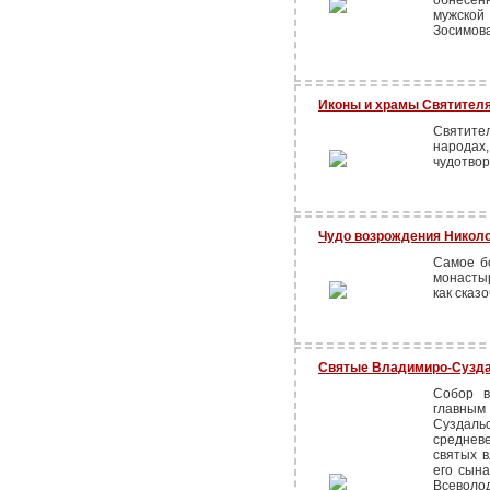
обнесен
мужско
Зосимова
Иконы и храмы Святителя
Святите
народах,
чудотвор
Чудо возрождения Николо
Самое бо
монастыр
как сказ
Святые Владимиро-Сузда
Собор в
главны
Суздал
среднев
святых в
его сына
Всеволо