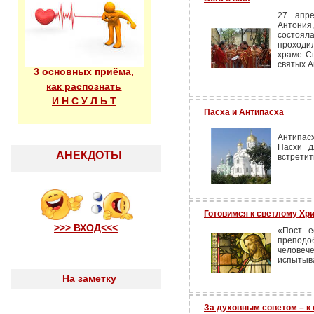
27 апре
Антония
состоя
проходи
храме Св
святых А
3 основных приёма,
как распознать
И Н С У Л Ь Т
Пасха и Антипасха
Антипас
Пасхи д
АНЕКДОТЫ
встретит
Готовимся к светлому Хр
>>> ВХОД<<<
«Пост е
препод
человеч
испытыва
На заметку
За духовным советом – к