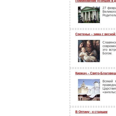
Поминовение усопших в д
27 февр
Великог
Родитель
Сретенье – зима с весной
Славян
современ
это вст
Богом.
Киржач – Свято-Благове
Всякий 
правед
Царствия
«ангельс
В Оптину - к старцам