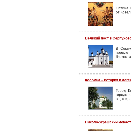
Оптина 
от Козел
Великий пост в Серпухо
В Серпу
первую 
блокнота
Коломна – история и лег
Город К
городе 
вв., сох
Николо-Угрешский монас