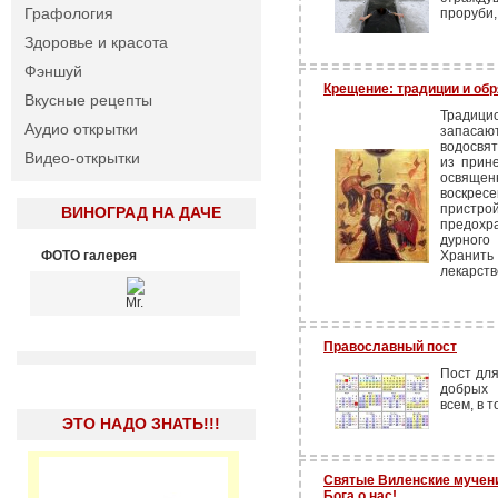
Графология
проруби,
Здоровье и красота
Фэншуй
Крещение: традиции и об
Вкусные рецепты
Традиц
Аудио открытки
запаса
водосвят
Видео-открытки
из прине
освяще
воскрес
пристро
ВИНОГРАД НА ДАЧЕ
предохра
дурного
ФОТО галерея
Хранить 
лекарств
Mr.
Православный пост
Пост для
добрых 
всем, в т
ЭТО НАДО ЗНАТЬ!!!
Святые Виленские мучени
Бога о нас!