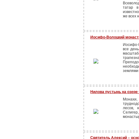
Всеволо
татар в
известно
же всех 
Иосифо-Волоцкий монас
Иосифо-
все день
масштаб
трапезна
Препод
необход
землями
Нилова пустынь на озере 
Монахи
труднодо
лесов, 
Селигер
монасты
Святитель Алексий – ос