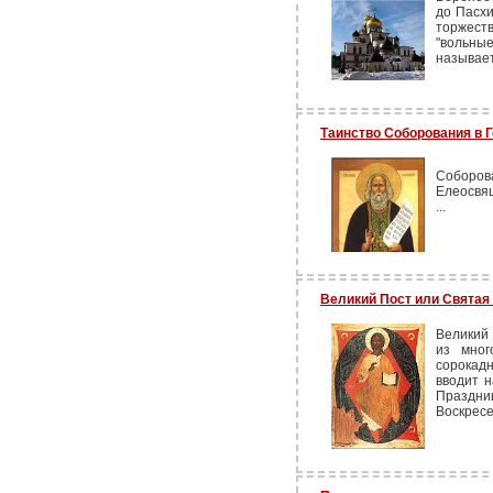
до Пасхи
торжест
"вольн
называе
Таинство Соборования в 
Соборо
Елеосвящ
...
Великий Пост или Святая
Великий
из мног
сорокад
вводит н
Праздн
Воскресе