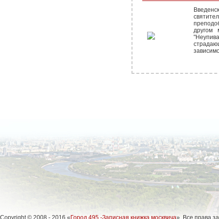
Введен
святите
преподо
другом 
"Неупив
страда
зависимо
Copyright © 2008 - 2016 «
Город 495 -Записная книжка москвича
». Все права 