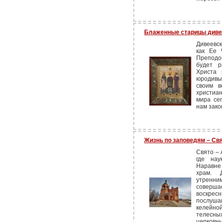
Блаженные старицы диве
Дивеевс
как Ее 
Преподо
будет р
Христа 
юродивы
своим в
христиа
мира се
нам зако
Жизнь по заповедям – Св
Свято – 
где нау
Наравне
храм. 
утренн
соверша
воскре
послушан
келейной
телесн
церковны