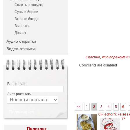
Салаты и закуски
Супы и борщи
Вторые блюда
Выпечка
Десерт
Аудио открытки
Видео-открытки
Спасибо, что порекоменд
Comments are disabled
Ваш e-mail:
Лист рассылки:
<<
1
2
3
4
5
6
0) { echo('
'); } else {
?>
Полиглот