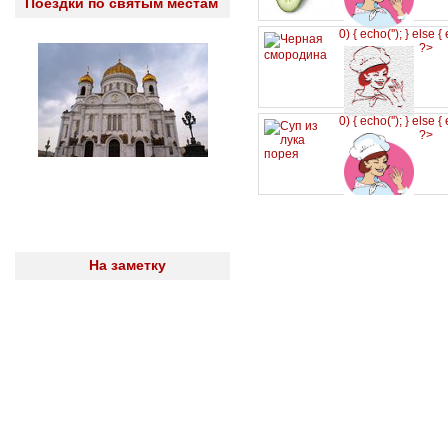
Поездки по святым местам
0) { echo('
'); } else {
?>
0) { echo('
'); } else {
?>
На заметку