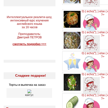
0) { echo('
'); } else {
?>
Интеллектуальное реалити-шоу,
интенсивный курс изучения
английского языка
за 16 часов
0) { echo('
'); } else {
Преподаватель:
?>
Дмитрий ПЕТРОВ
смотреть подробно >>>
0) { echo('
'); } else {
?>
0) { echo('
'); } else {
Сладкие подарки!
?>
Торты и выпечка на заказ
кактус
0) { echo('
'); } else {
?>