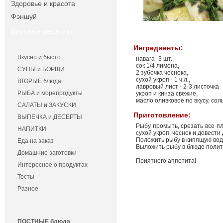
Здоровье и красота
Фэншуй
Вкусные рецепты
Ингредиенты:
Вкусно и бысто
навага -3 шт.,
сок 1/4 лимона,
СУПЫ и БОРЩИ
2 зубочка чеснока,
сухой укроп - 1 ч.л.,
ВТОРЫЕ блюда
лавровый лист - 2-3 листочка
РЫБА и морепродукты
укроп и кинза свежие,
масло оливковое по вкусу, соль
САЛАТЫ и ЗАКУСКИ
Приготовление:
ВЫПЕЧКА и ДЕСЕРТЫ
Рыбу промыть, срезать все пл
НАПИТКИ
сухой укроп, чеснок и довести
Положить рыбу в кипящую воду
Еда на заказ
Выложить рыбу в блюдо полить
Домашние заготовки
Приятного аппетита!
Интересное о продуктах
Тосты
Разное
ПОСТНЫЕ блюда