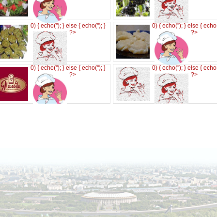
0) { echo('
'); } else { echo('
'); }
0) { echo('
'); } else { echo
?>
?>
0) { echo('
'); } else { echo('
'); }
0) { echo('
'); } else { echo
?>
?>