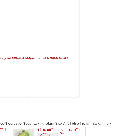
одну из кнопок социальных сетей ниже:
e($words, 0, $counttext)); return $text.'...'; } else { return $text; } } ?>
('
'); }
0) { echo('
'); } else { echo('
'); }
?>