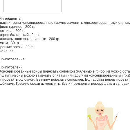
Ингредиенты:
шампиньоны консервированные (можно заменить консервированными опятами
филе куриное - 200 гр
ветчина - 200 гр
перец балгарский - 2 шт.
ананасы консервированные - 200 гр
изюм - 30 гр
грецкие орехи - 30 гр
майонез -
Приготовление:
Приготовлени
Консервированные грибы порезать соломкой (маленькие грибочки можно оста
* шампиньоны можно заменить опятами или другими консервированными гриб
и порезать соломкой. Ветчину порезать соломкой. Болгарский перец порезат
кубиками. Грецкие орехи измельчить. Все ингредиенты перемешать и заправи