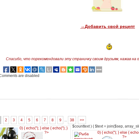
→Добавить свой рецепт
Спасибо, что порекомендовали эту страничку своим друзьям,
нажав на 
Comments are disabled
2
3
4
5
6
7
8
9
...
38
>>
$counttext ) { $text = join($sep, array_slic
0) { echo('
'); } else { echo('
'); }
?>
0) { echo('
'); } else { echo
?>