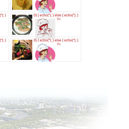
('
'); }
0) { echo('
'); } else { echo('
'); }
?>
('
'); }
0) { echo('
'); } else { echo('
'); }
?>