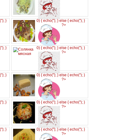
('
'); }
0) { echo('
'); } else { echo('
'); }
?>
('
'); }
0) { echo('
'); } else { echo('
'); }
?>
('
'); }
0) { echo('
'); } else { echo('
'); }
?>
('
'); }
0) { echo('
'); } else { echo('
'); }
?>
('
'); }
0) { echo('
'); } else { echo('
'); }
?>