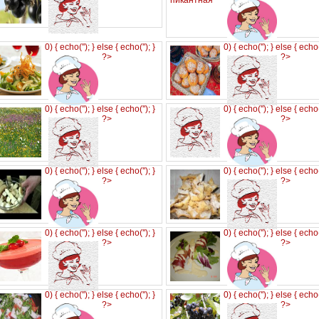
0) { echo('
'); } else { echo('
'); }
0) { echo('
'); } else { echo
?>
?>
0) { echo('
'); } else { echo('
'); }
0) { echo('
'); } else { echo
?>
?>
0) { echo('
'); } else { echo('
'); }
0) { echo('
'); } else { echo
?>
?>
0) { echo('
'); } else { echo('
'); }
0) { echo('
'); } else { echo
?>
?>
0) { echo('
'); } else { echo('
'); }
0) { echo('
'); } else { echo
?>
?>