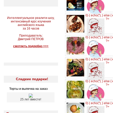
0) { echo('
'); } else {
Интеллектуальное реалити-шоу,
?>
интенсивный курс изучения
английского языка
за 16 часов
Преподаватель:
0) { echo('
'); } else {
Дмитрий ПЕТРОВ
?>
смотреть подробно >>>
0) { echo('
'); } else {
?>
Сладкие подарки!
0) { echo('
'); } else {
?>
Торты и выпечка на заказ
25 лет вместе!
0) { echo('
'); } else {
?>