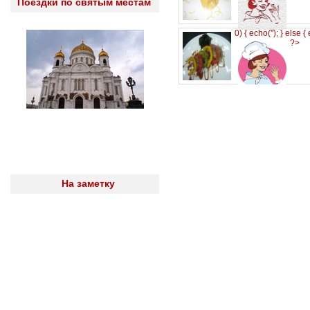
Поездки по святым местам
0) { echo('
'); } else {
?>
На заметку