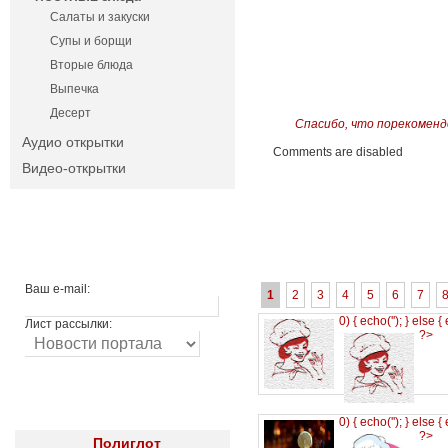
Салаты и закуски
Супы и борщи
Вторые блюда
Выпечка
Десерт
Спасибо, что порекоменд
Аудио открытки
Comments are disabled
Видео-открытки
Ваш e-mail:
1
2
3
4
5
6
7
0) { echo('
'); } else {
Лист рассылки:
?>
0) { echo('
'); } else {
?>
Полиглот