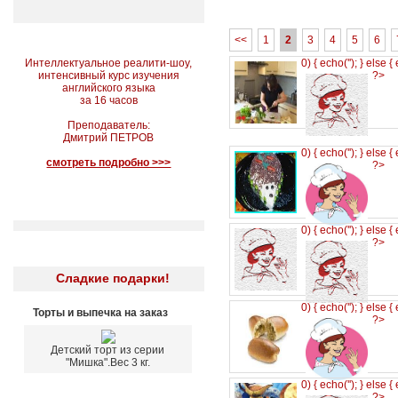
<<
1
2
3
4
5
6
Интеллектуальное реалити-шоу,
0) { echo('
'); } else {
интенсивный курс изучения
?>
английского языка
за 16 часов
Преподаватель:
Дмитрий ПЕТРОВ
0) { echo('
'); } else {
смотреть подробно >>>
?>
0) { echo('
'); } else {
?>
Сладкие подарки!
0) { echo('
'); } else {
Торты и выпечка на заказ
?>
Детский торт из серии
"Мишка".Вес 3 кг.
0) { echo('
'); } else {
?>