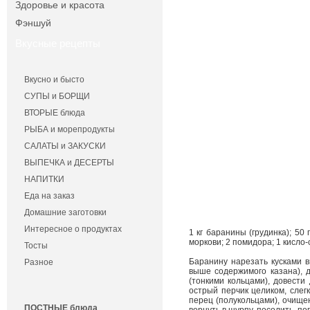
Здоровье и красота
Фэншуй
Вкусные рецепты
Вкусно и бысто
СУПЫ и БОРЩИ
ВТОРЫЕ блюда
РЫБА и морепродукты
САЛАТЫ и ЗАКУСКИ
ВЫПЕЧКА и ДЕСЕРТЫ
НАПИТКИ
Еда на заказ
Домашние заготовки
Интересное о продуктах
1 кг баранины (грудинка); 50 
моркови; 2 помидора; 1 кисло-
Тосты
Баранину нарезать кусками в
Разное
выше содержимого казана), д
(тонкими кольцами), довести 
острый перчик целиком, слегк
перец (полукольцами), очищен
ПОСТНЫЕ блюда