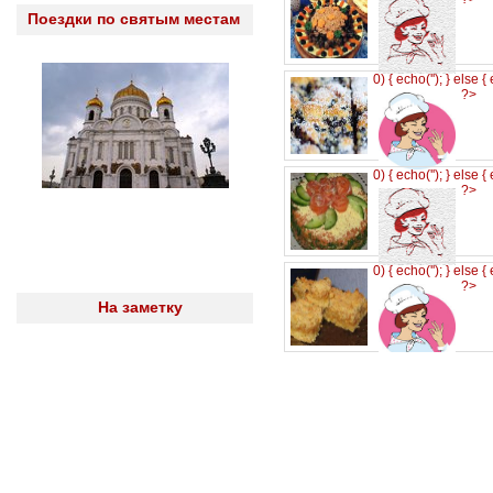
Поездки по святым местам
0) { echo('
'); } else {
?>
0) { echo('
'); } else {
?>
0) { echo('
'); } else {
?>
На заметку