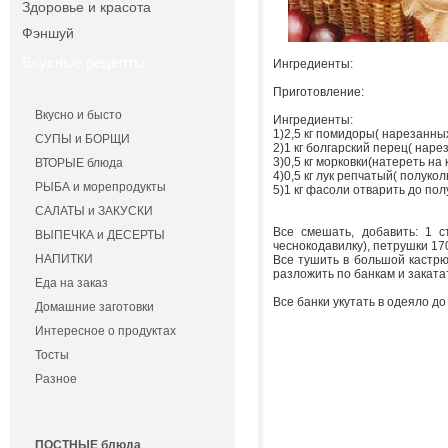
Здоровье и красота
Фэншуй
Вкусные рецепты
Ингредиенты:
Приготовление:
Вкусно и бысто
Ингредиенты:
1)2,5 кг помидоры( нарезанны
СУПЫ и БОРЩИ
2)1 кг болгарский перец( наре
3)0,5 кг морковки(натереть на
ВТОРЫЕ блюда
4)0,5 кг лук репчатый( полуко
РЫБА и морепродукты
5)1 кг фасоли отварить до пол
САЛАТЫ и ЗАКУСКИ
Все смешать, добавить: 1 ст
ВЫПЕЧКА и ДЕСЕРТЫ
чеснокодавилку), петрушки 170 
НАПИТКИ
Все тушить в большой кастрюл
разложить по банкам и закатат
Еда на заказ
Все банки укутать в одеяло д
Домашние заготовки
Интересное о продуктах
Тосты
Разное
ПОСТНЫЕ блюда