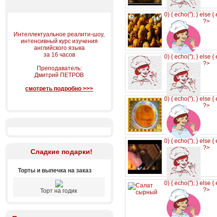
0) { echo('
'); } else {
?>
Интеллектуальное реалити-шоу,
интенсивный курс изучения
английского языка
за 16 часов
0) { echo('
'); } else {
?>
Преподаватель:
Дмитрий ПЕТРОВ
смотреть подробно >>>
0) { echo('
'); } else {
?>
0) { echo('
'); } else {
?>
Сладкие подарки!
Торты и выпечка на заказ
0) { echo('
'); } else {
?>
Торт на годик