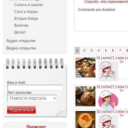
Спасибо, что порекоменд
Салаты и закуски
Comments are disabled
Супы и борщи
Вторые блюда
Выпечка
Десерт
Аудио открытки
Видео-открытки
1
2
3
4
5
6
7
0) { echo('
'); } else {
?>
Ваш e-mail:
0) { echo('
'); } else {
?>
Лист рассылки:
0) { echo('
'); } else {
?>
Полиглот