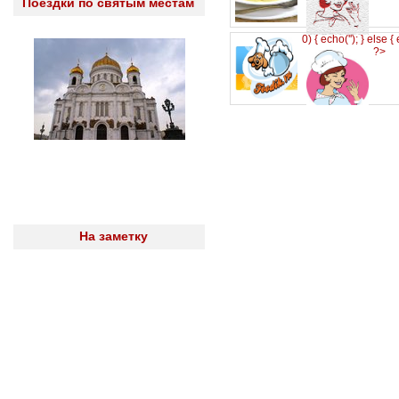
Поездки по святым местам
0) { echo('
'); } else {
?>
На заметку