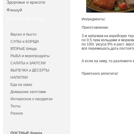
Здоровье и красота
Фэншуй
Вкусные рецепты
Ингредиенты:
Приготовление:
Вкусно и бысто
3 кг кабачков на корейскую тер
по 0,5 лука кольцами и моркови
СУПЫ и БОРЩИ
по 100г. уксуса 9% и раст. мас
всё перемешать,дать постоять
ВТОРЫЕ блюда
РЫБА и морепродукты
А если на зиму, то разложите 
САЛАТЫ и ЗАКУСКИ
ВЫПЕЧКА и ДЕСЕРТЫ
Приятного аппетита!
НАПИТКИ
Еда на заказ
Домашние заготовки
Интересное о продуктах
Тосты
Разное
ПОСТНЫЕ блюда