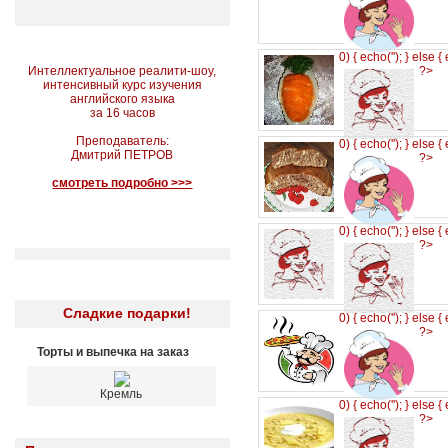
0) { echo('
'); } else {
Интеллектуальное реалити-шоу,
?>
интенсивный курс изучения
английского языка
за 16 часов
Преподаватель:
0) { echo('
'); } else {
Дмитрий ПЕТРОВ
?>
смотреть подробно >>>
0) { echo('
'); } else {
?>
Сладкие подарки!
0) { echo('
'); } else {
?>
Торты и выпечка на заказ
Кремль
0) { echo('
'); } else {
?>