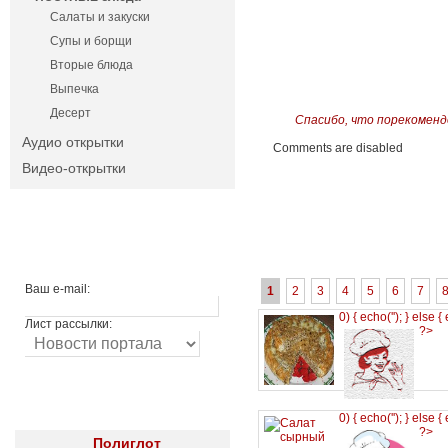
Салаты и закуски
Супы и борщи
Вторые блюда
Выпечка
Десерт
Спасибо, что порекоменд
Аудио открытки
Comments are disabled
Видео-открытки
Ваш e-mail:
1
2
3
4
5
6
7
0) { echo('
'); } else {
Лист рассылки:
?>
0) { echo('
'); } else {
?>
Полиглот