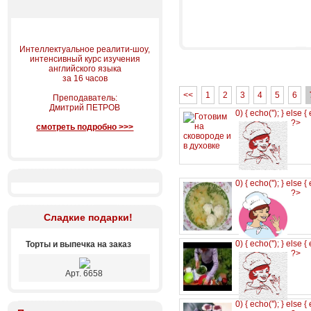
Интеллектуальное реалити-шоу,
интенсивный курс изучения
английского языка
за 16 часов
<<
1
2
3
4
5
6
Преподаватель:
Дмитрий ПЕТРОВ
0) { echo('
'); } else {
?>
смотреть подробно >>>
0) { echo('
'); } else {
?>
Сладкие подарки!
0) { echo('
'); } else {
Торты и выпечка на заказ
?>
Арт. 6658
0) { echo('
'); } else {