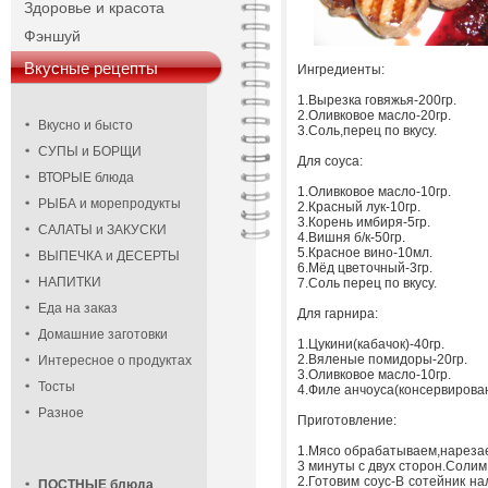
Здоровье и красота
Фэншуй
Вкусные рецепты
Ингредиенты:
1.Вырезка говяжья-200гр.
2.Оливковое масло-20гр.
Вкусно и бысто
3.Соль,перец по вкусу.
СУПЫ и БОРЩИ
Для соуса:
ВТОРЫЕ блюда
1.Оливковое масло-10гр.
РЫБА и морепродукты
2.Красный лук-10гр.
3.Корень имбиря-5гр.
САЛАТЫ и ЗАКУСКИ
4.Вишня б/к-50гр.
5.Красное вино-10мл.
ВЫПЕЧКА и ДЕСЕРТЫ
6.Мёд цветочный-3гр.
НАПИТКИ
7.Соль перец по вкусу.
Еда на заказ
Для гарнира:
Домашние заготовки
1.Цукини(кабачок)-40гр.
2.Вяленые помидоры-20гр.
Интересное о продуктах
3.Оливковое масло-10гр.
Тосты
4.Филе анчоуса(консервирован
Разное
Приготовление:
1.Мясо обрабатываем,нарезае
3 минуты с двух сторон.Солим
2.Готовим соус-В сотейник н
ПОСТНЫЕ блюда