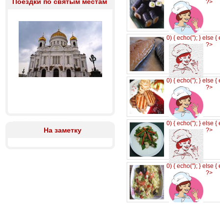
Поездки по святым местам
?>
0) { echo('
'); } else {
?>
0) { echo('
'); } else {
?>
0) { echo('
'); } else {
На заметку
?>
0) { echo('
'); } else {
?>