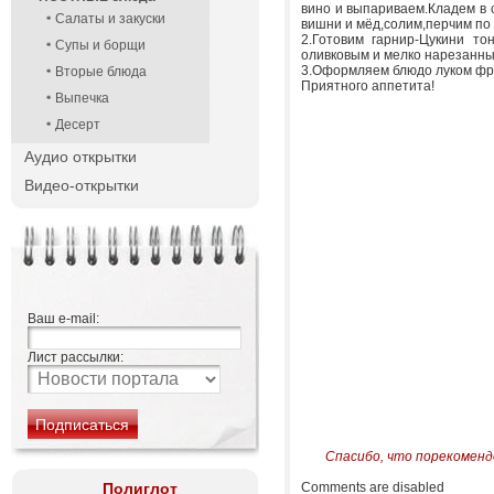
вино и выпариваем.Кладем в 
Салаты и закуски
вишни и мёд,солим,перчим по 
2.Готовим гарнир-Цукини т
Супы и борщи
оливковым и мелко нарезанны
3.Оформляем блюдо луком фр
Вторые блюда
Приятного аппетита!
Выпечка
Десерт
Аудио открытки
Видео-открытки
Ваш e-mail:
Лист рассылки:
Спасибо, что порекоменд
Полиглот
Comments are disabled