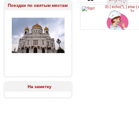
Поездки по святым местам
0) { echo('
'); } else {
?>
На заметку