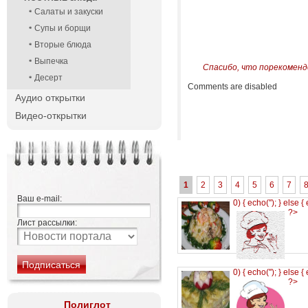
Салаты и закуски
Супы и борщи
Вторые блюда
Выпечка
Спасибо, что порекоменд
Десерт
Comments are disabled
Аудио открытки
Видео-открытки
1
2
3
4
5
6
7
Ваш e-mail:
0) { echo('
'); } else {
?>
Лист рассылки:
0) { echo('
'); } else {
?>
Полиглот