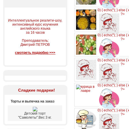
0) { echo('
'); } else {
?>
Интеллектуальное реалити-шоу,
интенсивный курс изучения
английского языка
за 16 часов
0) { echo('
'); } else {
?>
Преподаватель:
Дмитрий ПЕТРОВ
смотреть подробно >>>
0) { echo('
'); } else {
?>
0) { echo('
'); } else {
?>
Сладкие подарки!
Торты и выпечка на заказ
0) { echo('
'); } else {
Детский торт
?>
"Самолеты".Вес 3 кг.