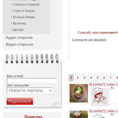
Салаты и закуски
Супы и борщи
Вторые блюда
Выпечка
Десерт
Спасибо, что порекоменд
Аудио открытки
Comments are disabled
Видео-открытки
Ваш e-mail:
1
2
3
4
5
6
7
0) { echo('
'); } else {
Лист рассылки:
?>
0) { echo('
'); } else {
?>
Полиглот