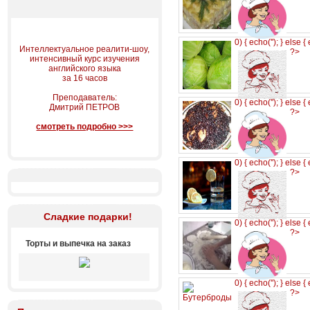
0) { echo('
'); } else {
Интеллектуальное реалити-шоу,
?>
интенсивный курс изучения
английского языка
за 16 часов
Преподаватель:
0) { echo('
'); } else {
Дмитрий ПЕТРОВ
?>
смотреть подробно >>>
0) { echo('
'); } else {
?>
Сладкие подарки!
0) { echo('
'); } else {
?>
Торты и выпечка на заказ
0) { echo('
'); } else {
?>