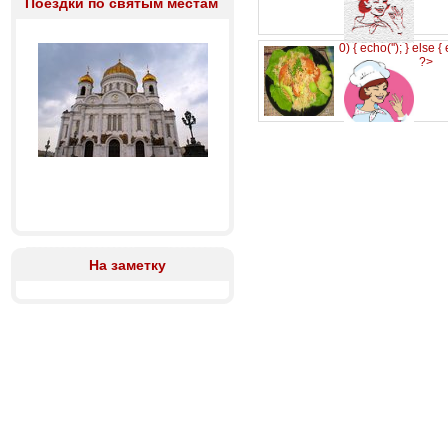
Поездки по святым местам
0) { echo('
'); } else {
?>
На заметку