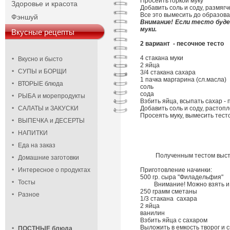
Просеить горкой муку
Здоровье и красота
Добавить соль и соду, размягч
Все это вымесить до образов
Фэншуй
Внимание! Если тесто будет
муки.
Вкусные рецепты
2 вариант - песочное тесто
4 стакана муки
Вкусно и бысто
2 яйца
СУПЫ и БОРЩИ
3/4 стакана сахара
1 пачка маргарина (сл.масла)
ВТОРЫЕ блюда
соль
сода
РЫБА и морепродукты
Взбить яйца, всыпать сахар -
САЛАТЫ и ЗАКУСКИ
Добавить соль и соду, растоп
Просеять муку, вымесить тест
ВЫПЕЧКА и ДЕСЕРТЫ
НАПИТКИ
Еда на заказ
Полученным тестом высте
Домашние заготовки
Интересное о продуктах
Приготовление начинки:
500 гр. сыра "Филадельфия"
Тосты
Внимание! Можно взять и обы
250 грамм сметаны
Разное
1/3 стакана сахара
2 яйца
ванилин
Взбить яйца с сахаром
Выложить в емкость творог и 
ПОСТНЫЕ блюда