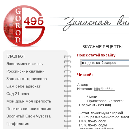
ВКУСНЫЕ РЕЦЕПТЫ
Поиск статей по сайту:
ГЛАВНАЯ
Экономика и жизнь
Российские святыни
Чизкейк
Защита от произвола
Автор:
Сам себе адвокат
Источник:
http://art66.ru
Сад 21 века
Чизке
Мой дом- моя крепость
Приготовление теста
1 вариант - без яиц
Позитивная психология
8 стол. ложек муки с горкой
Воспитай Свои Чувства
100 гр. размягченного сл. мас
1/4 ч. ложки соли
Графология
1/3 ч. ложки соды