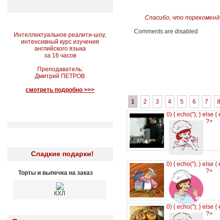
Спасибо, что порекоменд
Comments are disabled
Интеллектуальное реалити-шоу,
интенсивный курс изучения
английского языка
за 16 часов
Преподаватель:
Дмитрий ПЕТРОВ
смотреть подробно >>>
1
2
3
4
5
6
7
0) { echo('
'); } else {
?>
Сладкие подарки!
0) { echo('
'); } else {
?>
Торты и выпечка на заказ
КХЛ
0) { echo('
'); } else {
?>