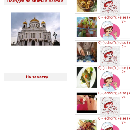
Поездки по святым местам
0) { echo('
'); } else {
?>
0) { echo('
'); } else {
?>
0) { echo('
'); } else {
?>
На заметку
0) { echo('
'); } else {
?>
0) { echo('
'); } else {
?>