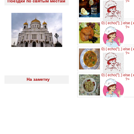
Поездки по святым местам
?>
0) { echo('
'); } else {
?>
0) { echo('
'); } else {
?>
0) { echo('
'); } else {
На заметку
?>