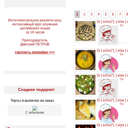
1
2
3
4
5
6
7
Интеллектуальное реалити-шоу,
0) { echo('
'); } else {
интенсивный курс изучения
?>
английского языка
за 16 часов
Преподаватель:
Дмитрий ПЕТРОВ
0) { echo('
'); } else {
смотреть подробно >>>
?>
0) { echo('
'); } else {
?>
Сладкие подарки!
0) { echo('
'); } else {
Торты и выпечка на заказ
?>
С юбилеем
0) { echo('
'); } else {