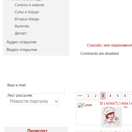
Салаты и закуски
Супы и борщи
Вторые блюда
Выпечка
Десерт
Аудио открытки
Спасибо, что порекоменд
Видео-открытки
Comments are disabled
Ваш e-mail:
Лист рассылки:
<<
1
2
3
4
5
6
0) { echo('
'); } else {
?>
Полиглот