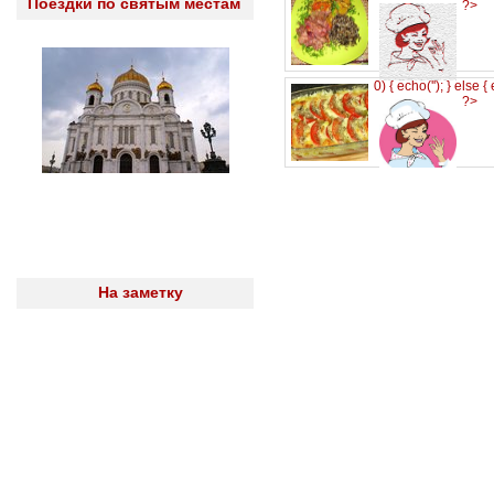
Поездки по святым местам
?>
0) { echo('
'); } else {
?>
На заметку