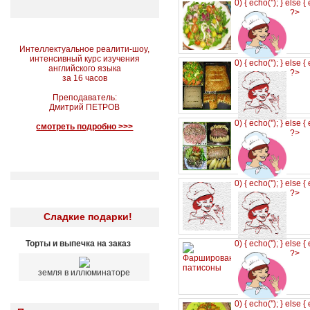
0) { echo('
'); } else {
?>
Интеллектуальное реалити-шоу,
интенсивный курс изучения
0) { echo('
'); } else {
английского языка
?>
за 16 часов
Преподаватель:
Дмитрий ПЕТРОВ
0) { echo('
'); } else {
смотреть подробно >>>
?>
0) { echo('
'); } else {
?>
Сладкие подарки!
Торты и выпечка на заказ
0) { echo('
'); } else {
?>
земля в иллюминаторе
0) { echo('
'); } else {