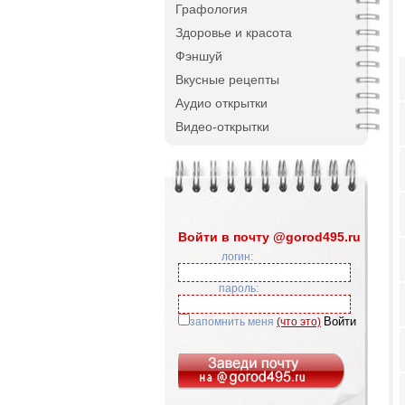
Графология
Здоровье и красота
Фэншуй
Вкусные рецепты
Аудио открытки
Видео-открытки
Войти в почту @gorod495.ru
логин:
пароль:
запомнить меня
(что это)