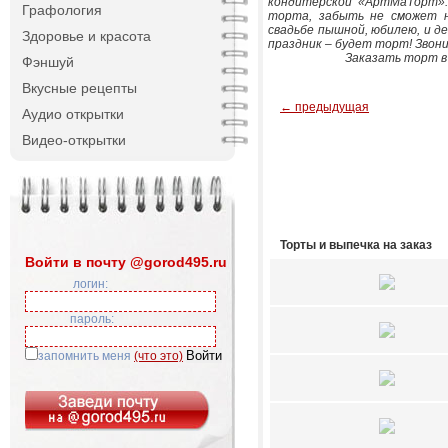
кондитерской «АртМаТорт». 
Графология
торта, забыть не сможет 
свадьбе пышной, юбилею, и д
Здоровье и красота
праздник – будет торт! Звони
Заказать торт в 
Фэншуй
Вкусные рецепты
← предыдущая
Аудио открытки
Видео-открытки
Торты и выпечка на заказ
Войти в почту @gorod495.ru
логин:
пароль:
запомнить меня
(что это)