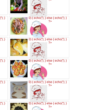
?>
('
'); }
0) { echo('
'); } else { echo('
'); }
?>
('
'); }
0) { echo('
'); } else { echo('
'); }
?>
('
'); }
0) { echo('
'); } else { echo('
'); }
?>
('
'); }
0) { echo('
'); } else { echo('
'); }
?>
('
'); }
0) { echo('
'); } else { echo('
'); }
?>