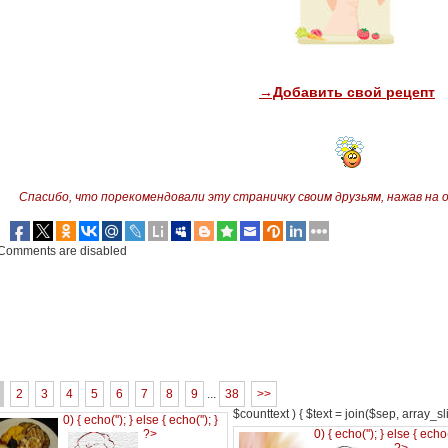
→Добавить свой рецепт
Спасибо, что порекомендовали эту страничку своим друзьям,
нажав на 
Comments are disabled
2
3
4
5
6
7
8
9
...
38
>>
$counttext ) { $text = join($sep, array_slic
0) { echo('
'); } else { echo('
'); }
?>
0) { echo('
'); } else { echo