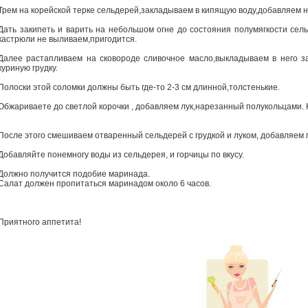
Трем на корейской терке сельдерей,закладываем в кипящую воду,добавляем не
Дать закипеть и варить на небольшом огне до состояния полумягкости сел
кастрюли не выливаем,пригодится.
Далее растапливаем на сковороде сливочное масло,выкладываем в него з
куриную грудку.
Полоски этой соломки должны быть где-то 2-3 см длинной,толстенькие.
Обжариваете до светлой корочки , добавляем лук,нарезанный полукольцами.
После этого смешиваем отваренный сельдерей с грудкой и луком, добавляем пе
Добавляйте понемногу воды из сельдерея, и горчицы по вкусу.
Должно получится подобие маринада.
Салат должен пропитаться маринадом около 6 часов.
Приятного аппетита!