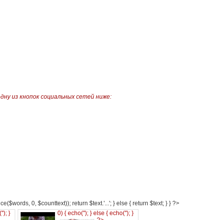
одну из кнопок социальных сетей ниже:
e($words, 0, $counttext)); return $text.'...'; } else { return $text; } } ?>
('
'); }
0) { echo('
'); } else { echo('
'); }