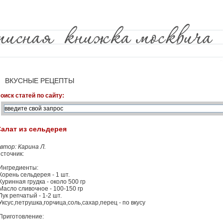
ВКУСНЫЕ РЕЦЕПТЫ
оиск статей по сайту:
алат из сельдерея
втор: Карина Л.
сточник:
Ингредиенты:
Корень сельдерея - 1 шт.
Куринная грудка - около 500 гр
Масло сливочное - 100-150 гр
Лук репчатый - 1-2 шт.
Уксус,петрушка,горчица,соль,сахар,перец - по вкусу
Приготовление: