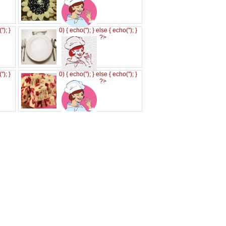
('
'); }
0) { echo('
'); } else { echo('
'); }
?>
('
'); }
0) { echo('
'); } else { echo('
'); }
?>