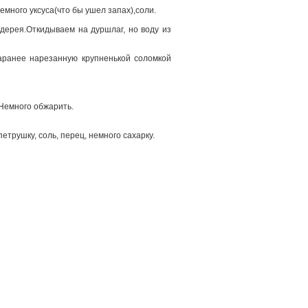
много уксуса(что бы ушел запах),соли.
ьдерея.Откидываем на дуршлаг, но воду из
аранее нарезанную крупненькой соломкой
 Немного обжарить.
трушку, соль, перец, немного сахарку.