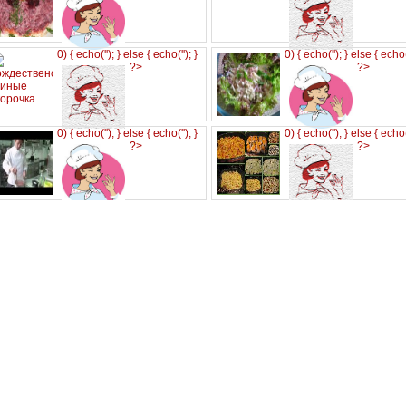
0) { echo('
'); } else { echo('
'); }
0) { echo('
'); } else { echo
?>
?>
0) { echo('
'); } else { echo('
'); }
0) { echo('
'); } else { echo
?>
?>