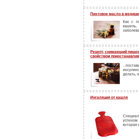
Пихтовое масло в медици
Как с п
кашель,
заболева
Рецепт, снимающий пище
свойством приостанавлив
...поста
инсулино
делать, н
Ингаляция от кашля
Специа
успехом
которая 