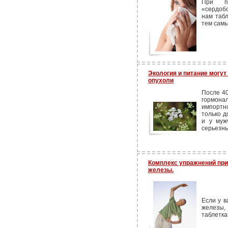
При по
«сердоб
нам табл
тем самы
Экология и питание могу
опухоли
После 40
гормона
импортн
только д
и у муж
серьезны
Комплекс упражнений при
железы.
Если у в
железы
таблетка