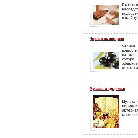
Головн
наследс
подрост
семейную
Черная смородина
Черная 
веществ 
витамин
сахара,
эфирное
железа и
Музыка и здоровье
Музыка
нормал
артериа
мышечно