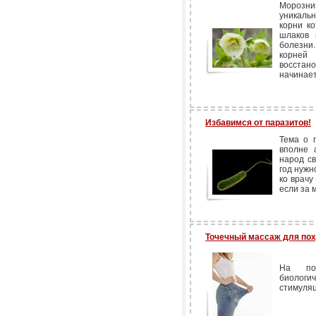
Морозни
уникаль
корни к
шлаков 
болезни
корней
восстан
начинает
Избавимся от паразитов!
Тема о 
вполне 
народ св
год нужн
ко врачу
если за 
Точечный массаж для по
На пов
биологи
стимуляц