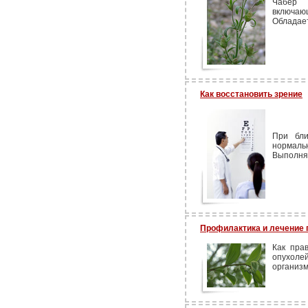
Чабер 
включаю
Обладает
Как восстановить зрение
При бли
нормаль
Выполнят
Профилактика и лечение
Как пра
опухоле
организм