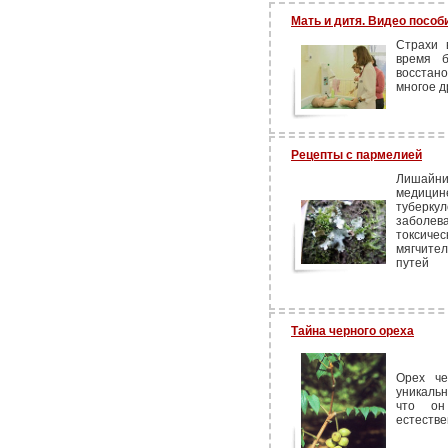
Мать и дитя. Видео пособ
Страхи 
время б
восстан
многое др
Рецепты с пармелией
Лишайни
медицин
туберк
заболева
токсич
мягчите
путей
Тайна черного ореха
Орех че
уникаль
что он
естестве