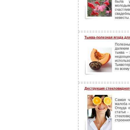
была у
молодыми
счастлив
свадебн
невесты.
Тыква-полезная ягода дл
Полезны
далеким
тыква – 
недооце
использ
Тыквоте
по всему
Деструкция стекловидног
Самая ч
жалоба н
Откуда 
статье -
стеклови
строения