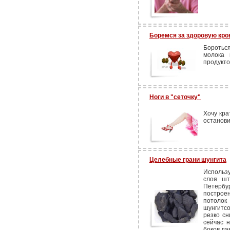
Боремся за здоровую кро
Боротьс
молока 
продукто
Ноги в "сеточку"
Хочу кра
останови
Целебные грани шунгита
Использу
слоя шт
Петербу
построен
потоло
шунгитс
резко сн
сейчас н
боков да