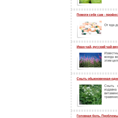
Помоги себе сам - профе
От яда до
Иван-чай, русский чай-вк
Известн
всегда в
этим цел
Сныть обыкновенная-одн
Сныть о
издавна
витамино
травянис
Головная боль. Проблемы