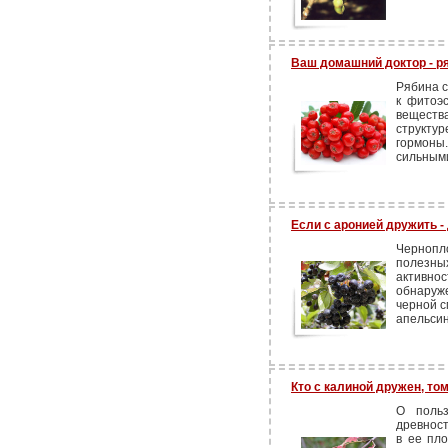
Ваш домашний доктор - р
Рябина с
к фитоэ
веществ
структу
гормоны
сильными
Если с аронией дружить -
Черноп
полезны
активно
обнаруж
черной с
апельсин
Кто с калиной дружен, то
О поль
древнос
в ее пло