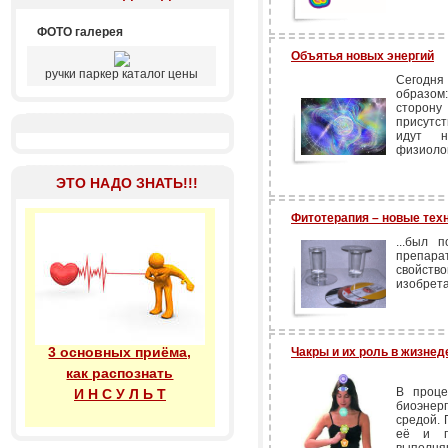
ФОТО галерея
Объятья новых энергий
ручки паркер каталог цены
Сегодня
образом
сторон
присутст
идут н
физиолог
ЭТО НАДО ЗНАТЬ!!!
Фитотерапия – новые тех
...был 
препара
свойств
изобрета
3 основных приёма,
Чакры и их роль в жизне
как распознать
В проце
И Н С У Л Ь Т
биоэнер
средой. 
её и п