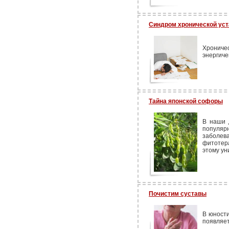
Синдром хронической уст
Хроничес
энергиче
Тайна японской софоры
В наши 
популя
заболев
фитотер
этому ун
Почистим суставы
В юности
появляет