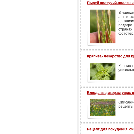
Пырей ползучий-полезный
В народ
а так ж
организ
подагре
странах
фототер
Крапива- лекарство для к
Крапива 
уникаль
Блюда из дикорастущих 
Описан
рецепты.
Рецепт для похудения, оч