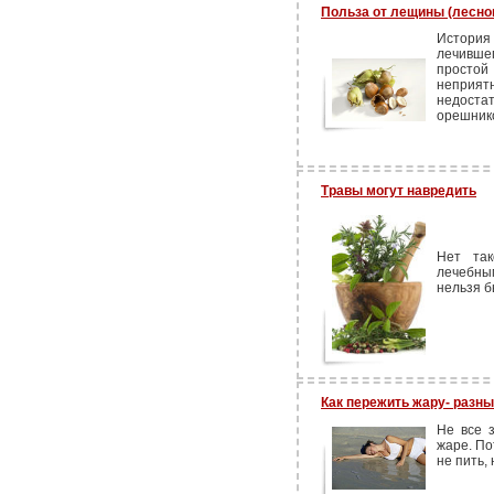
Польза от лещины (лесног
История
лечивше
простой
неприят
недостат
орешнико
Травы могут навредить
Нет так
лечебным
нельзя б
Как пережить жару- разн
Не все 
жаре. По
не пить, 