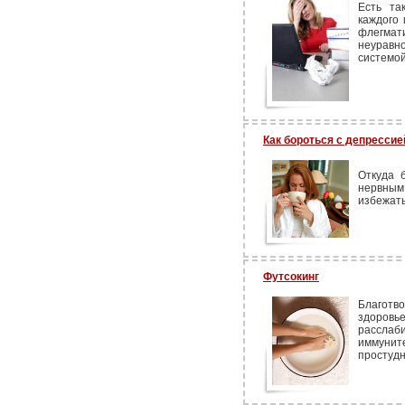
Есть та
каждого 
флегма
неуравно
системой
Как бороться c депрессие
Откуда 
нервным
избежать
Футсокинг
Благотво
здоровье
расслаб
иммуни
простудн