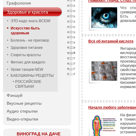
Приворот. Порча. Сглаз. 
Графология
Что ст
Здоровье и красота
суеверие
Есть л
доказыва
ЭТО надо знать ВСЕМ!
Искусство быть
здоровым
Болезнь - не приговор
Всё об янтарной кислоте
Здоровое питание
Янтарна
кислор
Секреты красоты
восстан
произ
Фитнес для каждого
общеук
Уроки танцев NEW
свойст
организ
БАБУШКИНЫ РЕЦЕПТЫ
надпоче
РОССИЙСКИЕ
биохими
СВЯТЫНИ
нормализ
Фэншуй
Вкусные рецепты
Начало любого заболева
Аудио открытки
На физич
Видео-открытки
в тонки
нарушен
причина
устранен
ВИНОГРАД НА ДАЧЕ