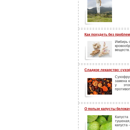
Как похудеть без пробле
Имбирь о
кровоо
веществ..
Сладкое лекарство: сух
Сухофру
замена 
у это
противо
О пользе капусты белока
Капуста
тушеная
капуста 