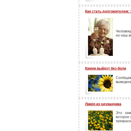
Как стать долгожителем: 
Человеку
но наш в
Камни выйдут без боли
Сообщаю
выведени
Ликёр из одуванчика
Это зам
которое 
прекрасн