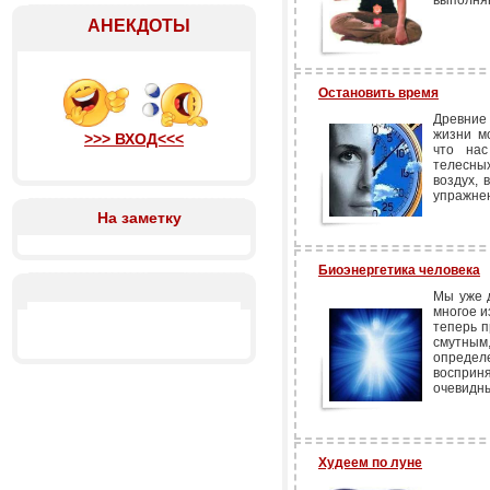
выполняю
АНЕКДОТЫ
Остановить время
Древние
жизни м
>>> ВХОД<<<
что нас
телесны
воздух, 
упражнен
На заметку
Биоэнергетика человека
Мы уже д
многое и
теперь п
смутны
определ
воспри
очевидны
Худеем по луне