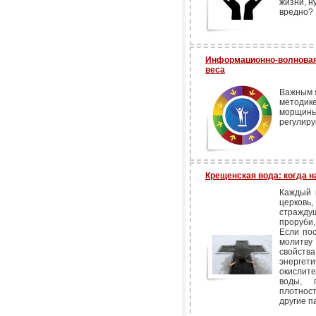
жизни, н
вредно?
Информационно-волновая 
веса
Важным я
методик
морщины,
регулиру
Крещенская вода: когда н
Каждый 
церковь
стражду
проруби,
Если пос
молитв
свойст
энерг
окислит
воды, п
плотнос
другие п