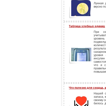
Лунная 
вкусно п
Таблица хлебных единиц
При со
учитыва
уровень
поджелу
количес
результа
сахарно
уровня 
инсулин
самостоя
что и с
правиль
повышаю
Что полезно для сердца, 
Нашей с
запаса, 
своему с
билось 