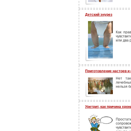
Детский энурез
Как пра
чувстви
или два 
Приготовление настоев и 
Нет так
лечебным
нельзя б
Уретрит, как причина хро
Простати
сопрово
чувствит