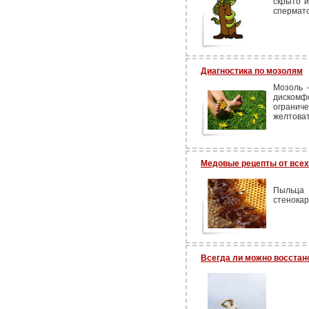
скрыто 
спермато
Диагностика по мозолям
Мозоль 
диском
огранич
желтоват
Медовые рецепты от всех
Пыльца 
стенока
Всегда ли можно восстан