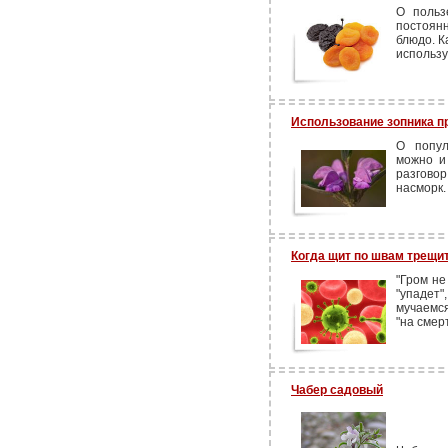
О польз
постоян
блюдо. К
использу
Использование зопника п
О попул
можно и 
разговор
насморк.
Когда щит по швам трещи
"Гром не
"упадет
мучаемся
"на смерт
Чабер садовый