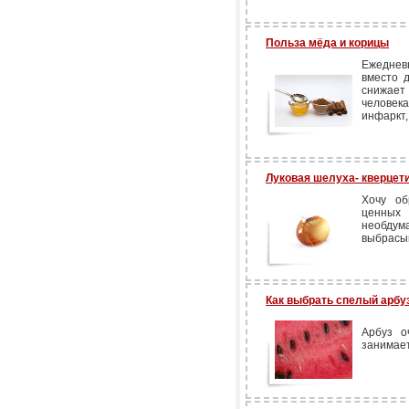
Польза мёда и корицы
Ежеднев
вместо 
снижает
человек
инфаркт,
Луковая шелуха- кверцет
Хочу об
ценных 
необду
выбрасыв
Как выбрать спелый арбуз
Арбуз о
занимает