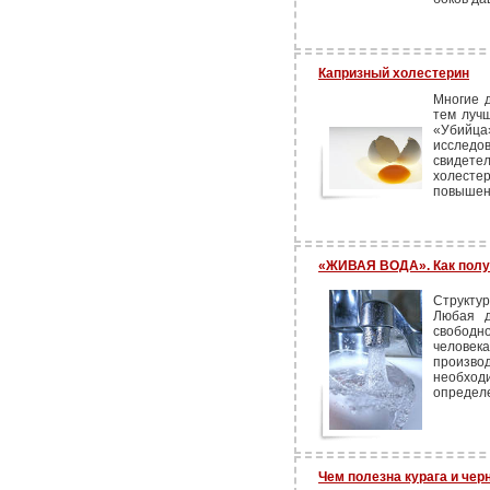
Капризный холестерин
Многие д
тем лучш
«Убийц
исследо
свидетел
холестер
повышен
«ЖИВАЯ ВОДА». Как полу
Структу
Любая д
свободн
человек
произв
необхо
определе
Чем полезна курага и чер