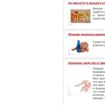
Ах диета! И то нельзя и это
Многие 
садятся 
и кило
существу
Лечение похмелья народ
Существ
исконно 
Народное средство от ва
Первый
беременн
отеков и 
Мне прек
это всю 
оно мне 
и раньше
тут попр
исчезли
раньше. 