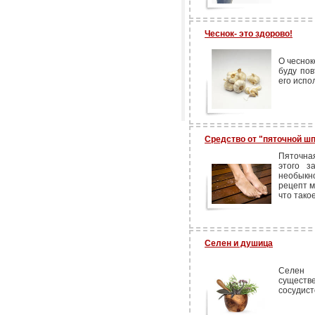
Чеснок- это здорово!
О чеснок
буду пов
его испо
Средство от "пяточной ш
Пяточна
этого з
необыкн
рецепт м
что тако
Селен и душица
Селен 
сущест
сосудист