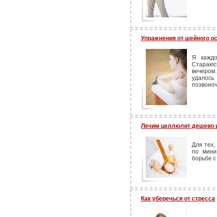
Упражнения от шейного о
Я каждо
Стараюс
вечером
удалос
позвоноч
Лечим целлюлит дешево 
Для тех,
по мини
борьбе с
Как уберечься от стресса