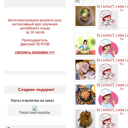
0) { echo('
'); } else {
?>
Интеллектуальное реалити-шоу,
интенсивный курс изучения
английского языка
за 16 часов
0) { echo('
'); } else {
?>
Преподаватель:
Дмитрий ПЕТРОВ
смотреть подробно >>>
0) { echo('
'); } else {
?>
0) { echo('
'); } else {
Сладкие подарки!
?>
Торты и выпечка на заказ
0) { echo('
'); } else {
Пиратский корабль
?>