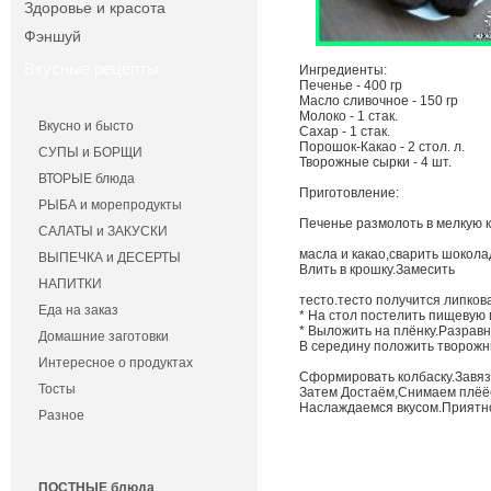
Здоровье и красота
Фэншуй
Вкусные рецепты
Ингредиенты:
Печенье - 400 гр
Масло сливочное - 150 гр
Молоко - 1 стак.
Вкусно и бысто
Сахар - 1 стак.
Порошок-Какао - 2 стол. л.
СУПЫ и БОРЩИ
Творожные сырки - 4 шт.
ВТОРЫЕ блюда
Приготовление:
РЫБА и морепродукты
Печенье размолоть в мелкую к
САЛАТЫ и ЗАКУСКИ
масла и какао,сварить шокола
ВЫПЕЧКА и ДЕСЕРТЫ
Влить в крошку.Замесить
НАПИТКИ
тесто.тесто получится липков
Еда на заказ
* На стол постелить пищевую п
* Выложить на плёнку.Разравня
Домашние заготовки
В середину положить творожн
Интересное о продуктах
Сформировать колбаску.Завяз
Тосты
Затем Достаём,Снимаем плёё
Наслаждаемся вкусом.Приятно
Разное
ПОСТНЫЕ блюда