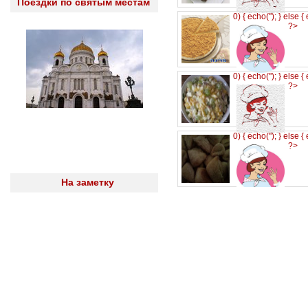
Поездки по святым местам
0) { echo('
'); } else {
?>
0) { echo('
'); } else {
?>
0) { echo('
'); } else {
?>
На заметку