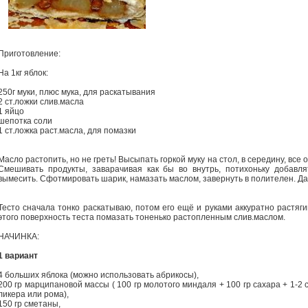
Приготовление:
На 1кг яблок:
250г муки, плюс мука, для раскатывания
2 ст.ложки слив.масла
1 яйцо
шепотка соли
1 ст.ложка раст.масла, для помазки
Масло растопить, но не греть! Высыпать горкой муку на стол, в середину, все
Смешивать продукты, заварачивая как бы во внутрь, потихоньку добавл
вымесить. Сфотмировать шарик, намазать маслом, завернуть в полителен. Дат
Тесто сначала тонко раскатываю, потом его ещё и руками аккуратно растяги
этого поверхность теста помазать тоненько растопленным слив.маслом.
НАЧИНКА:
1 вариант
4 больших яблока (можно использовать абрикосы),
200 гр марципановой массы ( 100 гр молотого миндаля + 100 гр сахара + 1-2 с
ликера или рома),
150 гр сметаны,