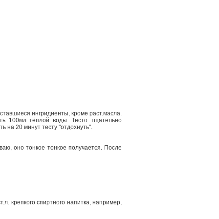
 оставшиеся ингридиенты, кроме раст.масла.
ять 100мл тёплой воды. Тесто тщательно
ь на 20 минут тесту "отдохнуть".
ваю, оно тонкое тонкое получается. После
т.л. крепкого спиртного напитка, например,