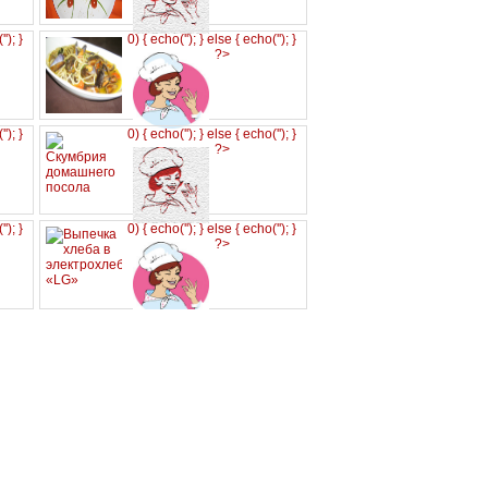
('
'); }
0) { echo('
'); } else { echo('
'); }
?>
('
'); }
0) { echo('
'); } else { echo('
'); }
?>
('
'); }
0) { echo('
'); } else { echo('
'); }
?>