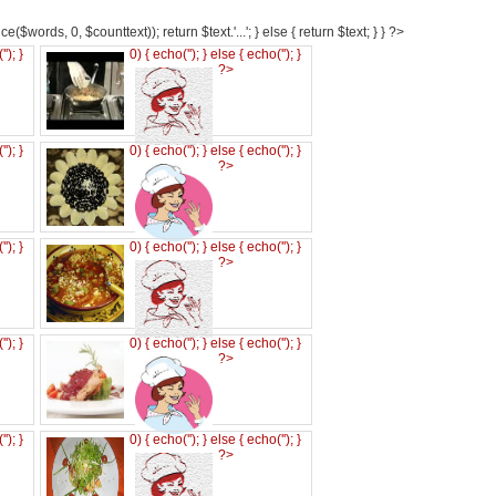
e($words, 0, $counttext)); return $text.'...'; } else { return $text; } } ?>
('
'); }
0) { echo('
'); } else { echo('
'); }
?>
('
'); }
0) { echo('
'); } else { echo('
'); }
?>
('
'); }
0) { echo('
'); } else { echo('
'); }
?>
('
'); }
0) { echo('
'); } else { echo('
'); }
?>
('
'); }
0) { echo('
'); } else { echo('
'); }
?>