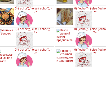
0) { echo('
'); } else { echo('
'); }
0) { echo('
'); } else { echo
?>
?>
0) { echo('
'); } else { echo('
'); }
0) { echo('
'); } else { echo
?>
?>
0) { echo('
'); } else { echo('
'); }
0) { echo('
'); } else { echo
?>
?>