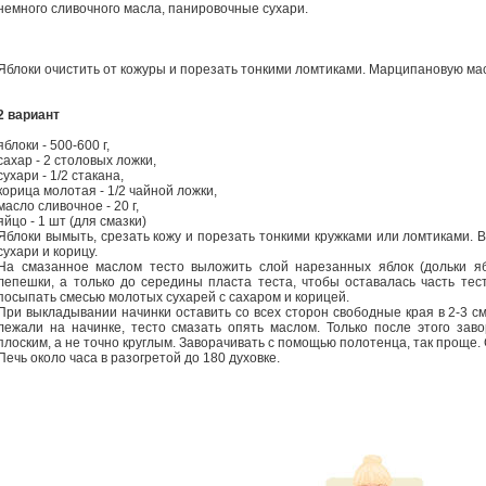
немного сливочного масла, панировочные сухари.
Яблоки очистить от кожуры и порезать тонкими ломтиками. Марципановую ма
2 вариант
яблоки - 500-600 г,
сахар - 2 столовых ложки,
сухари - 1/2 стакана,
корица молотая - 1/2 чайной ложки,
масло сливочное - 20 г,
яйцо - 1 шт (для смазки)
Яблоки вымыть, срезать кожу и порезать тонкими кружками или ломтиками. 
сухари и корицу.
На смазанное маслом тесто выложить слой нарезанных яблок (дольки яб
лепешки, а только до середины пласта теста, чтобы оставалась часть тес
посыпать смесью молотых сухарей с сахаром и корицей.
При выкладывании начинки оставить со всех сторон свободные края в 2-3 см
лежали на начинке, тесто смазать опять маслом. Только после этого заво
плоским, а не точно круглым. Заворачивать с помощью полотенца, так проще
Печь около часа в разогретой до 180 духовке.