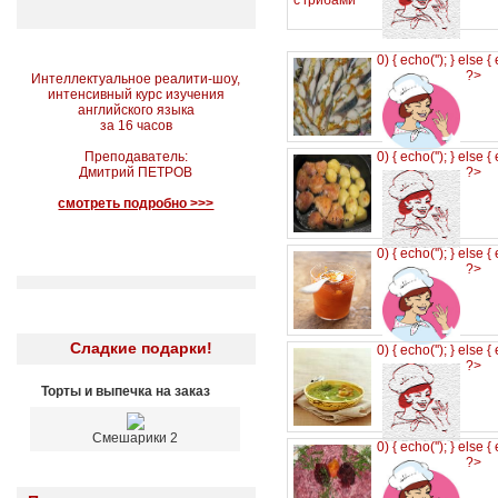
0) { echo('
'); } else {
?>
Интеллектуальное реалити-шоу,
интенсивный курс изучения
английского языка
за 16 часов
Преподаватель:
0) { echo('
'); } else {
Дмитрий ПЕТРОВ
?>
смотреть подробно >>>
0) { echo('
'); } else {
?>
Сладкие подарки!
0) { echo('
'); } else {
?>
Торты и выпечка на заказ
Смешарики 2
0) { echo('
'); } else {
?>