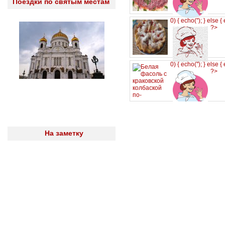
Поездки по святым местам
0) { echo('
'); } else {
?>
0) { echo('
'); } else {
?>
На заметку