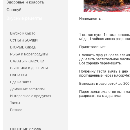
Здоровье и красота
Фэншуй
Вкусные рецепты
Ингредиенты:
Вкусно и бысто
1 стакан муки, 1 стакан овсян
мёда, 1 чайная ложка разрыхл
СУПЫ и БОРЩИ
Приготовление:
ВТОРЫЕ блюда
РЫБА и морепродукты
Смешать муку (я брала злаков
Добавить растительное масло 
САЛАТЫ и ЗАКУСКИ
Всё хорошо перемешать.
ВЫПЕЧКА и ДЕСЕРТЫ
Половину теста вмять в дно
НАПИТКИ
пропущенные через мясорубку
Еда на заказ
Выпекать в разогретой до 200
Домашние заготовки
Пирог желательно не вынимат
разрезать на квадратики.
Интересное о продуктах
Тосты
Разное
ПОСТНЫЕ блюда