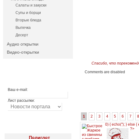
Салаты и закуски
Супы и борщи
Вторые блюда
Выпечка
Десерт
Аудио открытки
Видео-открытки
Спасибо, что порекоменд
Comments are disabled
Ваш e-mail:
Лист рассылки:
1
2
3
4
5
6
7
0) { echo('
'); } else {
?>
Полиглот