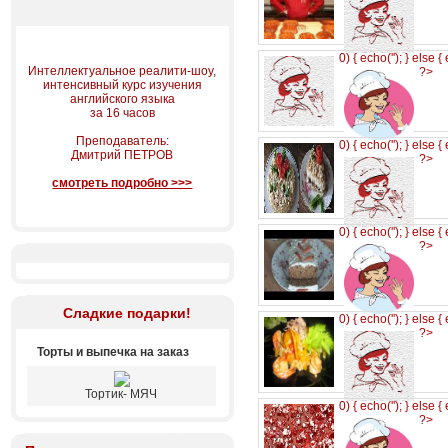
0) { echo('
'); } else {
Интеллектуальное реалити-шоу,
?>
интенсивный курс изучения
английского языка
за 16 часов
Преподаватель:
0) { echo('
'); } else {
Дмитрий ПЕТРОВ
?>
смотреть подробно >>>
0) { echo('
'); } else {
?>
Сладкие подарки!
0) { echo('
'); } else {
?>
Торты и выпечка на заказ
Тортик- МЯЧ
0) { echo('
'); } else {
?>