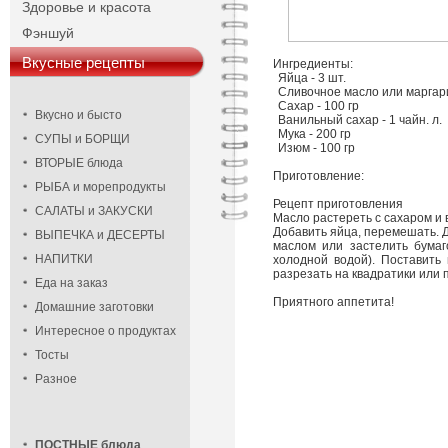
Здоровье и красота
Фэншуй
Вкусные рецепты
Ингредиенты:
Яйца - 3 шт.
Сливочное масло или маргари
Сахар - 100 гр
Вкусно и бысто
Ванильный сахар - 1 чайн. л.
Мука - 200 гр
СУПЫ и БОРЩИ
Изюм - 100 гр
ВТОРЫЕ блюда
Приготовление:
РЫБА и морепродукты
Рецепт приготовления
САЛАТЫ и ЗАКУСКИ
Масло растереть с сахаром и
Добавить яйца, перемешать. Д
ВЫПЕЧКА и ДЕСЕРТЫ
маслом или застелить бумаг
НАПИТКИ
холодной водой). Поставить 
разрезать на квадратики или 
Еда на заказ
Приятного аппетита!
Домашние заготовки
Интересное о продуктах
Тосты
Разное
ПОСТНЫЕ блюда