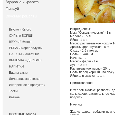
Здоровье и красота
Фэншуй
Вкусные рецепты
Ингредиенты:
Вкусно и бысто
Мука "Сокольническая" - 1 кг
СУПЫ и БОРЩИ
Молоко - 0,5 л
Яйца - 1 шт.
ВТОРЫЕ блюда
Масло растительное - около 1
Дрожжи французские - 6 гр
РЫБА и морепродукты
Сахар - 1,5 стол. л.
САЛАТЫ и ЗАКУСКИ
Соль - 1 чайн. л.
Начинка - :
ВЫПЕЧКА и ДЕСЕРТЫ
Мясной фарш - 1 кг
Лук - 2-3 шт.
НАПИТКИ
Растительное масло - 20 гр
Соль, перец черный - по вкусу
Еда на заказ
Яйцо для смазки - 1 шт.
Домашние заготовки
Приготовление:
Интересное о продуктах
В теплом молоке развести др
Тосты
соль, сахар, растительное ма
Разное
подойти.
Начинка:
Жарим фарш, добавив немног
ПОСТНЫЕ блюда