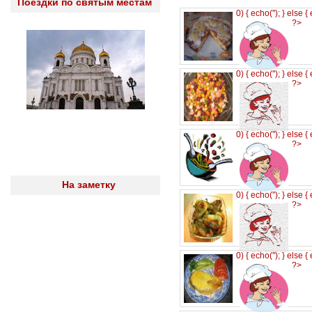
Поездки по святым местам
0) { echo('
'); } else {
?>
0) { echo('
'); } else {
?>
0) { echo('
'); } else {
?>
На заметку
0) { echo('
'); } else {
?>
0) { echo('
'); } else {
?>