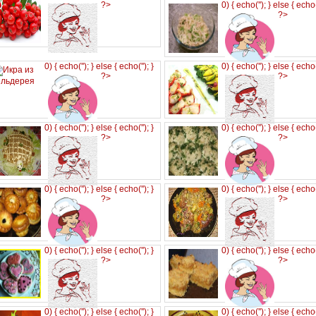
?>
0) { echo('
'); } else { echo
?>
0) { echo('
'); } else { echo('
'); }
0) { echo('
'); } else { echo
?>
?>
0) { echo('
'); } else { echo('
'); }
0) { echo('
'); } else { echo
?>
?>
0) { echo('
'); } else { echo('
'); }
0) { echo('
'); } else { echo
?>
?>
0) { echo('
'); } else { echo('
'); }
0) { echo('
'); } else { echo
?>
?>
0) { echo('
'); } else { echo('
'); }
0) { echo('
'); } else { echo