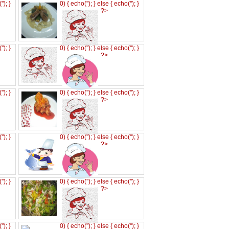
('
'); }
0) { echo('
'); } else { echo('
'); }
?>
('
'); }
0) { echo('
'); } else { echo('
'); }
?>
('
'); }
0) { echo('
'); } else { echo('
'); }
?>
('
'); }
0) { echo('
'); } else { echo('
'); }
?>
('
'); }
0) { echo('
'); } else { echo('
'); }
?>
('
'); }
0) { echo('
'); } else { echo('
'); }