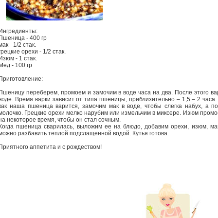
Ингредиенты:
Пшеница - 400 гр
мак - 1/2 стак.
грецкие орехи - 1/2 стак.
Изюм - 1 стак.
Мед - 100 гр
Приготовление:
Пшеницу переберем, промоем и замочим в воде часа на два. После этого в
воде. Время варки зависит от типа пшеницы, приблизительно – 1,5 – 2 часа
как наша пшеница варится, замочим мак в воде, чтобы слегка набух, а по
молочко. Грецкие орехи мелко нарубим или измельчим в миксере. Изюм промо
на некоторое время, чтобы он стал сочным.
Когда пшеница сварилась, выложим ее на блюдо, добавим орехи, изюм, мак
можно разбавить теплой подслащенной водой. Кутья готова.
Приятного аппетита и с рождеством!