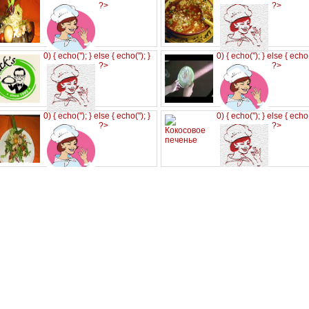
?>
?>
0) { echo('
'); } else { echo('
'); }
0) { echo('
'); } else { echo
?>
?>
0) { echo('
'); } else { echo('
'); }
0) { echo('
'); } else { echo
?>
?>