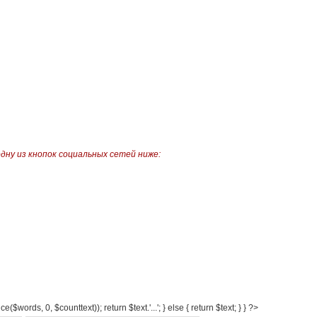
одну из кнопок социальных сетей ниже:
e($words, 0, $counttext)); return $text.'...'; } else { return $text; } } ?>