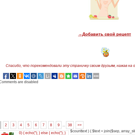
→Добавить свой рецепт
Спасибо, что порекомендовали эту страничку своим друзьям,
нажав на 
Comments are disabled
2
3
4
5
6
7
8
9
...
38
>>
$counttext ) { $text = join($sep, array_slic
0) { echo('
'); } else { echo('
'); }