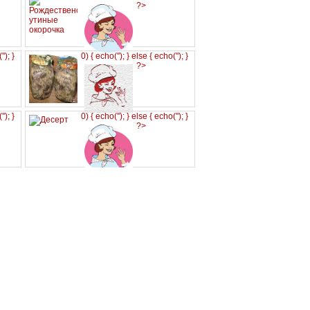
?>
('
'); }
0) { echo('
'); } else { echo('
'); }
?>
('
'); }
0) { echo('
'); } else { echo('
'); }
?>