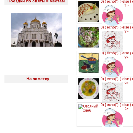
Поездки по святым местам
0) { echo('
'); } else {
?>
0) { echo('
'); } else {
?>
0) { echo('
'); } else {
?>
На заметку
0) { echo('
'); } else {
?>
0) { echo('
'); } else {
?>