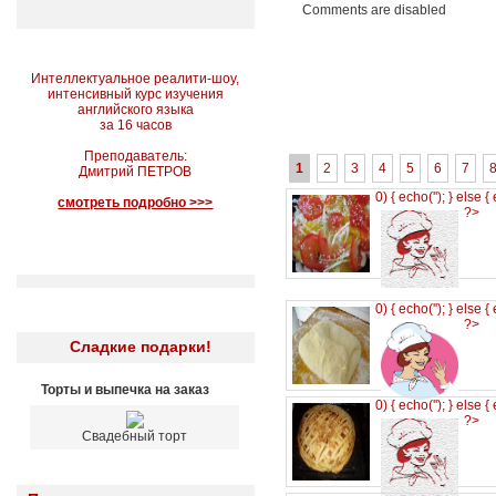
Comments are disabled
Интеллектуальное реалити-шоу,
интенсивный курс изучения
английского языка
за 16 часов
Преподаватель:
1
2
3
4
5
6
7
Дмитрий ПЕТРОВ
0) { echo('
'); } else {
смотреть подробно >>>
?>
0) { echo('
'); } else {
?>
Сладкие подарки!
Торты и выпечка на заказ
0) { echo('
'); } else {
?>
Свадебный торт