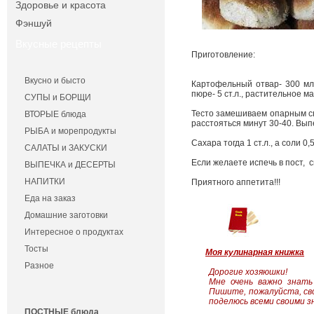
Здоровье и красота
Фэншуй
Вкусные рецепты
Приготовление:
Вкусно и бысто
Картофельный отвар- 300 мл, д
пюре- 5 ст.л., растительное мас
СУПЫ и БОРЩИ
Тесто замешиваем опарным спо
ВТОРЫЕ блюда
расстояться минут 30-40. Выпе
РЫБА и морепродукты
Сахара тогда 1 ст.л., а соли 
САЛАТЫ и ЗАКУСКИ
Если желаете испечь в пост, 
ВЫПЕЧКА и ДЕСЕРТЫ
НАПИТКИ
Приятного аппетита!!!
Еда на заказ
Домашние заготовки
Интересное о продуктах
Тосты
Моя кулинарная книжка
Разное
Дорогие хозяюшки!
Мне очень важно знать
Пишите, пожалуйста, св
поделюсь всеми своими з
ПОСТНЫЕ блюда