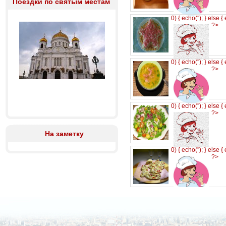
Поездки по святым местам
0) { echo('
'); } else {
?>
0) { echo('
'); } else {
?>
0) { echo('
'); } else {
?>
На заметку
0) { echo('
'); } else {
?>