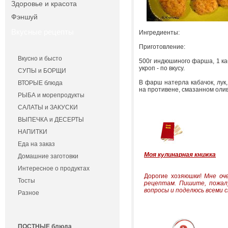
Здоровье и красота
Фэншуй
Вкусные рецепты
Ингредиенты:
Приготовление:
Вкусно и бысто
500г индюшиного фарша, 1 каба
укроп - по вкусу.
СУПЫ и БОРЩИ
В фарш натерла кабачок, лук,
ВТОРЫЕ блюда
на противене, смазанном олив
РЫБА и морепродукты
САЛАТЫ и ЗАКУСКИ
ВЫПЕЧКА и ДЕСЕРТЫ
НАПИТКИ
Еда на заказ
Моя кулинарная книжка
Домашние заготовки
Интересное о продуктах
Дорогие хозяюшки!
Мне оч
Тосты
рецептам.
Пишите, пожал
вопросы и поделюсь всеми с
Разное
ПОСТНЫЕ блюда