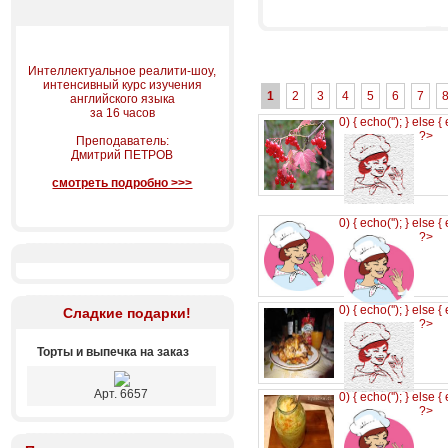
Интеллектуальное реалити-шоу,
интенсивный курс изучения
1
2
3
4
5
6
7
английского языка
за 16 часов
0) { echo('
'); } else {
?>
Преподаватель:
Дмитрий ПЕТРОВ
смотреть подробно >>>
0) { echo('
'); } else {
?>
0) { echo('
'); } else {
Сладкие подарки!
?>
Торты и выпечка на заказ
Арт. 6657
0) { echo('
'); } else {
?>