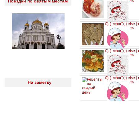
Поездки по святым местам
?>
0) { echo('
'); } else {
?>
0) { echo('
'); } else {
?>
0) { echo('
'); } else {
На заметку
?>