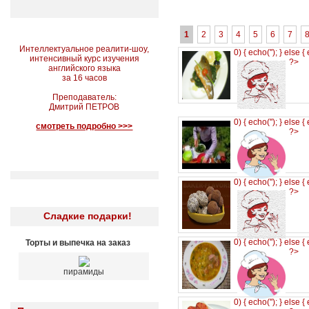
1
2
3
4
5
6
7
Интеллектуальное реалити-шоу,
0) { echo('
'); } else {
интенсивный курс изучения
?>
английского языка
за 16 часов
Преподаватель:
Дмитрий ПЕТРОВ
0) { echo('
'); } else {
смотреть подробно >>>
?>
0) { echo('
'); } else {
?>
Сладкие подарки!
0) { echo('
'); } else {
Торты и выпечка на заказ
?>
пирамиды
0) { echo('
'); } else {