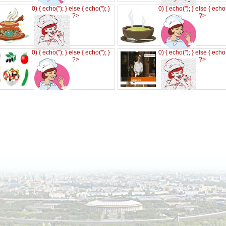
0) { echo('
'); } else { echo('
'); }
0) { echo('
'); } else { echo
?>
?>
0) { echo('
'); } else { echo('
'); }
0) { echo('
'); } else { echo
?>
?>