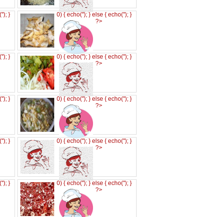
('
'); }
0) { echo('
'); } else { echo('
'); }
?>
('
'); }
0) { echo('
'); } else { echo('
'); }
?>
('
'); }
0) { echo('
'); } else { echo('
'); }
?>
('
'); }
0) { echo('
'); } else { echo('
'); }
?>
('
'); }
0) { echo('
'); } else { echo('
'); }
?>