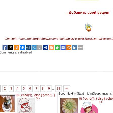
→Добавить свой рецепт
Спасибо, что порекомендовали эту страничку своим друзьям,
нажав на 
Comments are disabled
2
3
4
5
6
7
8
9
...
38
>>
$counttext ) { $text = join($sep, array_slic
0) { echo('
'); } else { echo('
'); }
?>
0) { echo('
'); } else { echo
?>