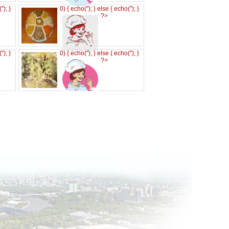
('
'); }
0) { echo('
'); } else { echo('
'); }
?>
('
'); }
0) { echo('
'); } else { echo('
'); }
?>