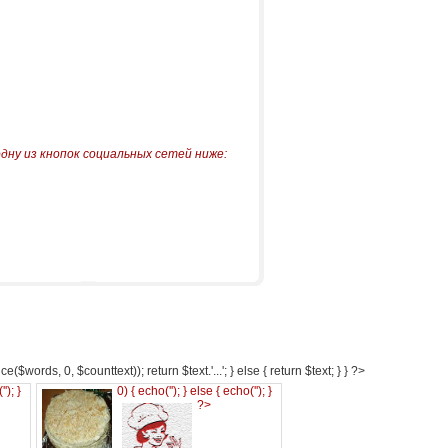
одну из кнопок социальных сетей ниже:
e($words, 0, $counttext)); return $text.'...'; } else { return $text; } } ?>
('
'); }
0) { echo('
'); } else { echo('
'); }
?>