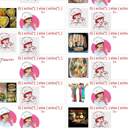
0) { echo('
'); } else { echo('
'); }
0) { echo('
'); } else { echo
?>
?>
0) { echo('
'); } else { echo('
'); }
0) { echo('
'); } else { echo
?>
?>
0) { echo('
'); } else { echo('
'); }
0) { echo('
'); } else { echo
?>
?>
0) { echo('
'); } else { echo('
'); }
0) { echo('
'); } else { echo
?>
?>
0) { echo('
'); } else { echo('
'); }
0) { echo('
'); } else { echo
?>
?>