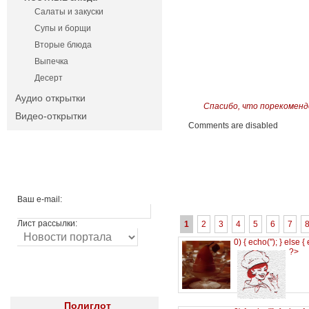
Салаты и закуски
Супы и борщи
Вторые блюда
Выпечка
Десерт
Аудио открытки
Спасибо, что порекоменд
Видео-открытки
Comments are disabled
Ваш e-mail:
Лист рассылки:
1
2
3
4
5
6
7
0) { echo('
'); } else {
?>
Полиглот