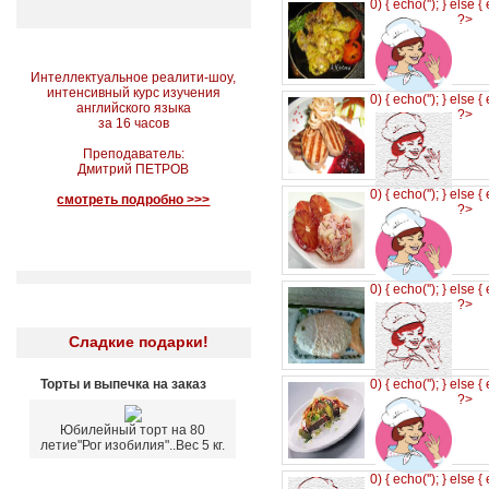
0) { echo('
'); } else {
?>
Интеллектуальное реалити-шоу,
интенсивный курс изучения
0) { echo('
'); } else {
английского языка
?>
за 16 часов
Преподаватель:
Дмитрий ПЕТРОВ
0) { echo('
'); } else {
смотреть подробно >>>
?>
0) { echo('
'); } else {
?>
Сладкие подарки!
Торты и выпечка на заказ
0) { echo('
'); } else {
?>
Юбилейный торт на 80
летие"Рог изобилия"..Вес 5 кг.
0) { echo('
'); } else {