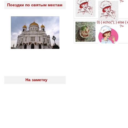
?>
Поездки по святым местам
0) { echo('
'); } else {
?>
На заметку