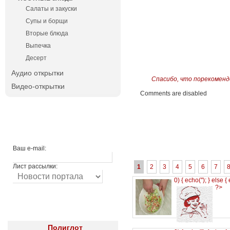
Салаты и закуски
Супы и борщи
Вторые блюда
Выпечка
Десерт
Аудио открытки
Спасибо, что порекоменд
Видео-открытки
Comments are disabled
Ваш e-mail:
Лист рассылки:
1
2
3
4
5
6
7
0) { echo('
'); } else {
?>
Полиглот