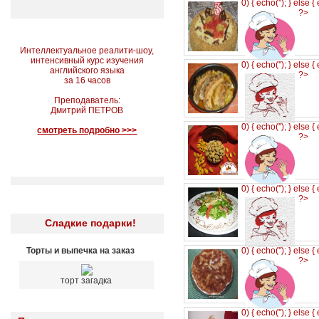
0) { echo('
'); } else {
?>
Интеллектуальное реалити-шоу,
интенсивный курс изучения
0) { echo('
'); } else {
английского языка
?>
за 16 часов
Преподаватель:
Дмитрий ПЕТРОВ
0) { echo('
'); } else {
смотреть подробно >>>
?>
0) { echo('
'); } else {
?>
Сладкие подарки!
Торты и выпечка на заказ
0) { echo('
'); } else {
?>
торт загадка
0) { echo('
'); } else {