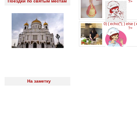
Поездки по святым местам
?>
0) { echo('
'); } else {
?>
На заметку