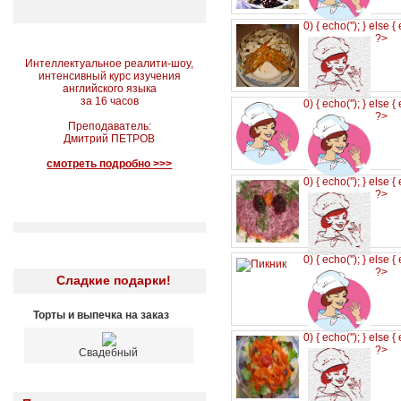
0) { echo('
'); } else {
?>
Интеллектуальное реалити-шоу,
интенсивный курс изучения
английского языка
за 16 часов
0) { echo('
'); } else {
?>
Преподаватель:
Дмитрий ПЕТРОВ
смотреть подробно >>>
0) { echo('
'); } else {
?>
0) { echo('
'); } else {
?>
Сладкие подарки!
Торты и выпечка на заказ
0) { echo('
'); } else {
?>
Свадебный