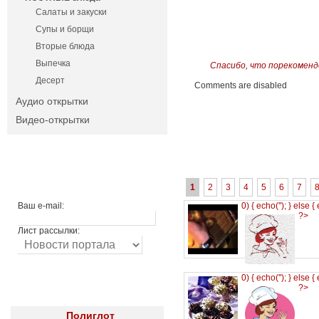
Салаты и закуски
Супы и борщи
Вторые блюда
Выпечка
Спасибо, что порекоменд
Десерт
Comments are disabled
Аудио открытки
Видео-открытки
1
2
3
4
5
6
7
Ваш e-mail:
0) { echo('
'); } else {
?>
Лист рассылки:
0) { echo('
'); } else {
?>
Полиглот