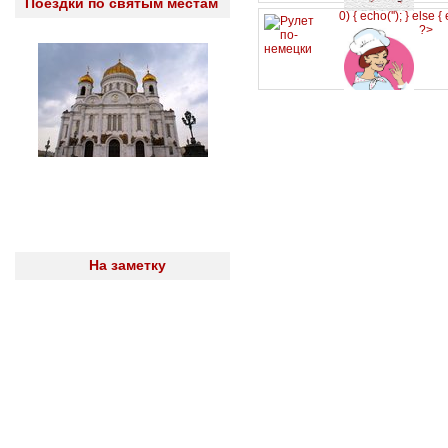
Поездки по святым местам
0) { echo('
'); } else {
?>
На заметку