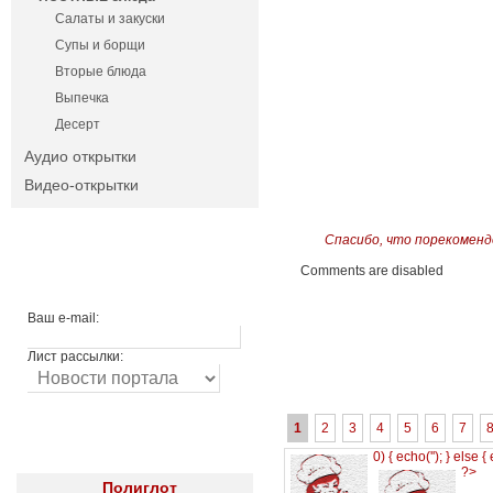
Салаты и закуски
Супы и борщи
Вторые блюда
Выпечка
Десерт
Аудио открытки
Видео-открытки
Спасибо, что порекоменд
Comments are disabled
Ваш e-mail:
Лист рассылки:
1
2
3
4
5
6
7
0) { echo('
'); } else {
?>
Полиглот