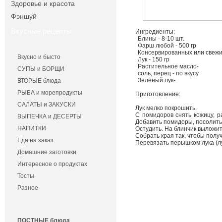
Здоровье и красота
Фэншуй
Вкусные рецепты
Ингредиенты:
Блины - 8-10 шт.
Фарш любой - 500 гр
Консервированных или свежих
Вкусно и бысто
Лук - 150 гр
Растительное масло-
СУПЫ и БОРЩИ
соль, перец - по вкусу
Зелёный лук-
ВТОРЫЕ блюда
РЫБА и морепродукты
Приготовление:
САЛАТЫ и ЗАКУСКИ
Лук мелко покрошить.
С помидоров снять кожицу, р
ВЫПЕЧКА и ДЕСЕРТЫ
Добавить помидоры, посолить,
НАПИТКИ
Остудить. На блинчик выложит
Собрать края так, чтобы полу
Еда на заказ
Перевязать перышком лука (лук
Домашние заготовки
Интересное о продуктах
Тосты
Разное
ПОСТНЫЕ блюда