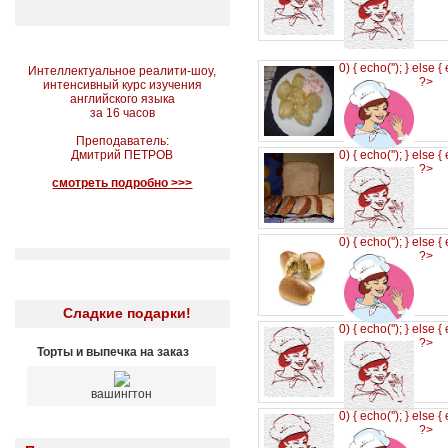
0) { echo('
'); } else {
Интеллектуальное реалити-шоу,
?>
интенсивный курс изучения
английского языка
за 16 часов
Преподаватель:
Дмитрий ПЕТРОВ
0) { echo('
'); } else {
?>
смотреть подробно >>>
0) { echo('
'); } else {
?>
Сладкие подарки!
0) { echo('
'); } else {
?>
Торты и выпечка на заказ
вашингтон
0) { echo('
'); } else {
?>