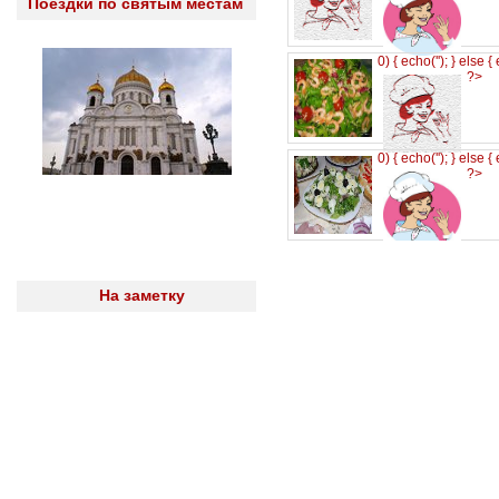
Поездки по святым местам
0) { echo('
'); } else {
?>
0) { echo('
'); } else {
?>
На заметку