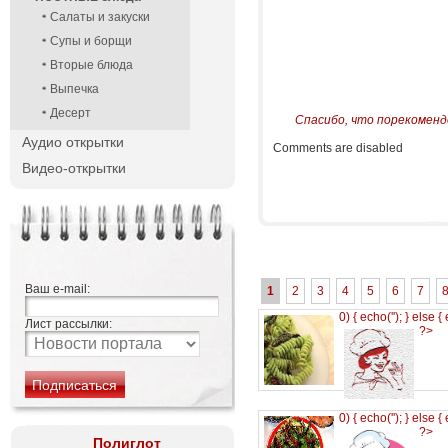
Салаты и закуски
Супы и борщи
Вторые блюда
Выпечка
Десерт
Спасибо, что порекоменд
Аудио открытки
Comments are disabled
Видео-открытки
Ваш e-mail:
1
2
3
4
5
6
7
0) { echo('
'); } else {
Лист рассылки:
?>
0) { echo('
'); } else {
?>
Полиглот