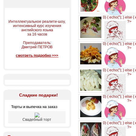
0) { echo('
'); } else {
Интеллектуальное реалити-шоу,
?>
интенсивный курс изучения
английского языка
за 16 часов
Преподаватель:
0) { echo('
'); } else {
Дмитрий ПЕТРОВ
?>
смотреть подробно >>>
0) { echo('
'); } else {
?>
Сладкие подарки!
0) { echo('
'); } else {
?>
Торты и выпечка на заказ
Свадебный торт
0) { echo('
'); } else {
?>