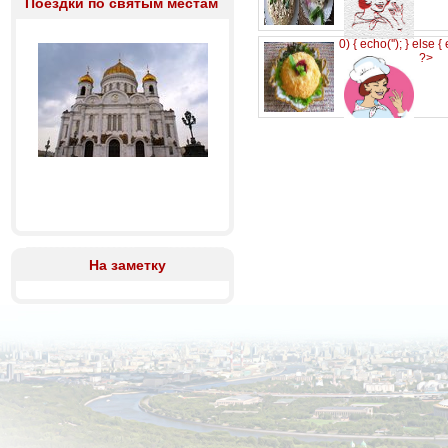
Поездки по святым местам
0) { echo('
'); } else {
?>
На заметку