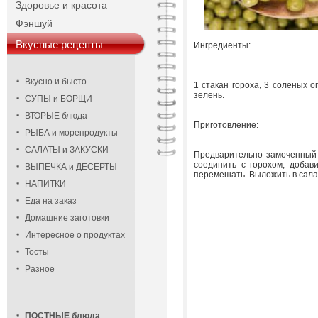
Здоровье и красота
Фэншуй
Вкусные рецепты
Ингредиенты:
Вкусно и бысто
1 стакан гороха, 3 соленых ог
зелень.
СУПЫ и БОРЩИ
ВТОРЫЕ блюда
Приготовление:
РЫБА и морепродукты
САЛАТЫ и ЗАКУСКИ
Предварительно замоченный г
соединить с горохом, добав
ВЫПЕЧКА и ДЕСЕРТЫ
перемешать. Выложить в сала
НАПИТКИ
Еда на заказ
Домашние заготовки
Интересное о продуктах
Тосты
Разное
ПОСТНЫЕ блюда