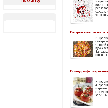
На заметку
Ингреди
500 г с
репчатог
сахара, 
черный м
Пестрый винегрет по-лет
Ингреди
Отварные
Свежий о
пучок зе
Заправк
горчицы, 
Помидоры фаршированн
Ингреди
4 средн
маринова
г гречне
зеленый 