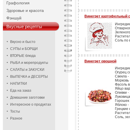
Графология
Здоровье и красота
Винегрет картофельный 
Фэншуй
Ингреди
Вкусные рецепты
Отварног
Зеленого 
Растител
Соль по 
Вкусно и бысто
СУПЫ и БОРЩИ
ВТОРЫЕ блюда
Винегрет овощной
РЫБА и морепродукты
Ингреди
САЛАТЫ и ЗАКУСКИ
Огурец с
Свекла - 
ВЫПЕЧКА и ДЕСЕРТЫ
Морковь -
НАПИТКИ
Фасоль ва
Яйцо вар
Еда на заказ
Оливки - 
Луковица 
Домашние заготовки
Горошек 
Интересное о продуктах
Яблоко - 
Грецкие о
Тосты
Растител
Соль, зел
Разное