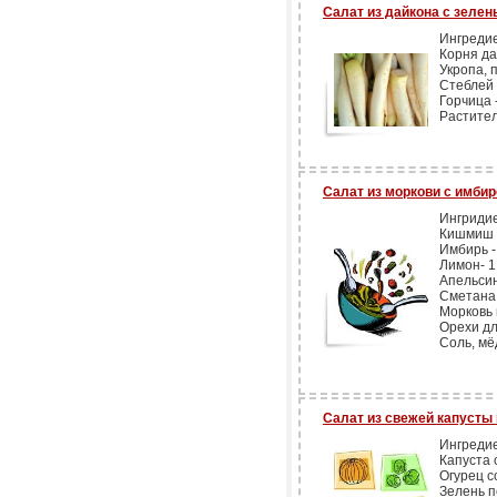
Салат из дайкона с зелен
Ингреди
Корня дай
Укропа, 
Стеблей 
Горчица -
Растител
Салат из моркови с имби
Ингриди
Кишмиш -
Имбирь -
Лимон- 1
Апельсин
Сметана 
Морковь 
Орехи дл
Соль, мё
Салат из свежей капусты
Ингреди
Капуста 
Огурец с
Зелень п