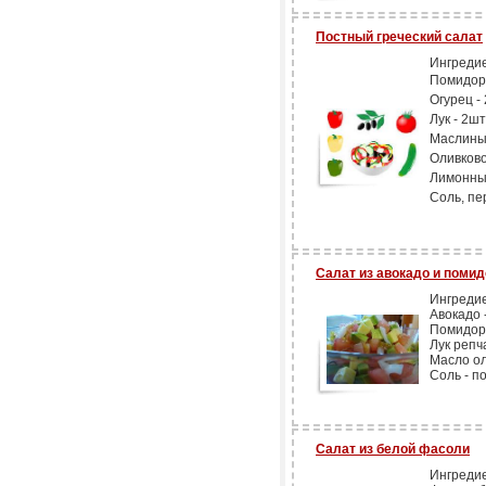
Постный греческий салат
Ингреди
Помидоры
Огурец - 
Лук - 2шт.
Маслины 
Оливковое
Лимонный 
Соль, пе
Салат из авокадо и поми
Ингреди
Авокадо -
Помидоры
Лук репча
Масло ол
Соль - по
Салат из белой фасоли
Ингреди