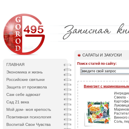
САЛАТЫ И ЗАКУСКИ
Поиск статей по сайту:
ГЛАВНАЯ
Экономика и жизнь
Российские святыни
Винегрет с маринованны
Защита от произвола
Ингреди
Сам себе адвокат
Свекла -
Картофел
Сад 21 века
Луковица 
Мой дом- моя крепость
Маринова
Раститель
Позитивная психология
Винного и
Соль, пе
Воспитай Свои Чувства