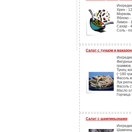
Ингреди
Хрен - 12
Морковь -
Яблоко - 
Лимон - 1
Сахар - 4
Соль - по
Салат с тунцом и макаро
Ингреди
Фигурны
граммов,
Тунец ко
(~180 гр
Фасоль к
Лук репча
Фасоль с
Масло ол
Горчица 
Салат с шампиньонами
Ингреди
Шампиньо