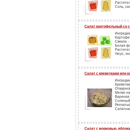
Растител
Соль, сах
Салат картофельный со 
Ингреди
Картофел
Свекла - 
Белая фа
Растител
Уксус, зе
Салат с креветками или 
Ингреди
Креветки
Отварной 
Мелко на
Вареная 
Соленый 
Репчатый 
Салатная
Салат с морковью, яблока