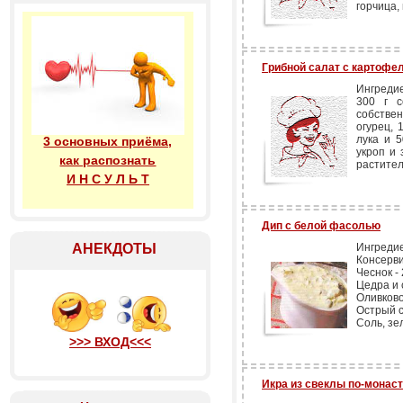
горчица,
Грибной салат с картофе
Ингреди
300 г с
собствен
огурец, 
лука и 5
3 основных приёма,
укроп и 
как распознать
растител
И Н С У Л Ь Т
Дип с белой фасолью
АНЕКДОТЫ
Ингреди
Консерви
Чеснок - 
Цедра и 
Оливково
Острый с
Соль, зе
>>> ВХОД<<<
Икра из свеклы по-монас