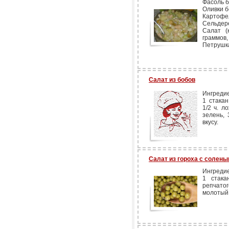
Фасоль б
Оливки б
Картофел
Сельдере
Салат (
граммов,
Петрушка
Салат из бобов
Ингреди
1 стакан
1/2 ч. л
зелень, 
вкусу.
Салат из гороха с солен
Ингреди
1 стака
репчатог
молотый 