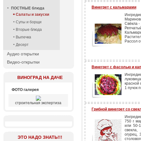
Винегрет с кальмарами
ПОСТНЫЕ блюда
Салаты и закуски
Ингреди
Маринова
Супы и борщи
Свёкла - 
Репчатый
Вторые блюда
Кальмары
Растител
Выпечка
Рассол о
Десерт
Аудио открытки
Видео-открытки
Винегрет с фасолью и кап
Ингредие
ВИНОГРАД НА ДАЧЕ
луковица
красной 
1 пучок п
ФОТО галерея
строительная экспертиза
Грибной винегрет со свек
Ингреди
750 г ма
или 50-1
свекла,
огурец, 
ЭТО НАДО ЗНАТЬ!!!
столовог