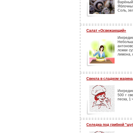
Варёный 
Яблочный 
Соль, зе
Салат «Освежающий»
Ингреди
Неболь
антоновс
ложки су
лимона, 
Свекла в сладком марин
Ингреди
500 г св
песка, 1 
Селедка под грибной "шу