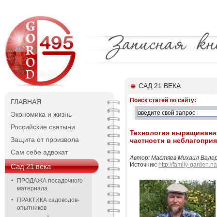
САД 21 ВЕКА
Поиск статей по сайту:
ГЛАВНАЯ
Экономика и жизнь
Российские святыни
Технология выращивания
Защита от произвола
частности в неблагопри
Сам себе адвокат
Автор: Мастяев Михаил Валерье
Источник:
http://family-garden.na
Сад 21 века
ПРОДАЖА посадочного
материала
ПРАКТИКА садоводов-
опытников