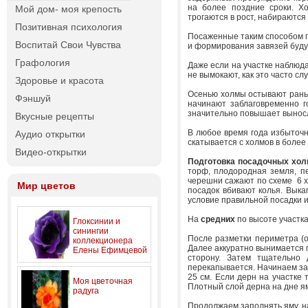
на более поздние сроки. Х
Мой дом- моя крепость
трогаются в рост, набираются
Позитивная психология
Посаженные таким способом п
Воспитай Свои Чувства
и формирования завязей буду
Графология
Даже если на участке наблюд
не вымокают, как это часто сл
Здоровье и красота
Осенью холмы остывают раньш
Фэншуй
начинают заблаговременно г
значительно повышает выносл
Вкусные рецепты
В любое время года избыточн
Аудио открытки
скатывается с холмов в более
Видео-открытки
Подготовка посадочных хол
торф, плодородная земля, пе
черешни сажают по схеме 6 х 5
Мир цветов
посадок вбивают колья. Вык
условие правильной посадки и
На
средних
по высоте участк
Глоксинии и
синингии
После разметки периметра (о
коллекционера
Далее аккуратно вынимается 
Елены Ефимцевой
сторону. Затем тщательно 
перекапывается. Начинаем за
25 см. Если дерн на участке 
Моя цветочная
Плотный слой дерна на дне я
радуга
Продолжаем заполнять яму, на