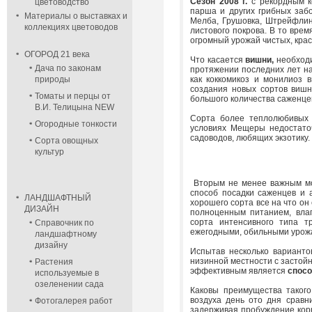
Сезон 2008 г.
с рекордным к
цветоводство
парша и других грибных забо
Материалы о выставках и
Мелба, Грушовка, Штрейфлин
коллекциях цветоводов
листового покрова. В то врем
огромный урожай чистых, крас
ОГОРОД 21 века
Что касается
вишни,
необходи
Дача по законам
протяжении последних лет н
природы
как коккомикоз и монилиоз 
создания новых сортов вишн
Томаты и перцы от
большого количества саженце
В.И. Телицына NEW
Сорта более теплолюбивых 
Огородные тонкости
условиях Мещеры недостаточ
садоводов, любящих экзотику.
Сорта овощных
культур
Вторым не менее важным мо
способ посадки саженцев и 
ЛАНДШАФТНЫЙ
хорошего сорта все на что о
ДИЗАЙН
полноценным питанием, влаг
сорта интенсивного типа т
Справочник по
ежегодными, обильными урож
ландшафтному
дизайну
Испытав несколько варианто
низинной местности с застойн
Растения
эффективным является
спосо
используемые в
озеленении сада
Каковы преимущества такого
воздуха день ото дня сравн
Фотогалерея работ
задерживая пробуждение корн