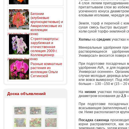
4 слоя легким припудривание
притаптываем слои во избежа
усеченного конуса диаметро
Бегонии
еловыми иголками, чередуя у
(клубневые
крупноцветковые) и
Земля, торф и перегной с к
Амариллисовые из
сухая смесь быстро высушит 
коллекции
холм сухой торфо-земляной см
Людмилы Лысенко
Стрептокарпусы:
Холмы
на
средних
участках 
зарубежная и
отечественная
Минеральные удобрения при 
селекция 2009 г.
растворяющееся удобрение
Коллекционер
Универсал» вносится поверх п
Людмила Лысенко
При подготовке посадочных м
Разные комнатные
удобрение AVA, и для подкор
растения из
Универсал осеннее». Органик
коллекции Ольги
случае молодые деревца алыч
Сетинской
или вовсе вымерзнут. Под ябл
больше – 130 –150 кг (15 – 20 в
На
низких
участках посадоч
Доска объявлений
диаметром основания до
2,5 
При подготовке посадочных
всасывающие (капиллярные) к
см. Ниже располагаются крупн
Посадка саженца
производит
корни расправляются, как 
земляная смесь, затем корни 