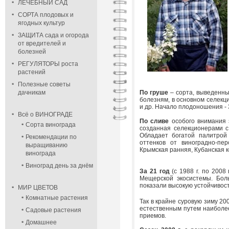
ЛЕЧЕБНЫЙ САД
СОРТА плодовых и
ягодных культур
ЗАЩИТА сада и огорода
от вредителей и
болезней
РЕГУЛЯТОРЫ роста
растений
Полезные советы
дачникам
По груше
– сорта, выведенны
болезням, в основном селекц
и др. Начало плодоношения - 3-
Всё о ВИНОГРАДЕ
По сливе
особого внимания з
Сорта винограда
созданная селекционерами с 
Обладает богатой палитрой
Рекомендации по
оттенков от виноградно-пер
выращиванию
Крымская ранняя, Кубанская к
винограда
Виноград день за днём
За 21 год
(с 1988 г. по 2008
Мещерской экосистемы. Бол
показали высокую устойчивост
МИР ЦВЕТОВ
Комнатные растения
Так в крайне суровую зиму 20
естественным путем наиболе
Садовые растения
приемов.
Домашнее