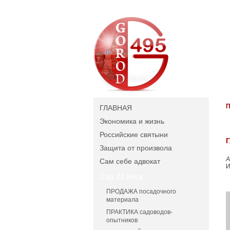
П
ГЛАВНАЯ
Экономика и жизнь
Российские святыни
Защита от произвола
А
Сам себе адвокат
И
Сад 21 века
ПРОДАЖА посадочного
материала
ПРАКТИКА садоводов-
опытников