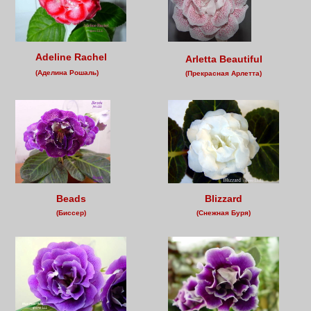
Adeline Rachel
Arletta Beautiful
(Аделина Рошаль)
(Прекрасная Арлетта)
Beads
Blizzard
(Биссер)
(Снежная Буря)