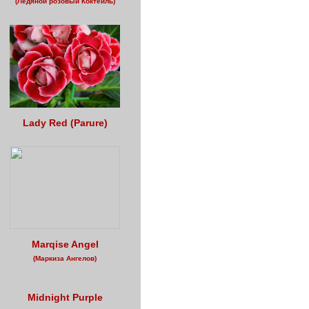
(Ледяной розовый Коктейль)
Lady Red (Parure)
Marqise Angel
(Маркиза Ангелов)
Midnight Purple