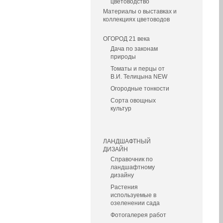
цветоводство
Материалы о выставках и
коллекциях цветоводов
ОГОРОД 21 века
Дача по законам
природы
Томаты и перцы от
В.И. Телицына NEW
Огородные тонкости
Сорта овощных
культур
ЛАНДШАФТНЫЙ
ДИЗАЙН
Справочник по
ландшафтному
дизайну
Растения
используемые в
озеленении сада
Фотогалерея работ