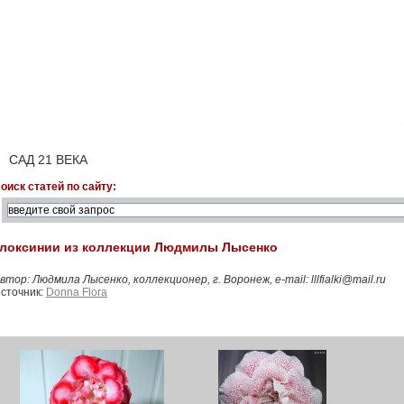
САД 21 ВЕКА
оиск статей по сайту:
Глоксинии из коллекции Людмилы Лысенко
втор: Людмила Лысенко, коллекционер, г. Воронеж, e-mail: lllfialki@mail.ru
сточник:
Donna Flora