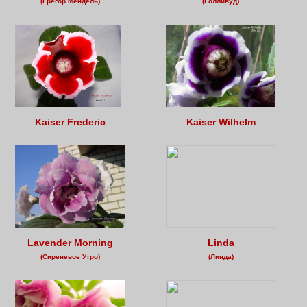
(Грегор Мендель)
(Голливуд)
Kaiser Frederic
Kaiser Wilhelm
Lavender Morning
Linda
(Сиреневое Утро)
(Линда)