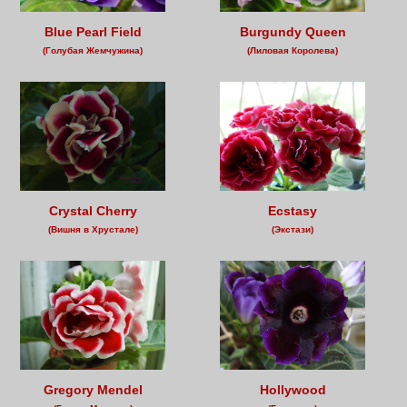
Blue Pearl Field
Burgundy Queen
(Голубая Жемчужина)
(Лиловая Королева)
Crystal Cherry
Ecstasy
(Вишня в Хрустале)
(Экстази)
Gregory Mendel
Hollywood