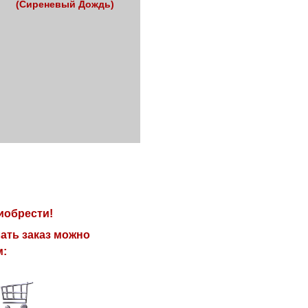
(Сиреневый Дождь)
иобрести!
ать заказ можно
м: