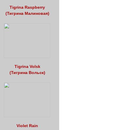
Tigrina Raspberry
(Тигрина Малиновая)
Tigrina Volsk
(Тигрина Вольск)
Violet Rain