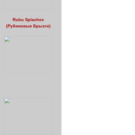
Rubu Splaches
(Рубиновые Брызги)