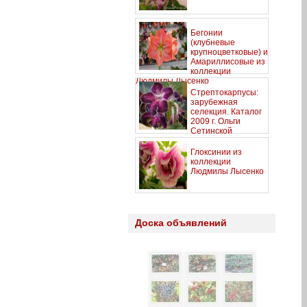
Бегонии
(клубневые
крупноцветковые) и
Амариллисовые из
коллекции
Людмилы Лысенко
Стрептокарпусы:
зарубежная
селекция. Каталог
2009 г. Ольги
Сетинской
Глоксинии из
коллекции
Людмилы Лысенко
Доска объявлений