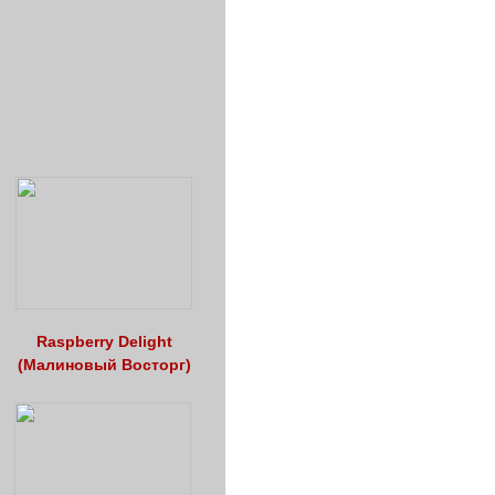
Raspberry Delight
(Малиновый Восторг)