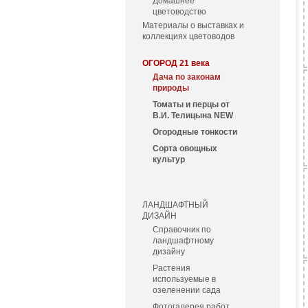
Домашнее
цветоводство
Материалы о выставках и
коллекциях цветоводов
ОГОРОД 21 века
Дача по законам
природы
Томаты и перцы от
В.И. Телицына NEW
Огородные тонкости
Сорта овощных
культур
ЛАНДШАФТНЫЙ
ДИЗАЙН
Справочник по
ландшафтному
дизайну
Растения
используемые в
озеленении сада
Фотогалерея работ