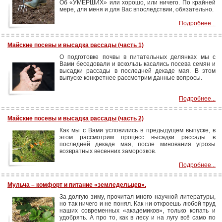
Об «УМЕРШИХ» или хорошо, или ничего. По крайней
мере, для меня и для Вас впоследствии, обязательно.
Подробнее...
Майские посевы и высадка рассады (часть 1)
О подготовке почвы в питательных делянках мы с
Вами беседовали и вскользь касались посева семян и
высадки рассады в последней декаде мая. В этом
выпуске конкретнее рассмотрим данные вопросы.
Подробнее...
Майские посевы и высадка рассады (часть 2)
Как мы с Вами условились в предыдущем выпуске, в
этом рассмотрим процесс высадки рассады в
последней декаде мая, после минования угрозы
возвратных весенних заморозков.
Подробнее...
Мульча – комфорт и питание «земледельцев».
За долгую зиму, прочитал много научной литературы,
но так ничего и не понял. Как ни откроешь любой труд
наших современных «академиков», только копать и
удобрять. А про то, как в лесу и на лугу всё само по