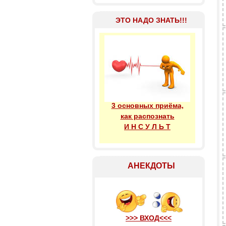
ЭТО НАДО ЗНАТЬ!!!
3 основных приёма,
как распознать
И Н С У Л Ь Т
АНЕКДОТЫ
>>> ВХОД<<<