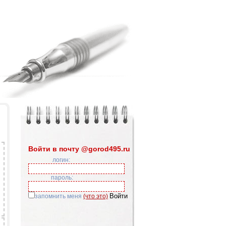
Войти в почту @gorod495.ru
логин:
пароль:
запомнить меня
(что это)