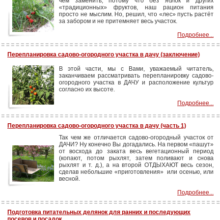
чем заменить, потому что без яблок и других
«традиционных» фруктов, наш рацион питания
просто не мыслим. Но, решил, что «лес» пусть растёт
за забором и не притемняет весь участок.
Подробнее...
Перепланировка садово-огородного участка в дачу (заключение)
В этой части, мы с Вами, уважаемый читатель,
заканчиваем рассматривать перепланировку садово-
огородного участка в ДАЧУ и расположение культур
согласно их высоте.
Подробнее...
Перепланировка садово-огородного участка в дачу (часть 1)
Так чем же отличается садово-огородный участок от
ДАЧИ? Ну конечно Вы догадались. На первом «пашут»
от восхода до заката весь вегетационный период
(копают, потом рыхлят, затем поливают и снова
рыхлят и т. д.), а на второй ОТДЫХАЮТ весь сезон,
сделав небольшие «приготовления» или осенью, или
весной.
Подробнее...
Подготовка питательных делянок для ранних и последующих
посевов и посадок.