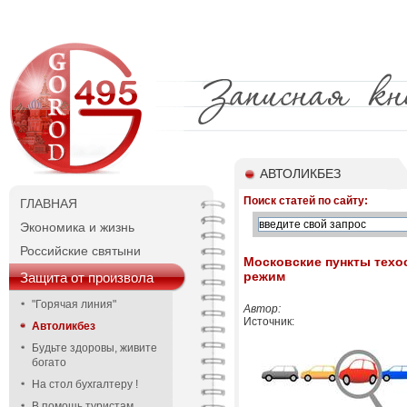
АВТОЛИКБЕЗ
Поиск статей по сайту:
ГЛАВНАЯ
Экономика и жизнь
Российские святыни
Московские пункты техо
режим
Защита от произвола
"Горячая линия"
Автор:
Источник:
Автоликбез
Будьте здоровы, живите
богато
На стол бухгалтеру !
В помощь туристам