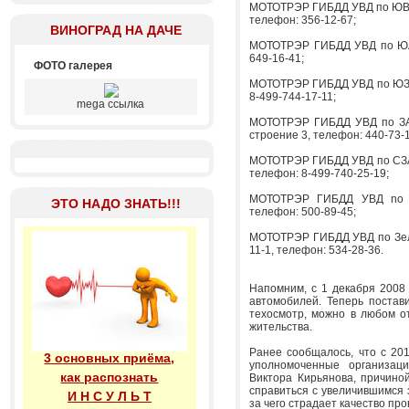
МОТОТРЭР ГИБДД УВД по ЮВАО
телефон: 356-12-67;
ВИНОГРАД НА ДАЧЕ
МОТОТРЭР ГИБДД УВД по ЮАО
649-16-41;
ФОТО галерея
МОТОТРЭР ГИБДД УВД по ЮЗАО
8-499-744-17-11;
mega ссылка
МОТОТРЭР ГИБДД УВД по ЗАО
строение 3, телефон: 440-73-1
МОТОТРЭР ГИБДД УВД по СЗАО 
телефон: 8-499-740-25-19;
МОТОТРЭР ГИБДД УВД no С
ЭТО НАДО ЗНАТЬ!!!
телефон: 500-89-45;
МОТОТРЭР ГИБДД УВД по Зел.
11-1, телефон: 534-28-36.
Напомним, с 1 декабря 2008
автомобилей. Теперь постав
техосмотр, можно в любом от
жительства.
Ранее сообщалось, что с 20
3 основных приёма,
уполномоченные организаци
как распознать
Виктора Кирьянова, причино
справиться с увеличившимся 
И Н С У Л Ь Т
за чего страдает качество про