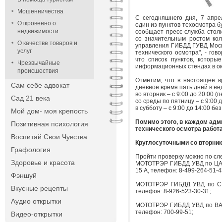
Мошенничества
С сегодняшнего дня, 7 апре
Откровенно о
один из пунктов техосмотра б
недвижимости
сообщает пресс-служба столи
со значительным ростом ко
О качестве товаров и
управления ГИБДД ГУВД Моск
услуг
технического осмотра", - гов
что список пунктов, которы
Чрезвычайные
информационных стендах в о
происшествия
Отметим, что в настоящее в
Сам себе адвокат
дневное время пять дней в не
во вторник – с 9:00 до 20:00 (п
Сад 21 века
со среды по пятницу – с 9:00 д
в субботу – с 9:00 до 14:00 бе
Мой дом- моя крепость
Помимо этого, в каждом адм
Позитивная психология
технического осмотра работа
Воспитай Свои Чувства
Круглосуточными со вторник
Графология
Пройти проверку можно по с
Здоровье и красота
МОТОТРЭР ГИБДД УВД по ЦАО 
15 А, телефон: 8-499-264-51-4
Фэншуй
МОТОТРЭР ГИБДД УВД по СВА
Вкусные рецепты
телефон: 8-926-523-30-31;
Аудио открытки
МОТОТРЭР ГИБДД УВД по ВАО 
телефон: 700-99-51;
Видео-открытки