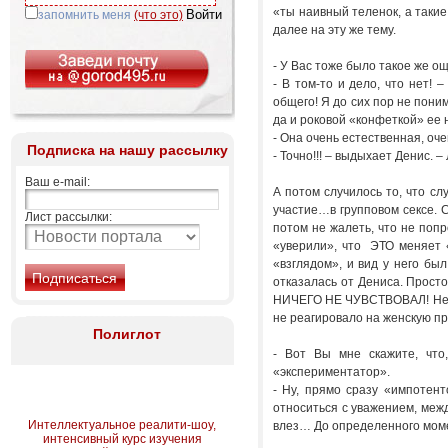
«ты наивный теленок, а такие
запомнить меня
(что это)
далее на эту же тему.
- У Вас тоже было такое же о
- В том-то и дело, что нет! 
общего! Я до сих пор не поним
да и роковой «конфеткой» е
- Она очень естественная, оч
Подписка на нашу рассылку
- Точно!!! – выдыхает Денис.
Ваш e-mail:
А потом случилось то, что сл
участие…в групповом сексе. 
Лист рассылки:
потом не жалеть, что не попро
«уверили», что ЭТО меняет
«взглядом», и вид у него был
отказалась от Дениса. Просто 
НИЧЕГО НЕ ЧУВСТВОВАЛ! Не то
не реагировало на женскую п
Полиглот
- Вот Вы мне скажите, что
«экспериментатор».
- Ну, прямо сразу «импотент
относиться с уважением, межд
Интеллектуальное реалити-шоу,
влез… До определенного мом
интенсивный курс изучения