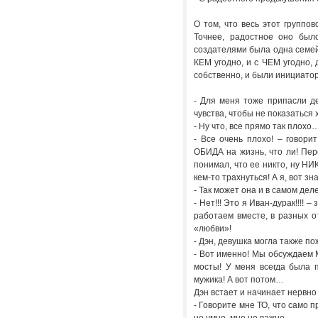
О том, что весь этот группо
Точнее, радостное оно был
создателями была одна семейн
КЕМ угодно, и с ЧЕМ угодно,
собственно, и были инициато
- Для меня тоже припасли де
чувства, чтобы не показаться 
- Ну что, все прямо так плохо
- Все очень плохо! – говори
ОБИДА на жизнь, что ли! Пер
понимал, что ее никто, ну НИ
кем-то трахнуться! А я, вот 
- Так может она и в самом дел
- Нет!!! Это я Иван-дурак!!!! 
работаем вместе, в разных о
«любви»!
- Дэн, девушка могла также п
- Вот именно! Мы обсуждаем М
мосты! У меня всегда была п
мужика! А вот потом…
Дэн встает и начинает нервн
- Говорите мне ТО, что само п