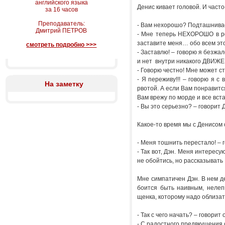
английского языка
Денис кивает головой. И част
за 16 часов
Преподаватель:
- Вам нехорошо? Подташнива
Дмитрий ПЕТРОВ
- Мне теперь НЕХОРОШО в ре
заставите меня… обо всем э
смотреть подробно >>>
- Заставлю! – говорю я безжа
и нет внутри никакого ДВИЖЕ
- Говорю честно! Мне может ст
- Я переживу!!! – говорю я с
На заметку
рвотой. А если Вам понравит
Вам врежу по морде и все вста
- Вы это серьезно? – говорит
Какое-то время мы с Денисом 
- Меня тошнить перестало! – 
- Так вот, Дэн. Меня интерес
не обойтись, но рассказыват
Мне симпатичен Дэн. В нем де
боится быть наивным, нелеп
щенка, которому надо облиза
- Так с чего начать? – говори
- С радостного предвкушения 