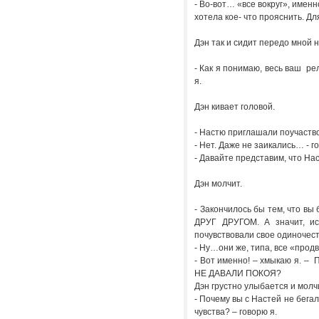
- Во-вот… «все вокруг», име
хотела кое- что прояснить. Дл
Дэн так и сидит передо мной 
- Как я понимаю, весь ваш р
я.
Дэн кивает головой.
- Настю приглашали поучаств
- Нет. Даже не заикались… - г
- Давайте представим, что Н
Дэн молчит.
- Закончилось бы тем, что 
ДРУГ ДРУГОМ. А значит, и
почувствовали свое одиночест
- Ну…они же, типа, все «прод
- Вот именно! – хмыкаю я. –
НЕ ДАВАЛИ ПОКОЯ?
Дэн грустно улыбается и молч
- Почему вы с Настей не бегал
чувства? – говорю я.