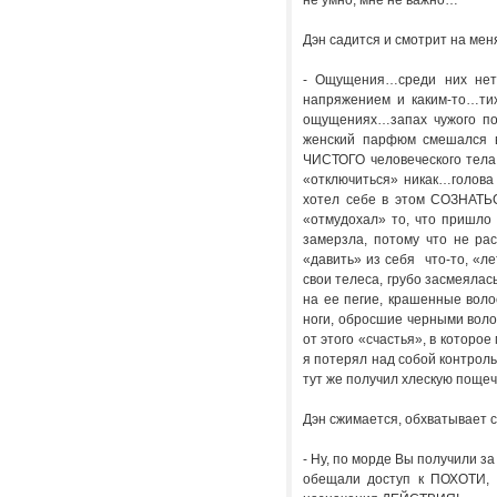
не умно, мне не важно…
Дэн садится и смотрит на ме
- Ощущения…среди них нет 
напряжением и каким-то…ти
ощущениях…запах чужого по
женский парфюм смешался в…
ЧИСТОГО человеческого тела
«отключиться» никак…голова
хотел себе в этом СОЗНАТЬС
«отмудохал» то, что пришло 
замерзла, потому что не ра
«давить» из себя что-то, «л
свои телеса, грубо засмеялас
на ее пегие, крашенные воло
ноги, обросшие черными вол
от этого «счастья», в которое
я потерял над собой контроль
тут же получил хлескую поще
Дэн сжимается, обхватывает с
- Ну, по морде Вы получили за
обещали доступ к ПОХОТИ, 