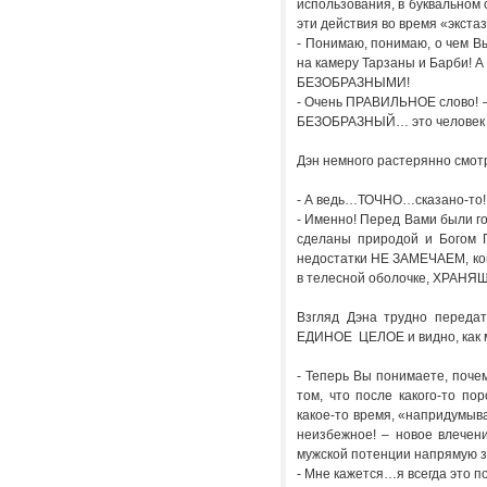
использования, в буквальном 
эти действия во время «экстаз
- Понимаю, понимаю, о чем Вы
на камеру Тарзаны и Барби! А
БЕЗОБРАЗНЫМИ!
- Очень ПРАВИЛЬНОЕ слово! – г
БЕЗОБРАЗНЫЙ… это человек 
Дэн немного растерянно смот
- А ведь…ТОЧНО…сказано-то! 
- Именно! Перед Вами были го
сделаны природой и Богом 
недостатки НЕ ЗАМЕЧАЕМ, ког
в телесной оболочке, ХРАН
Взгляд Дэна трудно переда
ЕДИНОЕ ЦЕЛОЕ и видно, как
- Теперь Вы понимаете, почем
том, что после какого-то п
какое-то время, «напридумыв
неизбежное! – новое влечен
мужской потенции напрямую з
- Мне кажется…я всегда это по