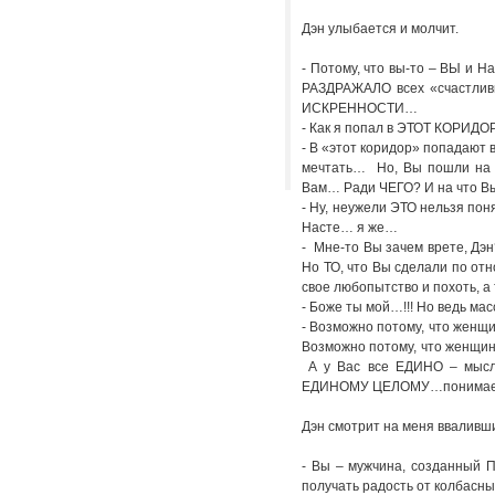
Дэн улыбается и молчит.
- Потому, что вы-то – ВЫ и Н
РАЗДРАЖАЛО всех «счастливых
ИСКРЕННОСТИ…
- Как я попал в ЭТОТ КОРИДОР
- В «этот коридор» попадаю
мечтать… Но, Вы пошли на г
Вам… Ради ЧЕГО? И на что В
- Ну, неужели ЭТО нельзя поня
Насте… я же…
- Мне-то Вы зачем врете, Дэн
Но ТО, что Вы сделали по отн
свое любопытство и похоть, 
- Боже ты мой…!!! Но ведь мас
- Возможно потому, что женщи
Возможно потому, что женщина
А у Вас все ЕДИНО – мысл
ЕДИНОМУ ЦЕЛОМУ…понимае
Дэн смотрит на меня вваливши
- Вы – мужчина, созданный 
получать радость от колбасны