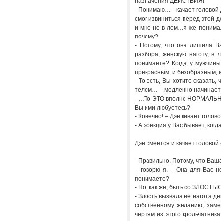
назначения ДЕЙСТВИЯ!
- Понимаю… - качает головой 
смог извиниться перед этой д
и мне не в лом…я же понимал,
почему?
- Потому, что она лишила 
разбора, женскую наготу, в
понимаете? Когда у мужчины
прекрасным, и безобразным, 
- То есть, Вы хотите сказать
телом… - медленно начинает
- …То ЭТО вполне НОРМАЛЬНО 
Вы ими любуетесь?
- Конечно! – Дэн кивает голо
- А эрекция у Вас бывает, ко
Дэн смеется и качает головой
- Правильно. Потому, что В
– говорю я. – Она для Вас
понимаете?
- Но, как же, быть со ЗЛОСТЬЮ
- Злость вызвала не нагота де
собственному желанию, замет
чертям из этого крольчатника