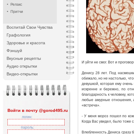
Релакс
Притчи
Воспитай Свои Чувства
Графология
Здоровье и красота
Фэншуй
Вкусные рецепты
И уйти не смог. Вот и прогово
Аудио открытки
Денису 28 лет. Под насмешки 
Видео-открытки
обижало, но не настолько, что
девушкой, которая ему очень 
искренне и бережно, по отн
благодарность к человеку, к
любые амурные отношения, а
«встреча».
Войти в почту @gorod495.ru
- У меня мороз пошел по коже
логин:
Когда Вас увидел, было тоже
пароль:
Влюбленность Дениса сразу бр