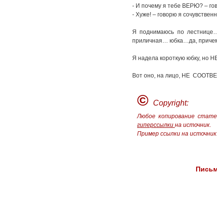
- И почему я тебе ВЕРЮ? – го
- Хуже! – говорю я сочувствен
Я поднимаюсь по лестнице… 
приличная… юбка…да, причем т
Я надела короткую юбку, н
Вот оно, на лицо, НЕ СООТ
©
Copyright:
Любое копирование стате
гиперссылки
на источник.
Пример ссылки на источник
Письм