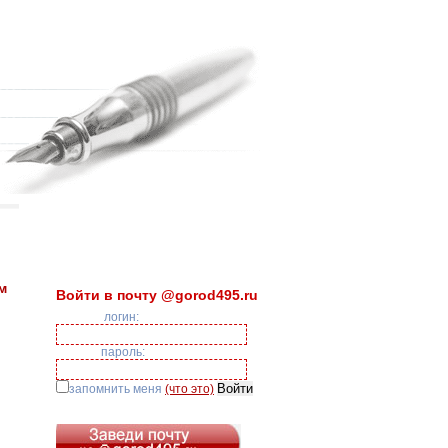
м
Войти в почту @gorod495.ru
логин:
пароль:
запомнить меня
(что это)