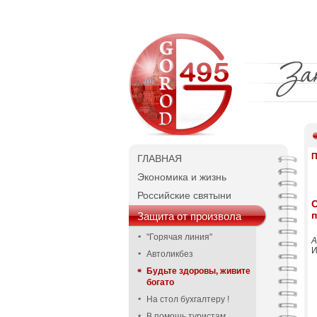
П
ГЛАВНАЯ
Экономика и жизнь
Российские святыни
п
Защита от произвола
"Горячая линия"
А
И
Автоликбез
Будьте здоровы, живите
богато
На стол бухгалтеру !
В помощь туристам