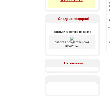
И Н С У Л Ь Т
Сладкие подарки!
1
Торты и выпечка на заказ
сладкая рождественская
шкатулка.
На заметку