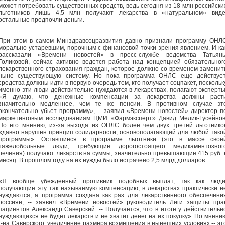
может потребовать существенных средств, ведь сегодня из 18 млн российски
льготников лишь 4,5 млн получают лекарства в «натуральном» виде
остальные предпочли деньги.
При этом в самом Минздравсоцразвития давно признали программу ОНЛ
морально устаревшим, порочным с финансовой точки зрения явлением. И ка
рассказали «Времени новостей» в пресс-службе ведомства Татьян
Голиковой, сейчас активно ведется работа над концепцией обязательног
лекарственного страхования граждан, которое должно со временем заменит
ныне существующую систему. Но пока программа ОНЛС еще действует
средства должны идти в первую очередь тем, кто получает соцпакет, поскольк
именно эти люди действительно нуждаются в лекарствах, полагают эксперты
«Я думаю, что денежные компенсации за лекарства должны раст
значительно медленнее, чем те же пенсии. В противном случае эт
окончательно убьет программу», -- заявил «Времени новостей» директор п
маркетинговым исследованиям ЦМИ «Фармэксперт» Давид Мелик-Гусейнов
По его мнению, из-за выхода из ОНЛС более чем двух третей льготнико
«давно нарушен принцип солидарности, основополагающий для любой тако
программы». Оставшиеся в программе льготники (это в массе свое
тяжелобольные люди, требующие дорогостоящего медикаментозног
лечения) получают лекарств на суммы, значительно превышающие 415 руб. 
месяц. В прошлом году на их нужды было истрачено 2,5 млрд долларов.
«Я вообще убежденный противник подобных выплат, так как люди
получающие эту так называемую компенсацию, в лекарствах практически н
нуждаются, а программа создана как раз для лекарственного обеспечени
россиян, -- заявил «Времени новостей» руководитель Лиги защиты пра
пациентов Александр Саверский. -- Получается, что в итоге у действительн
нуждающихся не будет лекарств и не хватит денег на их покупку». По мнени
г-на Саверского, увеличение размера возмещения в нынешних условиях -- эт