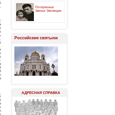
х
,
Потерянные
Звенья Эволюции
С
к
ы
о
ь
Российские святыни
,
у
.
и
о
о
.
в
й
й
о
в
АДРЕСНАЯ СПРАВКА
,
е
я
в
о
ю
о