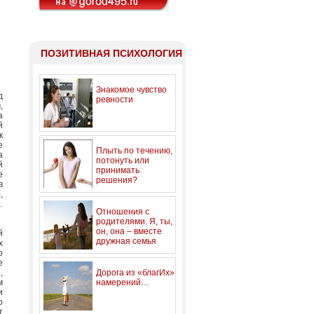
ПОЗИТИВНАЯ ПСИХОЛОГИЯ
Знакомое чувство
д
ревности
,
а
й
к
е
Плыть по течению,
а
потонуть или
й
принимать
е
решения?
в
,
.
Отношения с
родителями. Я, ты,
он, она – вместе
й
дружная семья
х
о
е
,
Дорога из «благИх»
м
намерений…
и
о
т