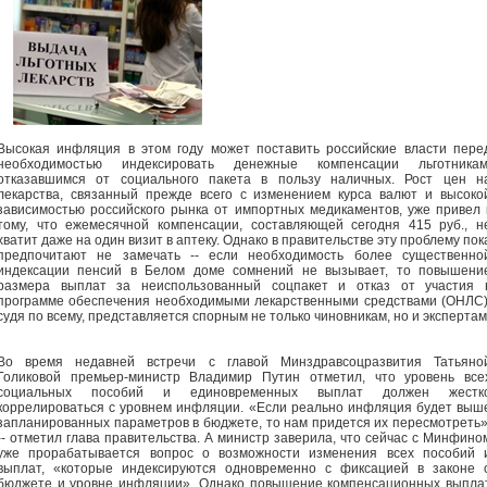
Высокая инфляция в этом году может поставить российские власти пере
необходимостью индексировать денежные компенсации льготникам
отказавшимся от социального пакета в пользу наличных. Рост цен н
лекарства, связанный прежде всего с изменением курса валют и высоко
зависимостью российского рынка от импортных медикаментов, уже привел 
тому, что ежемесячной компенсации, составляющей сегодня 415 руб., н
хватит даже на один визит в аптеку. Однако в правительстве эту проблему пок
предпочитают не замечать -- если необходимость более существенно
индексации пенсий в Белом доме сомнений не вызывает, то повышени
размера выплат за неиспользованный соцпакет и отказ от участия 
программе обеспечения необходимыми лекарственными средствами (ОНЛС)
судя по всему, представляется спорным не только чиновникам, но и экспертам
Во время недавней встречи с главой Минздравсоцразвития Татьяно
Голиковой премьер-министр Владимир Путин отметил, что уровень все
социальных пособий и единовременных выплат должен жестк
коррелироваться с уровнем инфляции. «Если реально инфляция будет выш
запланированных параметров в бюджете, то нам придется их пересмотреть»
-- отметил глава правительства. А министр заверила, что сейчас с Минфино
уже прорабатывается вопрос о возможности изменения всех пособий 
выплат, «которые индексируются одновременно с фиксацией в законе 
бюджете и уровне инфляции». Однако повышение компенсационных выпла