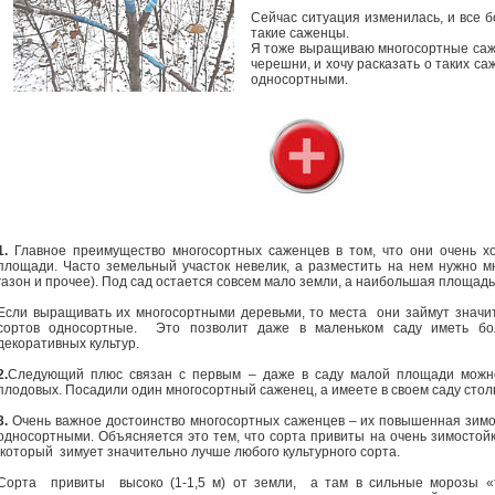
Сейчас ситуация изменилась, и все
такие саженцы.
Я тоже выращиваю многосортные саже
черешни, и хочу расказать о таких с
односортными.
1.
Главное преимущество многосортных саженцев в том, что они очень х
площади. Часто земельный участок невелик, а разместить на нем нужно мно
газон и прочее). Под сад остается совсем мало земли, а наибольшая площадь
Если выращивать их многосортными деревьми, то места они займут значи
сортов односортные. Это позволит даже в маленьком саду иметь бо
декоративных культур.
2.
Следующий плюс связан с первым – даже в саду малой площади мож
плодовых. Посадили один многосортный саженец, а имеете в своем саду столь
3.
Очень важное достоинство многосортных саженцев – их повышенная зимо
односортными. Объясняется это тем, что сорта привиты на очень зимостой
который зимует значительно лучше любого культурного сорта.
Сорта привиты высоко (1-1,5 м) от земли, а там в сильные морозы «