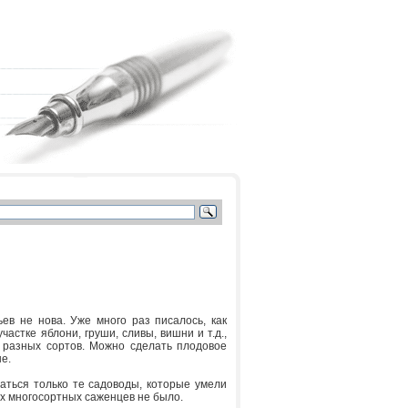
ев не нова. Уже много раз писалось, как
астке яблони, груши, сливы, вишни и т.д.,
о разных сортов. Можно сделать плодовое
не.
аться только те садоводы, которые умели
вых многосортных саженцев не было.