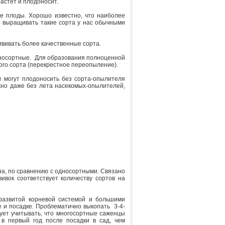
астет и плодоносит.
е плоды. Хорошо известно, что наиболее
о выращивать такие сорта у нас обычными
ививать более качественные сорта.
односортные. Для образования полноценной
ого сорта (перекрестное переопыление).
е могут плодоносить без сорта-опылителя
но даже без лета насекомых-опылителей,
а, по сравнению с односортными. Связано
ивок соответствует количеству сортов на
развитой корневой системой и большими
е и посадке. Проблематично выкопать 3-4-
дует учитывать, что многосортные саженцы
в первый год после посадки в сад, чем