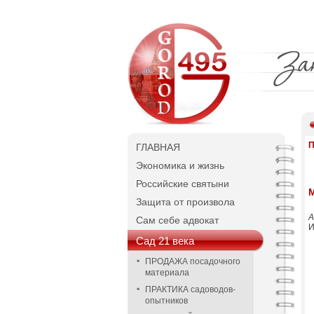
П
ГЛАВНАЯ
Экономика и жизнь
Российские святыни
Защита от произвола
А
Сам себе адвокат
И
Сад 21 века
ПРОДАЖА посадочного
материала
ПРАКТИКА садоводов-
опытников