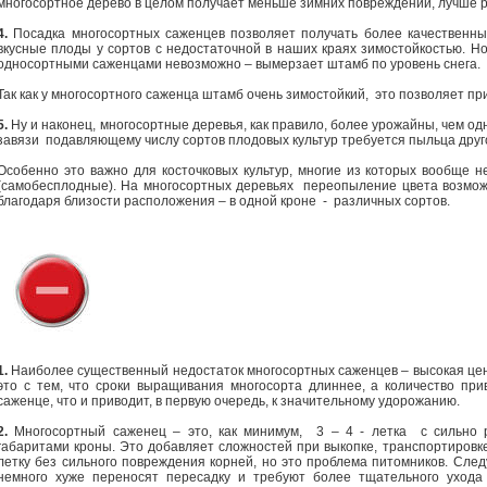
многосортное дерево в целом получает меньше зимних повреждений, лучше р
4.
Посадка многосортных саженцев позволяет получать более качественны
вкусные плоды у сортов с недостаточной в наших краях зимостойкостью. Н
односортными саженцами невозможно – вымерзает штамб по уровень снега.
Так как у многосортного саженца штамб очень зимостойкий, это позволяет пр
5.
Ну и наконец, многосортные деревья, как правило, более урожайны, чем 
завязи подавляющему числу сортов плодовых культур требуется пыльца друг
Особенно это важно для косточковых культур, многие из которых вообще н
(самобесплодные). На многосортных деревьях переопыление цвета возмож
благодаря близости расположения – в одной кроне - различных сортов.
1.
Наиболее существенный недостаток многосортных саженцев – высокая цен
это с тем, что сроки выращивания многосорта длиннее, а количество прив
саженце, что и приводит, в первую очередь, к значительному удорожанию.
2.
Многосортный саженец – это, как минимум, 3 – 4 - летка с сильно 
габаритами кроны. Это добавляет сложностей при выкопке, транспортировк
летку без сильного повреждения корней, но это проблема питомников. Сле
немного хуже переносят пересадку и требуют более тщательного ухода 