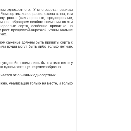
чем односортного. У многосорта прививки
Чем вертикальнее расположена ветка, тем
лу роста (сильнорослые, среднерослые,
 мы не обращаем особого внимания на эти
ьнорослые сорта, особенно привитые на
х рост прищипкой-обрезкой, чтобы больше
ках.
тном саженце должны быть привиты сорта с
или груши могут быть либо только летние,
 угодно большим, лишь бы хватило веток у
в на одном саженце нецелесообразно.
ичается от обычных односортных.
но. Реализация только на месте, и только