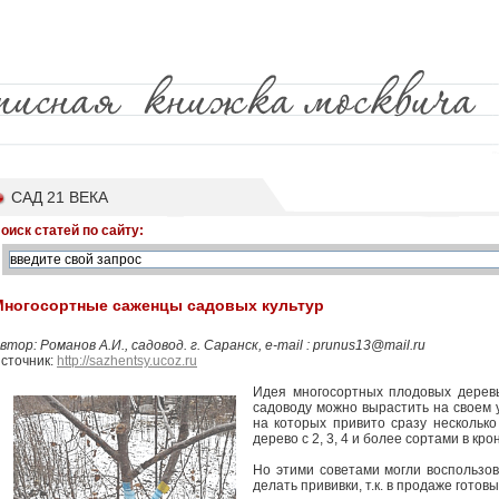
САД 21 ВЕКА
оиск статей по сайту:
Многосортные саженцы садовых культур
втор: Романов А.И., садовод. г. Саранск, e-mail : prunus13@mail.ru
сточник:
http://sazhentsy.ucoz.ru
Идея многосортных плодовых деревь
садоводу можно вырастить на своем уч
на которых привито сразу нескольк
дерево с 2, 3, 4 и более сортами в кро
Но этими советами могли воспользов
делать прививки, т.к. в продаже гото