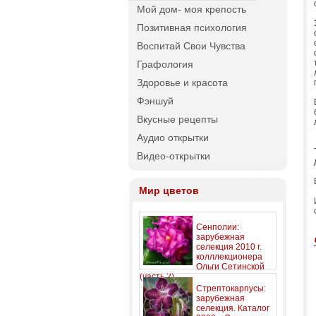
Мой дом- моя крепость
Позитивная психология
Воспитай Свои Чувства
Графология
Здоровье и красота
Фэншуй
Вкусные рецепты
Аудио открытки
Видео-открытки
Мир цветов
Сенполии:
зарубежная
селекция 2010 г.
колллекционера
Ольги Сетинской
(часть 2)
Стрептокарпусы:
зарубежная
селекция. Каталог