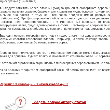
односортные (1-2-летние).
3.
Следует отметить более сложный уход за кроной многосортного дерева, 
сделаны на ветки скелетообразователя с разными лидирующими позициями. 
сильнее она растет. К тому же, все сорта плодовых имеют разную си
слаборослые). При формировании и обрезке кроны у односортных деревьев
тонкости. Если проигнорировать это у многосортных деревьев, то сил
лидирующие ветки, будут доминировать в кроне. Необходимо сдерживать и
питания доставалось слаборослым сортам и прививкам на нелидирующих вет
Еще один момент, который я не отношу к недостаткам - на одном многосор
близкими сроками созревания плодов. Например, на таком саженце яблони 
либо только осенние, либо только зимние сорта.
Теоретически количество сортов на многосортном дереве может быть сколько
дичка для прививки. Однако практика показывает, что иметь более 5-6 сорто
В остальном агротехника выращивания многосортных деревьев ничем не отл
Из-за больших габаритов многосортный саженей почтой пересылать не возмож
самовывозом.
Черенки и саженцы из моей коллекции
Задать вопрос автору статьи