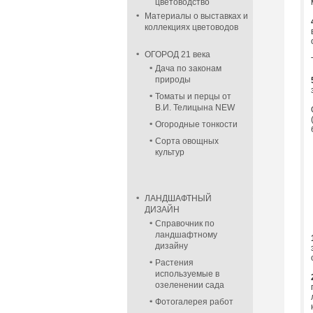
цветоводство
Материалы о выставках и
коллекциях цветоводов
ОГОРОД 21 века
Дача по законам
природы
Томаты и перцы от
В.И. Телицына NEW
Огородные тонкости
Сорта овощных
культур
ЛАНДШАФТНЫЙ
ДИЗАЙН
Справочник по
ландшафтному
дизайну
Растения
используемые в
озеленении сада
Фотогалерея работ