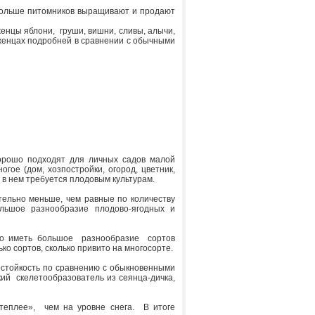
 больше питомников выращивают и продают
нцы яблони, груши, вишни, сливы, алычи,
аженцах подробней в сравнении с обычными
орошо подходят для личных садов малой
гое (дом, хозпостройки, огород, цветник,
 в нем требуется плодовым культурам.
тельно меньше, чем равные по количеству
льшое разнообразие плодово-ягодных и
но иметь большое разнообразие сортов
ко сортов, сколько привито на многосорте.
стойкость по сравнению с обыкновенными
кий скелетоoбразователь из сеянца-дичка,
теплее», чем на уровне снега. В итоге