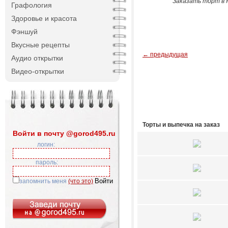
Заказать торт в М
Графология
Здоровье и красота
Фэншуй
Вкусные рецепты
← предыдущая
Аудио открытки
Видео-открытки
Торты и выпечка на заказ
Войти в почту @gorod495.ru
логин:
пароль:
запомнить меня
(что это)