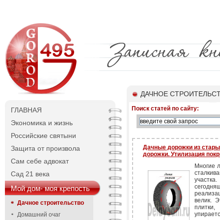
ДАЧНОЕ СТРОИТЕЛЬС
Поиск статей по сайту:
ГЛАВНАЯ
Экономика и жизнь
Российские святыни
Дачные дорожки из стары
Защита от произвола
дорожки. Утилизация пок
Сам себе адвокат
Многие л
сталки
Сад 21 века
участка.
сегодня
Мой дом- моя крепость
реализа
велик. 
Дачное строительство
плитки,
упираетс
Домашний очаг