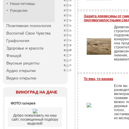
Наши питомцы
Рукоделие
Защита древесины от гни
противогнилостными сред
Позитивная психология
Древеси
строител
Воспитай Свои Чувства
подорожа
конкуре
Графология
она про
строите
Здоровье и красота
древеси
Фэншуй
гниени
керамзит
Вкусные рецепты
Аудио открытки
Видео-открытки
То яма, то канава
Если вы 
развод
ВИНОГРАД НА ДАЧЕ
мелиора
травами 
можно по
ФОТО галерея
деревья
плохо,
застаива
Добро пожаловать на наш
их кисло
сайт, посвященный подбору
моделей!