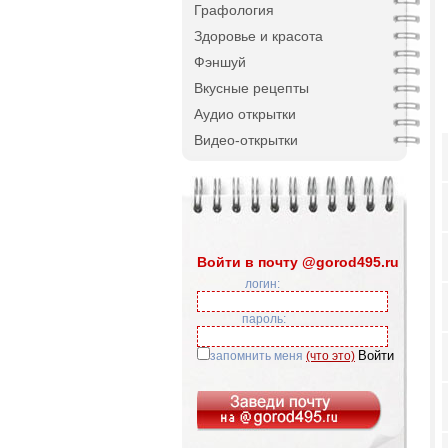
Графология
Здоровье и красота
Фэншуй
Вкусные рецепты
Аудио открытки
Видео-открытки
Войти в почту @gorod495.ru
логин:
пароль:
запомнить меня
(что это)