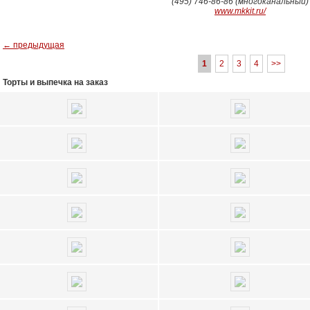
(495) 746-86-86 (многоканальный)
www.mkkit.ru/
← предыдущая
1
2
3
4
>>
Торты и выпечка на заказ