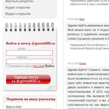
Вкусные рецепты
Уважаемый Дмитрий! Если В
обратиться в суд с исковы
Аудио открытки
Видео-открытки
07.03.2013:
Петр
Здравствуйте,уважаемые юри
Мой вопрос:могу ли я подат
вопросы в судебном заседан
слова.Суд вынес решение в 20
Войти в почту @gorod495.ru
Уважаемый Петр! Вопрос о 
показания Ваших родственн
логин:
пароль:
16.12.2012:
Елена
запомнить меня
(что это)
Здравствуйте! Скажите скаж
комнатную и приватизировали
было возможности из за отс
одна трёх комнатная кварти
двери заложите и живите ка
перепланировка. В 2011 го
соглашению. Мы вызвали БТ
Подписка на нашу рассылку
технический паспорт и мы з
собственности на три квар
Ваш e-mail: