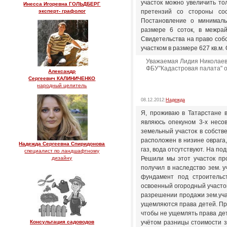
участок можно увеличить то
Инесса Игоревна ГОЛЬДБЕРГ
эксперт- графолог
претензий со стороны сос
Постановление о минималь
размере 6 соток, в межра
Свидетельства на право собс
участком в размере 627 кв.м
Уважаемая Лидия Николаевна
ФБУ"Кадастровая палата" от
Александр
Сергеевич КАЛИНИЧЕНКО
народный целитель
08.12.2012:
Надежда
Я, проживаю в Татарстане в
являюсь опекуном 3-х несов
земельный участок в собстве
расположен в низине оврага,
Надежда Сергеевна Спиридонова
газ, вода отсутствуют. На по
специалист по ландшафтному
дизайну
Решили мы этот участок про
получил в наследство зем. уч
фундамент под строительс
освоенный огородный участок
разрешении продажи зем.участ
ущемляются права детей. Пр
чтобы не ущемлять права дете
Консультация садоводов
учётом разницы стоимости з