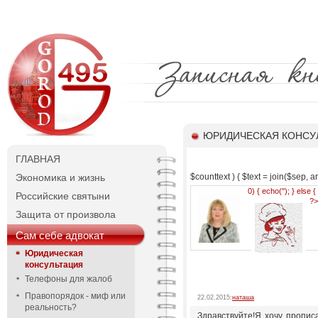
ЮРИДИЧЕСКАЯ КОНСУ
ГЛАВНАЯ
Экономика и жизнь
$counttext ) { $text = join($sep, arr
0) { echo('
'); } else 
Российские святыни
?>
Защита от произвола
Сам себе адвокат
Юридическая
консультация
Телефоны для жалоб
Правопорядок - миф или
22.02.2015:
наташа
реальность?
Здравствуйте!Я хочу пропис