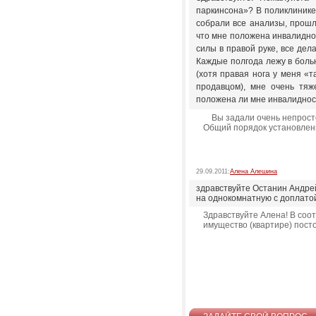
паркинсона»? В поликлинике 
собрали все анализы, прошла
что мне положена инвалиднос
силы в правой руке, все дел
Каждые полгода лежу в боль
(хотя правая нога у меня «т
продавцом), мне очень тяж
положена ли мне инвалидност
Вы задали очень непростой
Общий порядок установлени
29.09.2011:
Алена Алешина
здравствуйте Останин Андре
на однокомнатную с доплатой
Здравствуйте Алена! В соот
имущество (квартире) пост