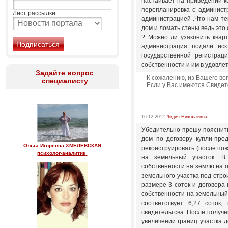
настаивает на приведении к
перепланировка с администр
Лист рассылки:
администрацией .Что нам те
дом и ломать стены ведь это
? Можно ли узаконить квар
администрация подали иск
государственной регистрац
собственности и им в удовле
Задайте вопрос
К сожалению, из Вашего во
специалисту
Если у Вас имеются Свидет
16.12.2012:
Лидия Николаевна
Убедительно прошу пояснить,
дом по договору купли-про
Ольга Игоревна ХМЕЛЕВСКАЯ
реконструировать (после пож
психолог-аналитик
на земельный участок. В
собственности на землю на 
земельного участка под стро
размере 3 соток и договора
собственности на земельный у
соответствует 6,27 соток
свидетельтсва. После получ
увеличении границ участка до