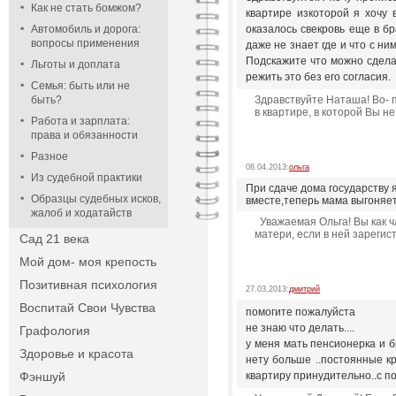
Как не стать бомжом?
квартире изкоторой я хочу 
Автомобиль и дорога:
оказалось свекровь еще в бр
вопросы применения
даже не знает где и что с ни
Подскажите что можно сдела
Льготы и доплата
режить это без его согласия.
Семья: быть или не
быть?
Здравствуйте Наташа! Во- п
в квартире, в которой Вы н
Работа и зарплата:
права и обязанности
Разное
08.04.2013:
ольга
Из судебной практики
При сдаче дома государству 
Образцы судебных исков,
вместе,теперь мама выгоняет
жалоб и ходатайств
Уважаемая Ольга! Вы как ч
матери, если в ней зарегис
Сад 21 века
Мой дом- моя крепость
Позитивная психология
27.03.2013:
дмитрий
Воспитай Свои Чувства
помогите пожалуйста
не знаю что делать....
Графология
у меня мать пенсионерка и бр
Здоровье и красота
нету больше ..постоянные кр
Фэншуй
квартиру принудительно..с п